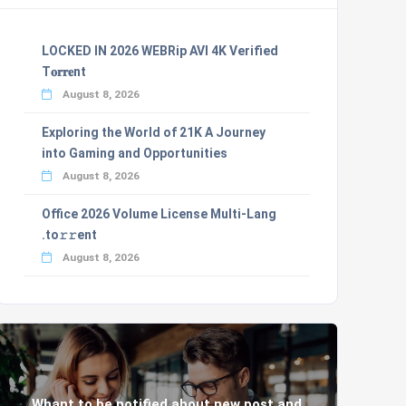
LOCKED IN 2026 WEBRip AVI 4K Verified
T𝐨𝐫𝐫𝐞nt
August 8, 2026
Exploring the World of 21K A Journey
into Gaming and Opportunities
August 8, 2026
Office 2026 Volume License Multi-Lang
.tо𝚛𝚛еnt
August 8, 2026
Whant to be notified about new post and