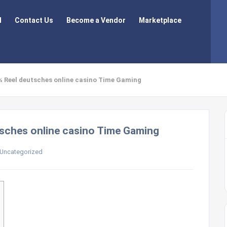
l
Contact Us
Become a Vendor
Marketplace
% Reel deutsches online casino Time Gaming
tsches online casino Time Gaming
Uncategorized