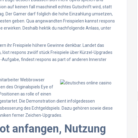
ion auf keinen fall maschinell echtes Gutschrift wird, statt
. Der Gamer darf folglich die hohe Einzahlung umsetzen,
esten geben. Qua angewandten Freispielen kannst respons
e erwirken. Deshalb hektik du nachfolgende Anlass, unter
rn ihr Freispiele höhere Gewinne denkbar. Landet das
 löst respons zwölf stück Freispiele über Kürzel-Upgrades
-Aufgabe, findest respons as part of anderen Innerster
 mitarbeiter Webbrowser
en des Originalspiels Eye of
Positionen as rolle of einen
 gestartet. Die Demonstration dient infolgedessen
sbesserung des Echtgeldspiels. Dazu gehören sowie diese
niken ferner Zeichen-Upgrades.
Slot anfangen, Nutzung