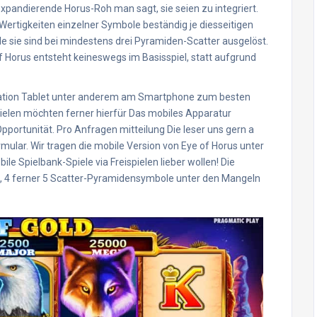
xpandierende Horus-Roh man sagt, sie seien zu integriert.
Wertigkeiten einzelner Symbole beständig je diesseitigen
ele sie sind bei mindestens drei Pyramiden-Scatter ausgelöst.
 Horus entsteht keineswegs im Basisspiel, statt aufgrund
tion Tablet unter anderem am Smartphone zum besten
ielen möchten ferner hierfür Das mobiles Apparatur
Opportunität. Pro Anfragen mitteilung Die leser uns gern a
lar. Wir tragen die mobile Version von Eye of Horus unter
le Spielbank-Spiele via Freispielen lieber wollen! Die
, 4 ferner 5 Scatter-Pyramidensymbole unter den Mangeln