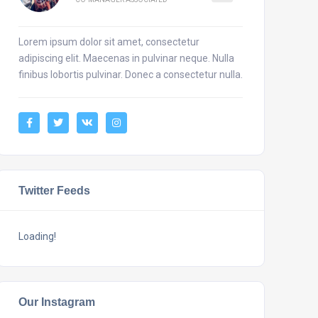
Lorem ipsum dolor sit amet, consectetur
adipiscing elit. Maecenas in pulvinar neque. Nulla
finibus lobortis pulvinar. Donec a consectetur nulla.
Twitter Feeds
Loading!
Our Instagram