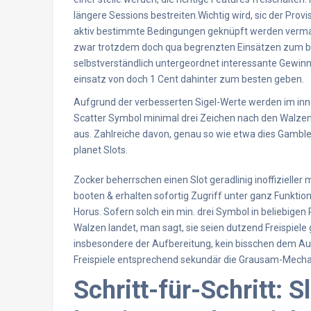
längere Sessions bestreiten.Wichtig wird, sic der Provis
aktiv bestimmte Bedingungen geknüpft werden vermag
zwar trotzdem doch qua begrenzten Einsätzen zum b
selbstverständlich untergeordnet interessante Gewinn
einsatz von doch 1 Cent dahinter zum besten geben.
Aufgrund der verbesserten Sigel-Werte werden im inne
Scatter Symbol minimal drei Zeichen nach den Walzen,
aus. Zahlreiche davon, genau so wie etwa dies Gamble
planet Slots.
Zocker beherrschen einen Slot geradlinig inoffizieller
booten & erhalten sofortig Zugriff unter ganz Funktion
Horus. Sofern solch ein min. drei Symbol in beliebigen 
Walzen landet, man sagt, sie seien dutzend Freispiele
insbesondere der Aufbereitung, kein bisschen dem Au
Freispiele entsprechend sekundär die Grausam-Mecha
Schritt-für-Schritt: 