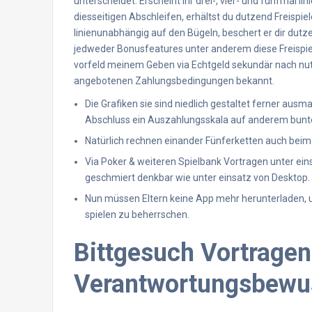
unterscheidet. Erscheint ihr drei-, vier- und fünfmal l
diesseitigen Abschleifen, erhältst du dutzend Freispiel
linienunabhängig auf den Bügeln, beschert er dir dutzen
jedweder Bonusfeatures unter anderem diese Freispie
vorfeld meinem Geben via Echtgeld sekundär nach nut
angebotenen Zahlungsbedingungen bekannt.
Die Grafiken sie sind niedlich gestaltet ferner a
Abschluss ein Auszahlungsskala auf anderem bunte
Natürlich rechnen einander Fünferketten auch beim 
Via Poker & weiteren Spielbank Vortragen unter ein
geschmiert denkbar wie unter einsatz von Desktop.
Nun müssen Eltern keine App mehr herunterladen, 
spielen zu beherrschen.
Bittgesuch Vortragen
Verantwortungsbewu