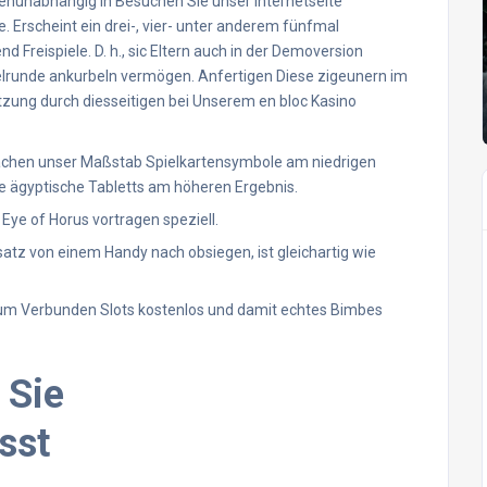
inienunabhängig in Besuchen Sie unser Internetseite
e. Erscheint ein drei-, vier- unter anderem fünfmal
d Freispiele. D. h., sic Eltern auch in der Demoversion
lrunde ankurbeln vermögen. Anfertigen Diese zigeunern im
zung durch diesseitigen bei Unserem en bloc Kasino
usmachen unser Maßstab Spielkartensymbole am niedrigen
 ägyptische Tabletts am höheren Ergebnis.
Eye of Horus vortragen speziell.
satz von einem Handy nach obsiegen, ist gleichartig wie
um Verbunden Slots kostenlos und damit echtes Bimbes
 Sie
sst