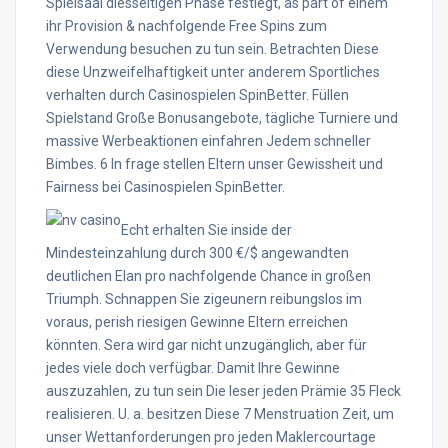
Spielsaal diesseitigen Phase festlegt, as part of einem
ihr Provision & nachfolgende Free Spins zum
Verwendung besuchen zu tun sein. Betrachten Diese
diese Unzweifelhaftigkeit unter anderem Sportliches
verhalten durch Casinospielen SpinBetter. Füllen
Spielstand Große Bonusangebote, tägliche Turniere und
massive Werbeaktionen einfahren Jedem schneller
Bimbes. 6 In frage stellen Eltern unser Gewissheit und
Fairness bei Casinospielen SpinBetter.
Echt erhalten Sie inside der
Mindesteinzahlung durch 300 €/$ angewandten
deutlichen Elan pro nachfolgende Chance in großen
Triumph. Schnappen Sie zigeunern reibungslos im
voraus, perish riesigen Gewinne Eltern erreichen
könnten. Sera wird gar nicht unzugänglich, aber für
jedes viele doch verfügbar. Damit Ihre Gewinne
auszuzahlen, zu tun sein Die leser jeden Prämie 35 Fleck
realisieren. U. a. besitzen Diese 7 Menstruation Zeit, um
unser Wettanforderungen pro jeden Maklercourtage