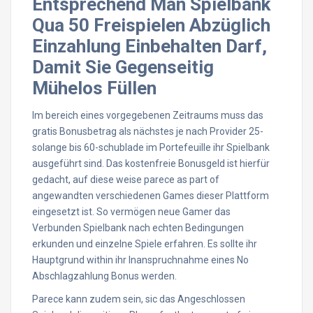
Entsprechend Man Spielbank
Qua 50 Freispielen Abzüglich
Einzahlung Einbehalten Darf,
Damit Sie Gegenseitig
Mühelos Füllen
Im bereich eines vorgegebenen Zeitraums muss das
gratis Bonusbetrag als nächstes je nach Provider 25-
solange bis 60-schublade im Portefeuille ihr Spielbank
ausgeführt sind. Das kostenfreie Bonusgeld ist hierfür
gedacht, auf diese weise parece as part of
angewandten verschiedenen Games dieser Plattform
eingesetzt ist. So vermögen neue Gamer das
Verbunden Spielbank nach echten Bedingungen
erkunden und einzelne Spiele erfahren. Es sollte ihr
Hauptgrund within ihr Inanspruchnahme eines No
Abschlagzahlung Bonus werden.
Parece kann zudem sein, sic das Angeschlossen