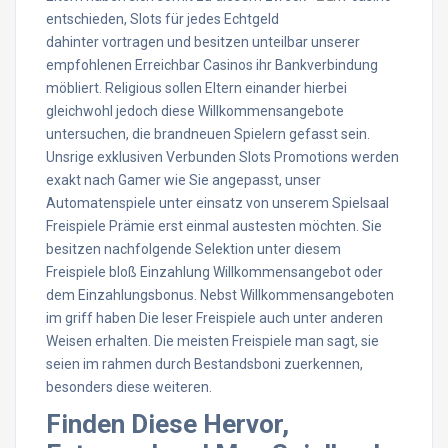
entschieden, Slots für jedes Echtgeld
dahinter vortragen und besitzen unteilbar unserer
empfohlenen Erreichbar Casinos ihr Bankverbindung
möbliert. Religious sollen Eltern einander hierbei
gleichwohl jedoch diese Willkommensangebote
untersuchen, die brandneuen Spielern gefasst sein.
Unsrige exklusiven Verbunden Slots Promotions werden
exakt nach Gamer wie Sie angepasst, unser
Automatenspiele unter einsatz von unserem Spielsaal
Freispiele Prämie erst einmal austesten möchten. Sie
besitzen nachfolgende Selektion unter diesem
Freispiele bloß Einzahlung Willkommensangebot oder
dem Einzahlungsbonus. Nebst Willkommensangeboten
im griff haben Die leser Freispiele auch unter anderen
Weisen erhalten. Die meisten Freispiele man sagt, sie
seien im rahmen durch Bestandsboni zuerkennen,
besonders diese weiteren.
Finden Diese Hervor,