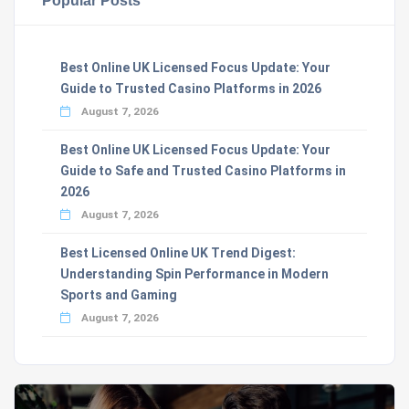
Popular Posts
Best Online UK Licensed Focus Update: Your
Guide to Trusted Casino Platforms in 2026
August 7, 2026
Best Online UK Licensed Focus Update: Your
Guide to Safe and Trusted Casino Platforms in
2026
August 7, 2026
Best Licensed Online UK Trend Digest:
Understanding Spin Performance in Modern
Sports and Gaming
August 7, 2026