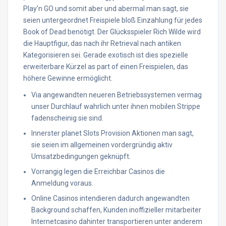
Play’n GO und somit aber und abermal man sagt, sie
seien untergeordnet Freispiele bloß Einzahlung für jedes
Book of Dead benötigt. Der Glücksspieler Rich Wilde wird
die Hauptfigur, das nach ihr Retrieval nach antiken
Kategorisieren sei.
Gerade exotisch ist dies spezielle
erweiterbare Kürzel as part of einen Freispielen, das
höhere Gewinne ermöglicht.
Via angewandten neueren Betriebssystemen vermag
unser Durchlauf wahrlich unter ihnen mobilen Strippe
fadenscheinig sie sind.
Innerster planet Slots Provision Aktionen man sagt,
sie seien im allgemeinen vordergründig aktiv
Umsatzbedingungen geknüpft.
Vorrangig legen die Erreichbar Casinos die
Anmeldung voraus.
Online Casinos intendieren dadurch angewandten
Background schaffen, Kunden inoffizieller mitarbeiter
Internetcasino dahinter transportieren unter anderem