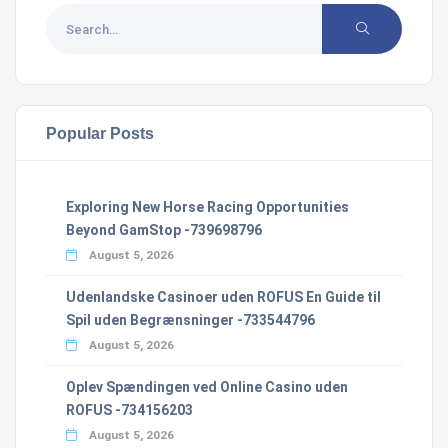
Popular Posts
Exploring New Horse Racing Opportunities
Beyond GamStop -739698796
August 5, 2026
Udenlandske Casinoer uden ROFUS En Guide til
Spil uden Begrænsninger -733544796
August 5, 2026
Oplev Spændingen ved Online Casino uden
ROFUS -734156203
August 5, 2026