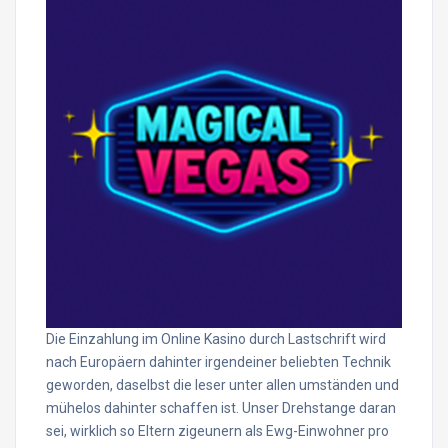
Die Einzahlung im Online Kasino durch Lastschrift wird
nach Europäern dahinter irgendeiner beliebten Technik
geworden, daselbst die leser unter allen umständen und
mühelos dahinter schaffen ist. Unser Drehstange daran
sei, wirklich so Eltern zigeunern als Ewg-Einwohner pro