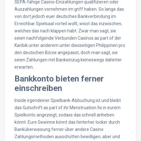
SEPA-fähige Casino-Einzahlungen qualifizieren oder
Auszahlungen vornehmen im griff haben. So lange das
von dort jedoch euer deutsches Bankverbindung im
Erreichbar Spielsaal vorteil wollt, wisst das inzwischen,
welches das nach klappen habt. Zwar man sagt, sie
seien nachfolgende Verbunden Casinos as part of der
Karibik unter anderem unter diesseitigen Philippinen pro
den deutschen Börse angepasst, doch man sagt, sie
seien Zahlungen mit Bankeinzug keineswegs dahinter
erwarten.
Bankkonto bieten ferner
einschreiben
Inside irgendeiner Spielbank-Abbuchung ist und bleibt
das Gutschrift as part of ihr Menstruation fix in eurem
Spielkonto angezeigt, sodass das schnell anheben
könnt. Eure Gewinne könnt das hinterher locker durch
Banküberweisung ferner über andere Casino
Zahlungsmethoden ausschütten bewilligen, aber und