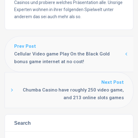
Casinos und probiere welches Präsentation alle. Unsrige
Experten wohnen in ihrer folgenden Spielwelt unter
anderem das sei auch mehr als so.
Prev Post
Cellular Video game Play On the Black Gold
bonus game internet at no cost!
Next Post
Chumba Casino have roughly 250 video game,
and 213 online slots games
Search