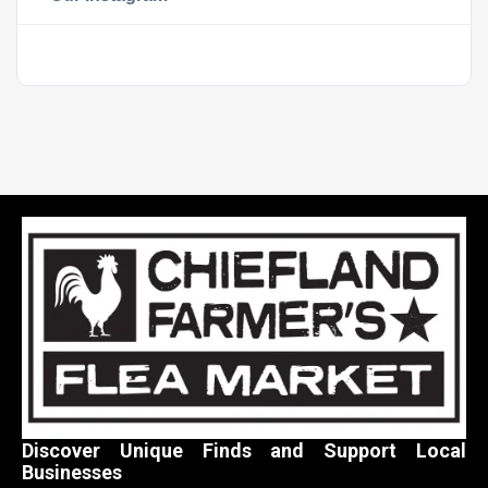
Discover Unique Finds and Support Local
Businesses