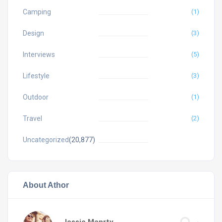
Camping
(1)
Design
(3)
Interviews
(5)
Lifestyle
(3)
Outdoor
(1)
Travel
(2)
Uncategorized
(20,877)
About Athor
Jessie Manrty