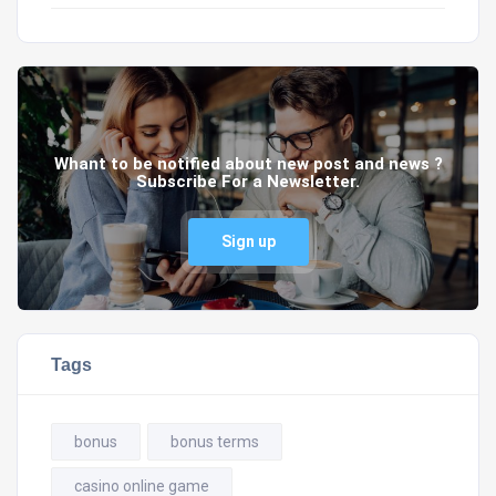
Whant to be notified about new post and news ?
Subscribe For a Newsletter.
Sign up
Tags
bonus
bonus terms
casino online game