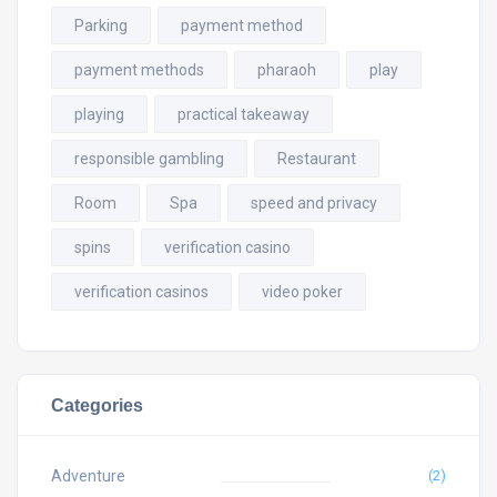
Parking
payment method
payment methods
pharaoh
play
playing
practical takeaway
responsible gambling
Restaurant
Room
Spa
speed and privacy
spins
verification casino
verification casinos
video poker
Categories
Adventure
(2)