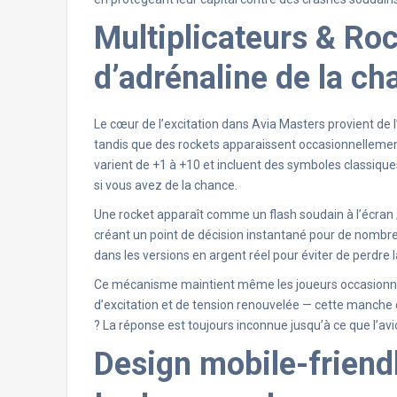
Multiplicateurs & Ro
d’adrénaline de la ch
Le cœur de l’excitation dans Avia Masters provient de l
tandis que des rockets apparaissent occasionnellement 
varient de +1 à +10 et incluent des symboles classiqu
si vous avez de la chance.
Une rocket apparaît comme un flash soudain à l’écran ; l
créant un point de décision instantané pour de nombr
dans les versions en argent réel pour éviter de perdre l
Ce mécanisme maintient même les joueurs occasionnel
d’excitation et de tension renouvelée — cette manche 
? La réponse est toujours inconnue jusqu’à ce que l’avi
Design mobile-friendl