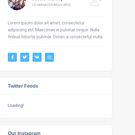
CO-MANAGER ASSOCIATED
Lorem ipsum dolor sit amet, consectetur
adipiscing elit. Maecenas in pulvinar neque. Nulla
finibus lobortis pulvinar. Donec a consectetur nulla.
Twitter Feeds
Loading!
Our Instagram