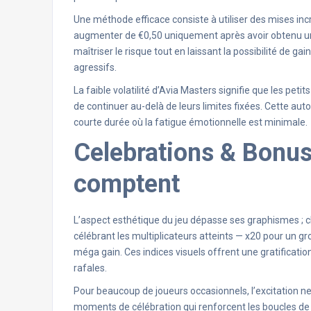
Une méthode efficace consiste à utiliser des mises in
augmenter de €0,50 uniquement après avoir obtenu une
maîtriser le risque tout en laissant la possibilité de ga
agressifs.
La faible volatilité d’Avia Masters signifie que les pe
de continuer au-delà de leurs limites fixées. Cette au
courte durée où la fatigue émotionnelle est minimale.
Celebrations & Bonus
comptent
L’aspect esthétique du jeu dépasse ses graphismes ; 
célébrant les multiplicateurs atteints — x20 pour un g
méga gain. Ces indices visuels offrent une gratificatio
rafales.
Pour beaucoup de joueurs occasionnels, l’excitation n
moments de célébration qui renforcent les boucles de ré