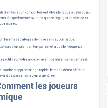
els illimités et un comportement RNG identique à celui du jeu
rmet d’expérimenter avec les quatre réglages de vitesse et
aque niveau.
ifférentes stratégies de mise sans aucun risque.
ateurs s’empilent en temps réel et à quelle fréquence
 réactifs sur votre appareil avant de miser de l’argent réel.
ne courbe d’apprentissage rapide, le mode démo offre un
avant de passer au jeu en argent réel.
 Comment les joueurs
amique