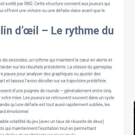
 est scellé par RNG. Cette structure convient aux joueurs qui
ui offrent une victoire ou une défaite claire avant que le
lin d’œil – Le rythme du
 dix secondes, un rythme qui maintient le cœur en alerte et
attarder sur les résultats précédents. La vitesse du gameplay
ire pause pour analyser des graphiques ou ajuster des
rt et laissez l’avion décoller sur sa trajectoire prédéfinie.
mposent d’une poignée de rounds — généralement entre cinq
 votre mise. Les joueurs se retrouvent souvent dans un cycle
tandis qu’une défaite est tout aussi rapidement oubliée, les
ard émotionnel.
ble volatilité du jeu (avec un taux de réussite de deux)
ts qui maintiennent l’excitation tout en permettant