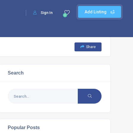
Add Listing
Sign In
0
Share
Search
Popular Posts