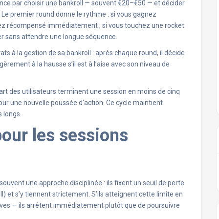
nce par choisir une bankroll — souvent €20–€50 — et décider
 Le premier round donne le rythme : si vous gagnez
irez récompensé immédiatement ; si vous touchez une rocket
rer sans attendre une longue séquence.
ats à la gestion de sa bankroll : après chaque round, il décide
égèrement à la hausse s’il est à l’aise avec son niveau de
art des utilisateurs terminent une session en moins de cinq
our une nouvelle poussée d’action. Ce cycle maintient
s longs.
pour les sessions
ouvent une approche disciplinée : ils fixent un seuil de perte
 et s’y tiennent strictement. S’ils atteignent cette limite en
ives — ils arrêtent immédiatement plutôt que de poursuivre