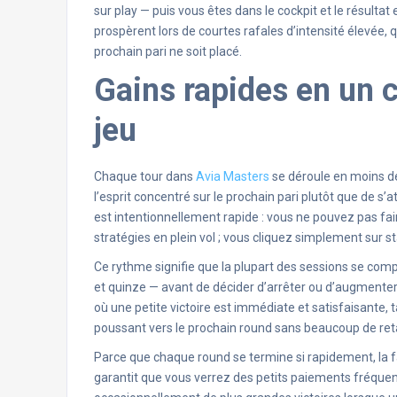
sur play — puis vous êtes dans le cockpit et le résultat
prospèrent lors de courtes rafales d’intensité élevée, q
prochain pari ne soit placé.
Gains rapides en un c
jeu
Chaque tour dans
Avia Masters
se déroule en moins de
l’esprit concentré sur le prochain pari plutôt que de s’
est intentionnellement rapide : vous ne pouvez pas fa
stratégies en plein vol ; vous cliquez simplement sur sta
Ce rythme signifie que la plupart des sessions se co
et quinze — avant de décider d’arrêter ou d’augmenter
où une petite victoire est immédiate et satisfaisante, 
poussant vers le prochain round sans beaucoup de ret
Parce que chaque round se termine si rapidement, la fai
garantit que vous verrez des petits paiements fréquen