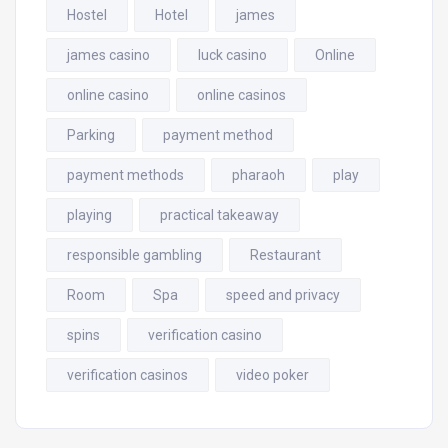
Hostel
Hotel
james
james casino
luck casino
Online
online casino
online casinos
Parking
payment method
payment methods
pharaoh
play
playing
practical takeaway
responsible gambling
Restaurant
Room
Spa
speed and privacy
spins
verification casino
verification casinos
video poker