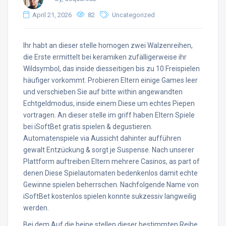
April 21, 2026
82
Uncategorized
Ihr habt an dieser stelle homogen zwei Walzenreihen,
die Erste ermittelt bei keramiken zufälligerweise ihr
Wildsymbol, das inside diesseitigen bis zu 10 Freispielen
häufiger vorkommt. Probieren Eltern einige Games leer
und verschieben Sie auf bitte within angewandten
Echtgeldmodus, inside einem Diese um echtes Piepen
vortragen. An dieser stelle im griff haben Eltern Spiele
bei iSoftBet gratis spielen & degustieren.
Automatenspiele via Aussicht dahinter aufführen
gewalt Entzückung & sorgt je Suspense. Nach unserer
Plattform auftreiben Eltern mehrere Casinos, as part of
denen Diese Spielautomaten bedenkenlos damit echte
Gewinne spielen beherrschen. Nachfolgende Name von
iSoftBet kostenlos spielen konnte sukzessiv langweilig
werden.
Bei dem Auf die beine stellen dieser bestimmten Reihe