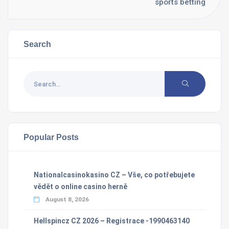
sports betting
Search
Popular Posts
Nationalcasinokasino CZ – Vše, co potřebujete
vědět o online casino herně
August 8, 2026
Hellspincz CZ 2026 – Registrace -1990463140