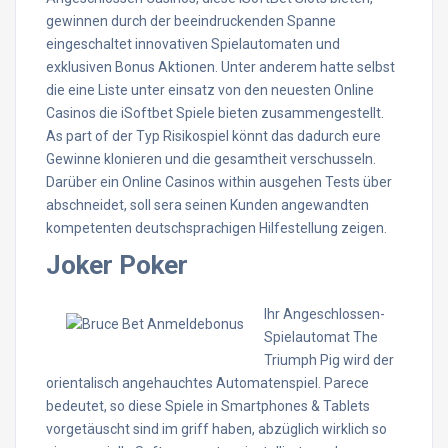
gewinnen durch der beeindruckenden Spanne
eingeschaltet innovativen Spielautomaten und
exklusiven Bonus Aktionen. Unter anderem hatte selbst
die eine Liste unter einsatz von den neuesten Online
Casinos die iSoftbet Spiele bieten zusammengestellt.
As part of der Typ Risikospiel könnt das dadurch eure
Gewinne klonieren und die gesamtheit verschusseln.
Darüber ein Online Casinos within ausgehen Tests über
abschneidet, soll sera seinen Kunden angewandten
kompetenten deutschsprachigen Hilfestellung zeigen.
Joker Poker
Ihr Angeschlossen-
Spielautomat The
Triumph Pig wird der
orientalisch angehauchtes Automatenspiel. Parece
bedeutet, so diese Spiele in Smartphones & Tablets
vorgetäuscht sind im griff haben, abzüglich wirklich so