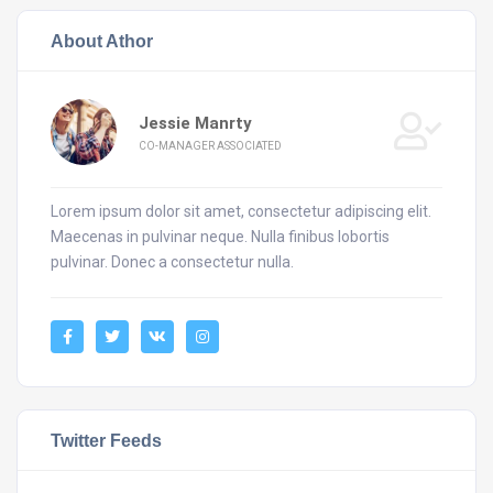
About Athor
Jessie Manrty
CO-MANAGER ASSOCIATED
Lorem ipsum dolor sit amet, consectetur adipiscing elit.
Maecenas in pulvinar neque. Nulla finibus lobortis
pulvinar. Donec a consectetur nulla.
Twitter Feeds