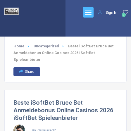
Sign In
0
Home
Beste iSoftBet Bruce Bet
Uncategorized
Anmeldebonus Online Casinos 2026 iSoftBet
Spieleanbieter
Share
Beste iSoftBet Bruce Bet
Anmeldebonus Online Casinos 2026
iSoftBet Spieleanbieter
By, dsquared2