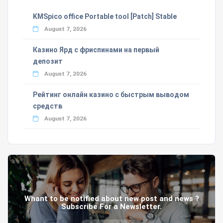
KMSpico office Portable tool [Patch] Stable
August 7, 2026
Казино Ярд с фриспинами на первый
депозит
August 7, 2026
Рейтинг онлайн казино с быстрым выводом
средств
August 7, 2026
Whant to be notified about new post and news ?
Subscribe For a Newsletter.