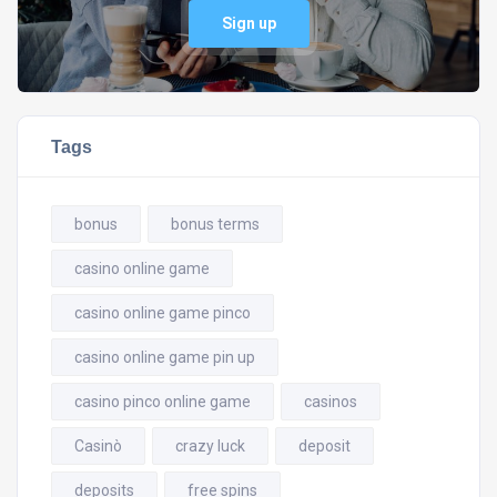
Sign up
Tags
bonus
bonus terms
casino online game
casino online game pinco
casino online game pin up
casino pinco online game
casinos
Casinò
crazy luck
deposit
deposits
free spins