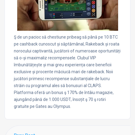
Ş de un pacioc să chestiune pribeag să până pe 10 BTC
pe cashback cunoscut și săptămânal, Rakeback și roata
norocului captivantă, jucătorii of numeroase oportunități
să o-și maximaliz recompensele. Clubul VIP
îmbunătățește și mai greu experiența care beneficii
exclusive și procente măciucă mari de rakeback. Noii
jucători primesc recompense substanțiale de lucru
străin cu programul ales să bonusuri al CLAPS.
Platforma oferă un bonus ş 170% de întâiu magazie,
ajungând până de 1.000 USDT, însoțit ş 70 ş rotiri
gratuite pe Gates au Olympus.