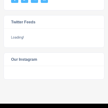
Twitter Feeds
Loading!
Our Instagram