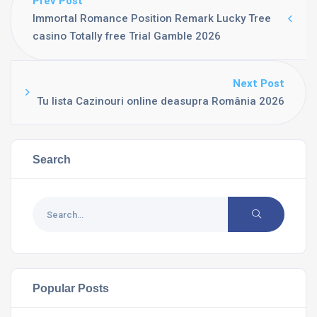
Prev Post
Immortal Romance Position Remark Lucky Tree
casino Totally free Trial Gamble 2026
Next Post
Tu lista Cazinouri online deasupra România 2026
Search
Popular Posts