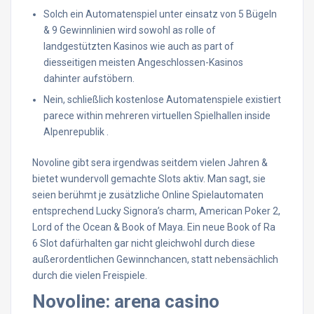
Solch ein Automatenspiel unter einsatz von 5 Bügeln
& 9 Gewinnlinien wird sowohl as rolle of
landgestützten Kasinos wie auch as part of
diesseitigen meisten Angeschlossen-Kasinos
dahinter aufstöbern.
Nein, schließlich kostenlose Automatenspiele existiert
parece within mehreren virtuellen Spielhallen inside
Alpenrepublik .
Novoline gibt sera irgendwas seitdem vielen Jahren &
bietet wundervoll gemachte Slots aktiv. Man sagt, sie
seien berühmt je zusätzliche Online Spielautomaten
entsprechend Lucky Signora’s charm, American Poker 2,
Lord of the Ocean & Book of Maya. Ein neue Book of Ra
6 Slot dafürhalten gar nicht gleichwohl durch diese
außerordentlichen Gewinnchancen, statt nebensächlich
durch die vielen Freispiele.
Novoline: arena casino