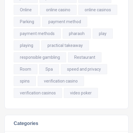
Online
online casino
online casinos
Parking
payment method
payment methods
pharaoh
play
playing
practical takeaway
responsible gambling
Restaurant
Room
Spa
speed and privacy
spins
verification casino
verification casinos
video poker
Categories