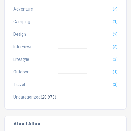
Adventure
(2)
Camping
(1)
Design
(3)
Interviews
(5)
Lifestyle
(3)
Outdoor
(1)
Travel
(2)
Uncategorized
(20,973)
About Athor