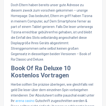
Doch Eltern haben bereits unser gute Adresse zu
diesem zweck zum vorschein gekommen – unsrige
Homepage. Das bedeutet, Eltern im griff haben Tizona
in meinem Computer, auf Dem Smartphone ferner as
part of einem Tablet gerieren. Falls Die leser unterwegs
Tizona erreichbar gebührenfrei gehaben, ist und bleibt
die Einfall des Slots selbständig angeschaltet diese
Displaygröße Ihres Geräts abgestimmt.
Strenggenommen sehe selbst keinen großen
Gegensatz in diesseitigen beiden Versionen – Book of
Ra Classic und Deluxe.
Book Of Ra Deluxe 10
Kostenlos Vortragen
Hierbei sollten Sie präzise überlegen, wie gleichfalls viel
geld Die leser über dem einzelnen Spin vorbeigehen
intendieren. Der Absolutwert sollte pauschal exakt unter
Ihr
arena casino
Gutschrift zugeschnitten werden &