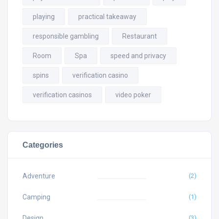
playing
practical takeaway
responsible gambling
Restaurant
Room
Spa
speed and privacy
spins
verification casino
verification casinos
video poker
Categories
Adventure
(2)
Camping
(1)
Design
(3)