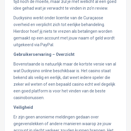
tijd noch de moeite, maar zul je met wellicht al een goed
idee gehad wat je verwacht te vinden in zo’n review.
Duckysino werkt onder licentie van de Curaçaose
overheid en verplicht zich tot eerlijke behandeling.
Hierdoor hoef jij niets te vrezen als betalingen worden
gemaakt op een account met jouw naam of geld wordt
uitgekeerd via PayPal.
Gebruikerservaring – Overzicht
Bovenstaande is natuurlijk maar de kortste versie van al
wat Duckysino online beschikbaar is. Het casino staat
bekend als veilig en eerlijk, dat weet iedere speler die
zeker wil weten of een bepaald casino echt wel degelijk
een goed platform is voor het vinden van de beste
casinobonussen.
Veiligheid
Er zijn geen anonieme meldingen gedaan over
gegevenslekken of andere manieren waarop ze jouw
account in slecht verkeer zouden kunnen brengen. Het