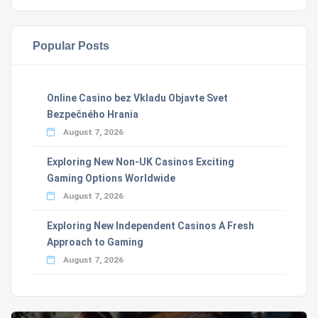
Popular Posts
Online Casino bez Vkladu Objavte Svet
Bezpečného Hrania
August 7, 2026
Exploring New Non-UK Casinos Exciting
Gaming Options Worldwide
August 7, 2026
Exploring New Independent Casinos A Fresh
Approach to Gaming
August 7, 2026