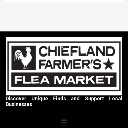
Discover Unique Finds and Support Local
Businesses