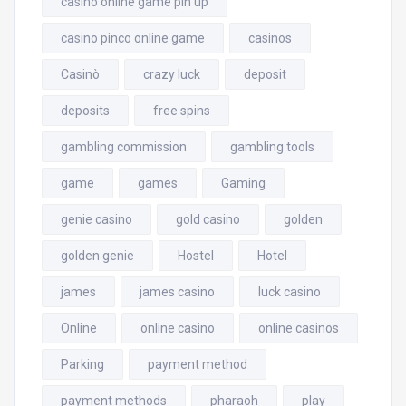
casino online game pin up
casino pinco online game
casinos
Casinò
crazy luck
deposit
deposits
free spins
gambling commission
gambling tools
game
games
Gaming
genie casino
gold casino
golden
golden genie
Hostel
Hotel
james
james casino
luck casino
Online
online casino
online casinos
Parking
payment method
payment methods
pharaoh
play