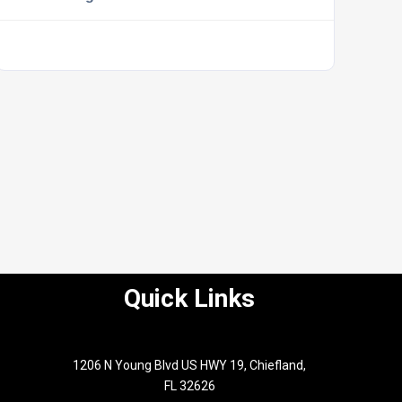
Quick Links
1206 N Young Blvd US HWY 19, Chiefland,
FL 32626