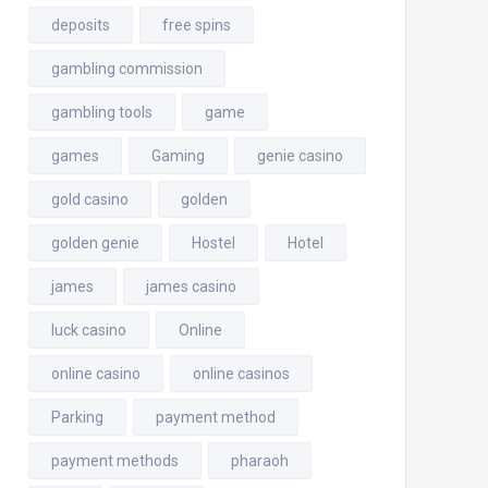
deposits
free spins
gambling commission
gambling tools
game
games
Gaming
genie casino
gold casino
golden
golden genie
Hostel
Hotel
james
james casino
luck casino
Online
online casino
online casinos
Parking
payment method
payment methods
pharaoh