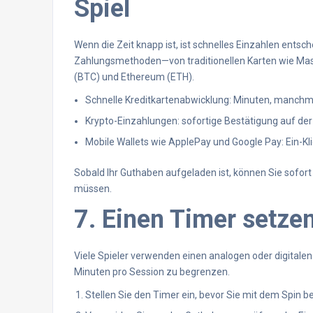
Spiel
Wenn die Zeit knapp ist, ist schnelles Einzahlen entsc
Zahlungsmethoden—von traditionellen Karten wie Mast
(BTC) und Ethereum (ETH).
Schnelle Kreditkartenabwicklung: Minuten, manch
Krypto-Einzahlungen: sofortige Bestätigung auf der
Mobile Wallets wie ApplePay und Google Pay: Ein-Kl
Sobald Ihr Guthaben aufgeladen ist, können Sie sofor
müssen.
7. Einen Timer setzen
Viele Spieler verwenden einen analogen oder digitalen
Minuten pro Session zu begrenzen.
Stellen Sie den Timer ein, bevor Sie mit dem Spin b