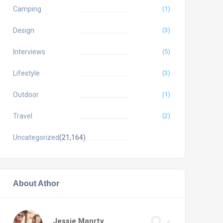
Camping
(1)
Design
(3)
Interviews
(5)
Lifestyle
(3)
Outdoor
(1)
Travel
(2)
Uncategorized
(21,164)
About Athor
Jessie Manrty