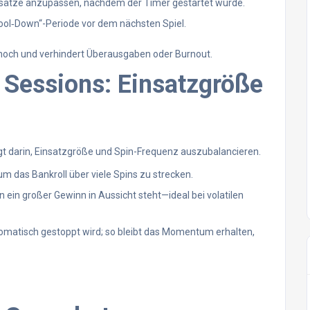
nsätze anzupassen, nachdem der Timer gestartet wurde.
„Cool‑Down“-Periode vor dem nächsten Spiel.
l hoch und verhindert Überausgaben oder Burnout.
e Sessions: Einsatzgröße
gt darin, Einsatzgröße und Spin-Frequenz auszubalancieren.
um das Bankroll über viele Spins zu strecken.
 ein großer Gewinn in Aussicht steht—ideal bei volatilen
omatisch gestoppt wird; so bleibt das Momentum erhalten,