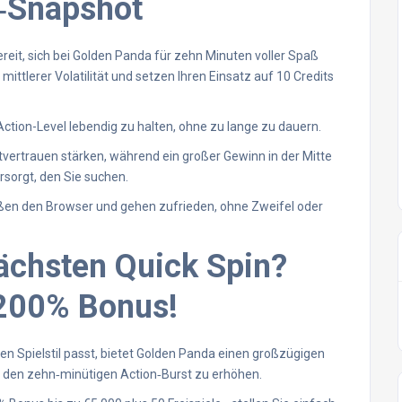
‑Snapshot
bereit, sich bei Golden Panda für zehn Minuten voller Spaß
ittlerer Volatilität und setzen Ihren Einsatz auf 10 Credits
ction-Level lebendig zu halten, ohne zu lange zu dauern.
stvertrauen stärken, während ein großer Gewinn in der Mitte
rsorgt, den Sie suchen.
ießen den Browser und gehen zufrieden, ohne Zweifel oder
nächsten Quick Spin?
 200% Bonus!
en Spielstil passt, bietet Golden Panda einen großzügigen
or den zehn‑minütigen Action‑Burst zu erhöhen.