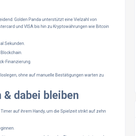
heidend. Golden Panda unterstützt eine Vielzahl von
ercard und VISA bis hin zu Kryptowährungen wie Bitcoin
mal Sekunden.
 Blockchain.
ick-Finanzierung.
t loslegen, ohne auf manuelle Bestätigungen warten zu
 & dabei bleiben
 Timer auf ihrem Handy, um die Spielzeit strikt auf zehn
eginnen.