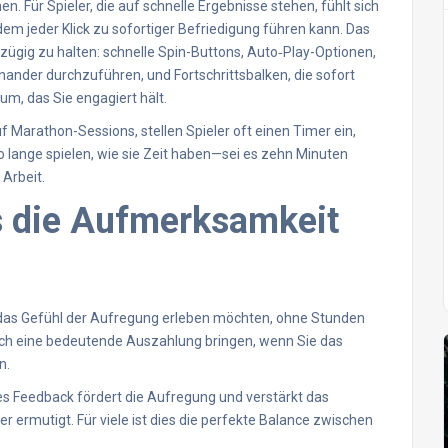
. Für Spieler, die auf schnelle Ergebnisse stehen, fühlt sich
 dem jeder Klick zu sofortiger Befriedigung führen kann. Das
zügig zu halten: schnelle Spin-Buttons, Auto‑Play-Optionen,
nander durchzuführen, und Fortschrittsbalken, die sofort
um, das Sie engagiert hält.
f Marathon-Sessions, stellen Spieler oft einen Timer ein,
o lange spielen, wie sie Zeit haben—sei es zehn Minuten
Arbeit.
 die Aufmerksamkeit
e das Gefühl der Aufregung erleben möchten, ohne Stunden
och eine bedeutende Auszahlung bringen, wenn Sie das
n.
ges Feedback fördert die Aufregung und verstärkt das
 ermutigt. Für viele ist dies die perfekte Balance zwischen