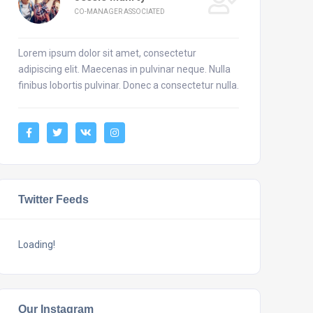
CO-MANAGER ASSOCIATED
Lorem ipsum dolor sit amet, consectetur
adipiscing elit. Maecenas in pulvinar neque. Nulla
finibus lobortis pulvinar. Donec a consectetur nulla.
Twitter Feeds
Loading!
Our Instagram