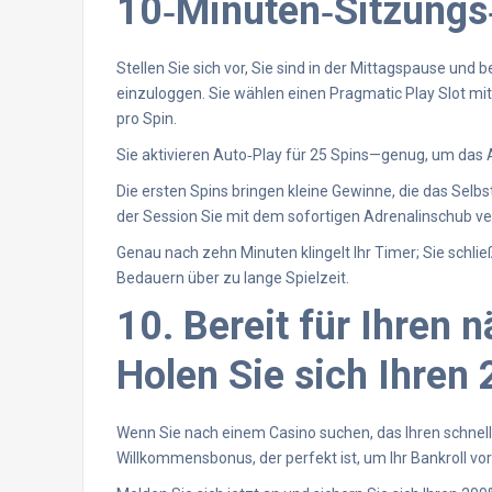
10‑Minuten‑Sitzungs
Stellen Sie sich vor, Sie sind in der Mittagspause und 
einzuloggen. Sie wählen einen Pragmatic Play Slot mit m
pro Spin.
Sie aktivieren Auto‑Play für 25 Spins—genug, um das A
Die ersten Spins bringen kleine Gewinne, die das Selb
der Session Sie mit dem sofortigen Adrenalinschub ve
Genau nach zehn Minuten klingelt Ihr Timer; Sie schl
Bedauern über zu lange Spielzeit.
10. Bereit für Ihren 
Holen Sie sich Ihren
Wenn Sie nach einem Casino suchen, das Ihren schnell
Willkommensbonus, der perfekt ist, um Ihr Bankroll v