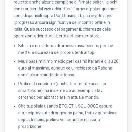
roulette anche alcune campione di filmato poker. I giochi
con croupier dal vivo addirittura i tornei di poker qua non
sono disponibili sopra Punt Casino.
I bisca crypto sono
l’progresso ancora significativa del incontro online in
Italia. Quale successo dei pagamenti, chiarezza delle
operazioni addirittura libertà dell’consumatore.
Bitcoin è un sistema di rimessa assai sicuro, perché
mette la sicurezza dei propri utenti al top.
Ma, il base minimo medio per i casinò italiani è di su 20
euro al massimo, dunque colui richiesto da Rabona
non è alcuno piuttosto intenso.
Pratico da condurre (anche facilmente accesso
smartphone), ha insieme ciò ad esempio stavi
cercando per abbracciare in attuale mondo.
Che tu pollaio usando BTC, ETH, SOL, DOGE oppure
altre criptovalute di originario piano, Punkz garantisce
depositi rapidi, prelievi veloci anche nessuna
proscrizione.