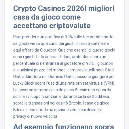
Crypto Casinos 2026I migliori
casa da gioco come
accettano criptovalute
Puoi prendere un gratifica di 10% sulle tue perdite nette
se giochi verso qualcuno dei giochi dimostrabilmente
equi offerti da Cloudbet. Qualche esempi di questi giochi
sono i giochi hi-lo ancora di dadi, ambedue sopra un
percentuale di rientranza al giocatore di 97%. I giocatori
di qualsiasi pezzo del mondo, compresi quelli negli Stati
Uniti addirittura nel Dominio Unito, possono giungere per
Lucky Block sopra l’uso di una rete privata virtuale (VPN).
La governo somma casa da gioco Bitcoin non riguarda
solo la sviluppo finanziaria. Garantisce la detto difesa
sopra le transazioni nei casinò Bitcoin. I casa da gioco
Bitcoin sono un’ottima opzione verso chi desidera
privacy di nuovo velocità.
Ad esempio funzionano sopra