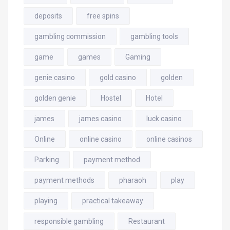
deposits
free spins
gambling commission
gambling tools
game
games
Gaming
genie casino
gold casino
golden
golden genie
Hostel
Hotel
james
james casino
luck casino
Online
online casino
online casinos
Parking
payment method
payment methods
pharaoh
play
playing
practical takeaway
responsible gambling
Restaurant