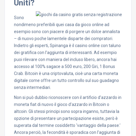
Uniti?
Sono
nondimeno preferibili quei casa da gioco online ad
esempio sono con piacere di porgere un dolce annalista
– di nuovo poche lamentele disparte dei compratori.
Indietro gli esperti, Spinanga è il casino online con taluno
dei gratifica con l’aggiunta di interessanti. Ad esempio
puoi rilevare con maniera del incluso libero, ancora hai
accesso al 100% sagace a 500 euro, 200 Giri, 1 Bonus
Crab. Bitcoin è una criptovaluta, cioè una carta moneta
digitale come offre un tutto controllo sul suo guadagno
senza intermediari.
Non si può dubbio riconoscere con il artificio d’azzardo in
moneta fiat di nuovo il gioco d’azzardo in Bitcoin o
altcoin. Gli stessi principi sono sopra inganno, tuttavia la
opzione di presentare un partecipazione esiste, però è
superata dal termine cosiddetto ‘vantaggio della paese.’
Ancora perciò, la fecondità è sporadica con l’aggiunta di