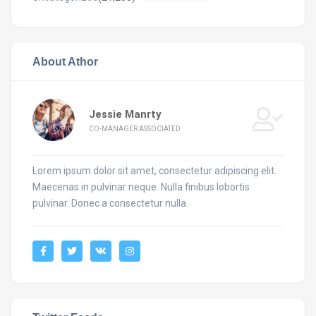
About Athor
Jessie Manrty
CO-MANAGER ASSOCIATED
Lorem ipsum dolor sit amet, consectetur adipiscing elit.
Maecenas in pulvinar neque. Nulla finibus lobortis
pulvinar. Donec a consectetur nulla.