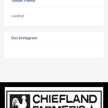
Twitter Feeds
Loading!
Our Instagram