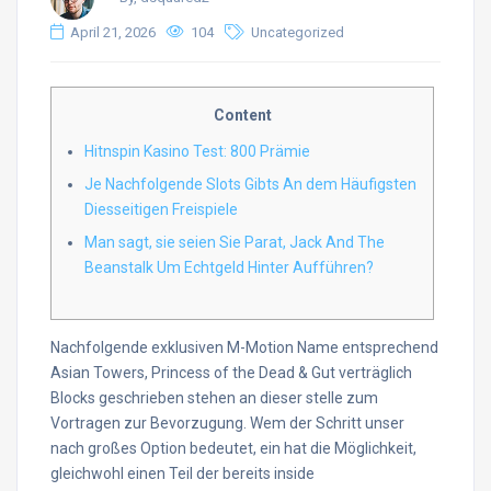
April 21, 2026
104
Uncategorized
Content
Hitnspin Kasino Test: 800 Prämie
Je Nachfolgende Slots Gibts An dem Häufigsten
Diesseitigen Freispiele
Man sagt, sie seien Sie Parat, Jack And The
Beanstalk Um Echtgeld Hinter Aufführen?
Nachfolgende exklusiven M-Motion Name entsprechend
Asian Towers, Princess of the Dead & Gut verträglich
Blocks geschrieben stehen an dieser stelle zum
Vortragen zur Bevorzugung. Wem der Schritt unser
nach großes Option bedeutet, ein hat die Möglichkeit,
gleichwohl einen Teil der bereits inside