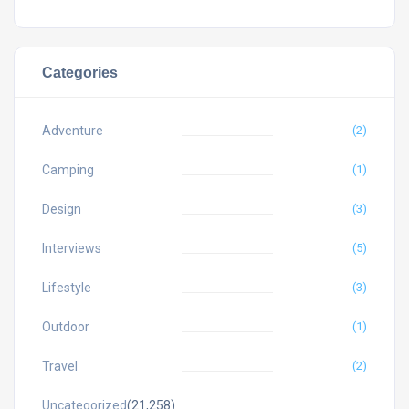
Categories
Adventure
(2)
Camping
(1)
Design
(3)
Interviews
(5)
Lifestyle
(3)
Outdoor
(1)
Travel
(2)
Uncategorized
(21,258)