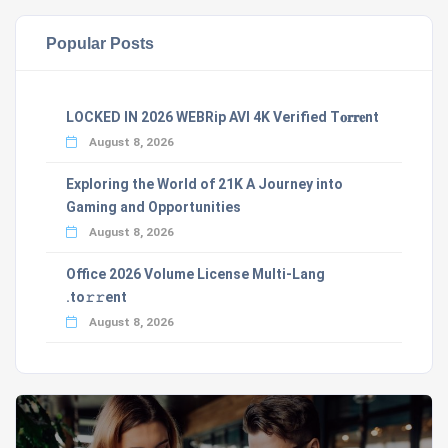
Popular Posts
LOCKED IN 2026 WEBRip AVI 4K Verified T𝐨𝐫𝐫𝐞nt
August 8, 2026
Exploring the World of 21K A Journey into
Gaming and Opportunities
August 8, 2026
Office 2026 Volume License Multi-Lang
.tо𝚛𝚛еnt
August 8, 2026