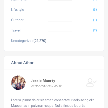
Lifestyle
(3)
Outdoor
(1)
Travel
(2)
Uncategorized
(21,270)
About Athor
Jessie Manrty
CO-MANAGER ASSOCIATED
Lorem ipsum dolor sit amet, consectetur adipiscing elit.
Maecenas in pulvinar neque. Nulla finibus lobortis