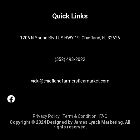
Quick Links
1206 N Young Blvd US HWY 19, Chiefland, FL 32626
(352) 493-2022
vicki@chieflandfarmersfleamarket.com
Privacy Policy | Term & Condition | FAQ
Copyright © 2024 Designed by James Lynch Marketing. All
rights reserved.