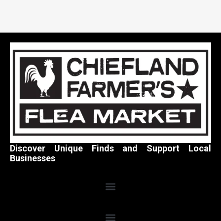
Discover Unique Finds and Support Local
Businesses