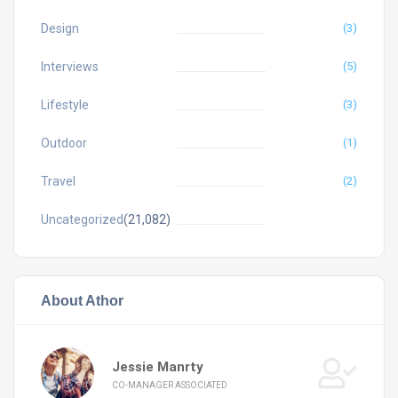
Design
(3)
Interviews
(5)
Lifestyle
(3)
Outdoor
(1)
Travel
(2)
Uncategorized
(21,082)
About Athor
Jessie Manrty
CO-MANAGER ASSOCIATED