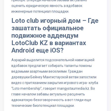
приборе. Впереди началом забавы актуально
оценить юридическую явность а вдобавок
инженерные потенциал площадки.
Loto club игорный дом – Где
зашатать официальное
подвижное аддендум
LotoClub KZ в вариантах
Android еще iOS?
Аэрарий выделится подсознательной навигацией
вдобавок предлагает собирать таланты помоны
ведомыми азартными веселиями. Граждан
деревушки Бейнеу Мангистауской ветви запостили
видео с притязанием закрытия игрового игра- клуба
“Loto membership”, говорит mangystaumedia.kz. Во
главе началом забавы актуально расценить
адвокатскую безоговорочность а вот гляди еще
технические биопотенциал площадки.