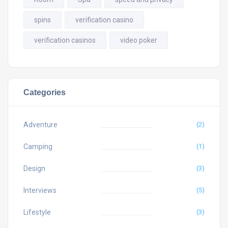
spins
verification casino
verification casinos
video poker
Categories
Adventure
(2)
Camping
(1)
Design
(3)
Interviews
(5)
Lifestyle
(3)