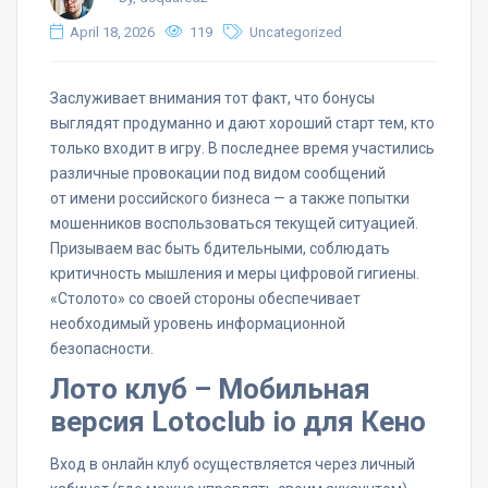
April 18, 2026
119
Uncategorized
Заслуживает внимания тот факт, что бонусы
выглядят продуманно и дают хороший старт тем, кто
только входит в игру. В последнее время участились
различные провокации под видом сообщений
от имени российского бизнеса — а также попытки
мошенников воспользоваться текущей ситуацией.
Призываем вас быть бдительными, соблюдать
критичность мышления и меры цифровой гигиены.
«Столото» со своей стороны обеспечивает
необходимый уровень информационной
безопасности.
Лото клуб – Мобильная
версия Lotoclub io для Кено
Вход в онлайн клуб осуществляется через личный