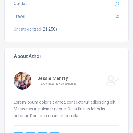
Outdoor
(1)
Travel
(2)
Uncategorized
(21,250)
About Athor
Jessie Manrty
CO-MANAGER ASSOCIATED
Lorem ipsum dolor sit amet, consectetur adipiscing elit.
Maecenas in pulvinar neque. Nulla finibus lobortis
pulvinar. Donec a consectetur nulla.