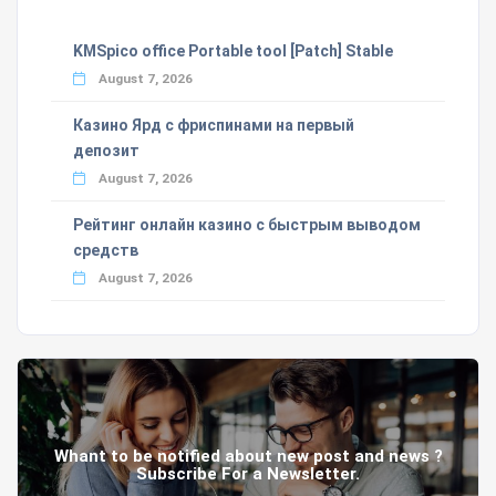
KMSpico office Portable tool [Patch] Stable
August 7, 2026
Казино Ярд с фриспинами на первый
депозит
August 7, 2026
Рейтинг онлайн казино с быстрым выводом
средств
August 7, 2026
Whant to be notified about new post and news ?
Subscribe For a Newsletter.