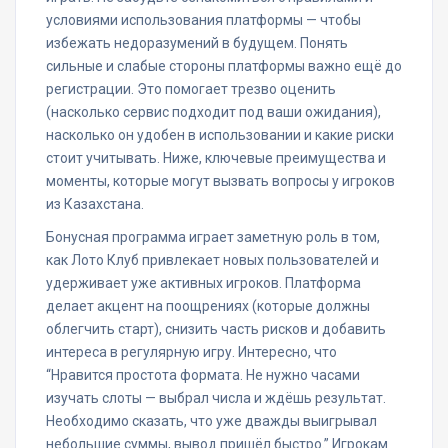
условиями использования платформы — чтобы
избежать недоразумений в будущем. Понять
сильные и слабые стороны платформы важно ещё до
регистрации. Это помогает трезво оценить
(насколько сервис подходит под ваши ожидания),
насколько он удобен в использовании и какие риски
стоит учитывать. Ниже, ключевые преимущества и
моменты, которые могут вызвать вопросы у игроков
из Казахстана.
Бонусная программа играет заметную роль в том,
как Лото Клуб привлекает новых пользователей и
удерживает уже активных игроков. Платформа
делает акцент на поощрениях (которые должны
облегчить старт), снизить часть рисков и добавить
интереса в регулярную игру. Интересно, что
“Нравится простота формата. Не нужно часами
изучать слоты — выбрал числа и ждёшь результат.
Необходимо сказать, что уже дважды выигрывал
небольшие суммы, вывод пришёл быстро.” Игрокам