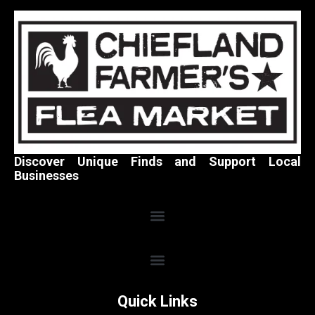
Discover Unique Finds and Support Local
Businesses
Quick Links