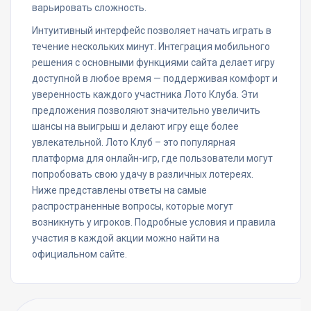
варьировать сложность.
Интуитивный интерфейс позволяет начать играть в
течение нескольких минут. Интеграция мобильного
решения с основными функциями сайта делает игру
доступной в любое время — поддерживая комфорт и
уверенность каждого участника Лото Клуба. Эти
предложения позволяют значительно увеличить
шансы на выигрыш и делают игру еще более
увлекательной. Лото Клуб – это популярная
платформа для онлайн-игр, где пользователи могут
попробовать свою удачу в различных лотереях.
Ниже представлены ответы на самые
распространенные вопросы, которые могут
возникнуть у игроков. Подробные условия и правила
участия в каждой акции можно найти на
официальном сайте.