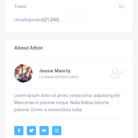
Travel
(2)
Uncategorized
(21,250)
About Athor
Jessie Manrty
CO-MANAGER ASSOCIATED
Lorem ipsum dolor sit amet, consectetur adipiscing elit.
Maecenas in pulvinar neque. Nulla finibus lobortis
pulvinar. Donec a consectetur nulla.