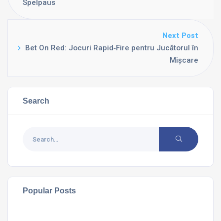
Spelpaus
Next Post
Bet On Red: Jocuri Rapid‑Fire pentru Jucătorul în
Mișcare
Search
Popular Posts