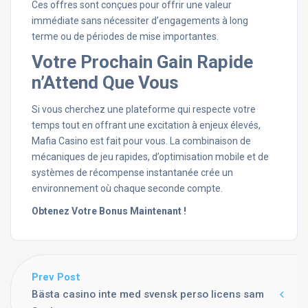
Ces offres sont conçues pour offrir une valeur
immédiate sans nécessiter d’engagements à long
terme ou de périodes de mise importantes.
Votre Prochain Gain Rapide
n’Attend Que Vous
Si vous cherchez une plateforme qui respecte votre
temps tout en offrant une excitation à enjeux élevés,
Mafia Casino est fait pour vous. La combinaison de
mécaniques de jeu rapides, d’optimisation mobile et de
systèmes de récompense instantanée crée un
environnement où chaque seconde compte.
Obtenez Votre Bonus Maintenant !
Prev Post
Bästa casino inte med svensk perso licens sam