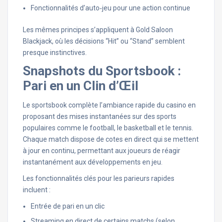
Fonctionnalités d’auto‑jeu pour une action continue
Les mêmes principes s’appliquent à Gold Saloon
Blackjack, où les décisions “Hit” ou “Stand” semblent
presque instinctives.
Snapshots du Sportsbook :
Pari en un Clin d’Œil
Le sportsbook complète l’ambiance rapide du casino en
proposant des mises instantanées sur des sports
populaires comme le football, le basketball et le tennis.
Chaque match dispose de cotes en direct qui se mettent
à jour en continu, permettant aux joueurs de réagir
instantanément aux développements en jeu.
Les fonctionnalités clés pour les parieurs rapides
incluent :
Entrée de pari en un clic
Streaming en direct de certains matchs (selon