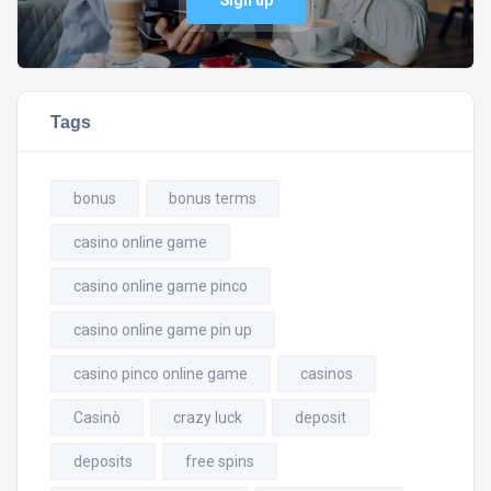
Sign up
Tags
bonus
bonus terms
casino online game
casino online game pinco
casino online game pin up
casino pinco online game
casinos
Casinò
crazy luck
deposit
deposits
free spins