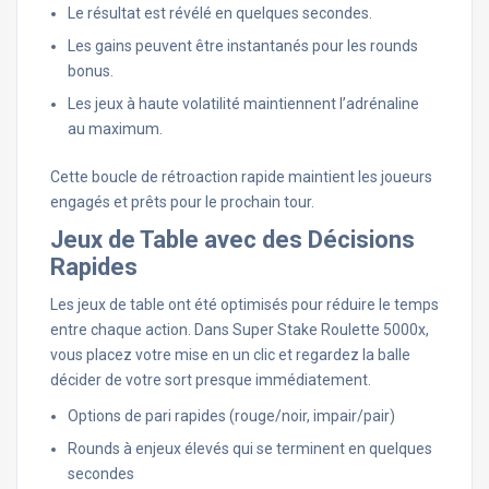
Le résultat est révélé en quelques secondes.
Les gains peuvent être instantanés pour les rounds
bonus.
Les jeux à haute volatilité maintiennent l’adrénaline
au maximum.
Cette boucle de rétroaction rapide maintient les joueurs
engagés et prêts pour le prochain tour.
Jeux de Table avec des Décisions
Rapides
Les jeux de table ont été optimisés pour réduire le temps
entre chaque action. Dans Super Stake Roulette 5000x,
vous placez votre mise en un clic et regardez la balle
décider de votre sort presque immédiatement.
Options de pari rapides (rouge/noir, impair/pair)
Rounds à enjeux élevés qui se terminent en quelques
secondes