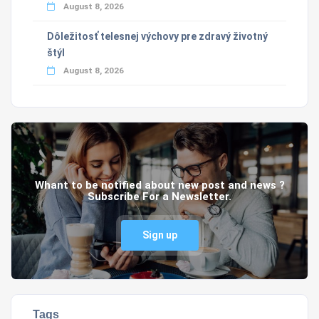
August 8, 2026
Dôležitosť telesnej výchovy pre zdravý životný
štýl
August 8, 2026
Whant to be notified about new post and news ?
Subscribe For a Newsletter.
Sign up
Tags