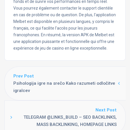
fonds et de suivre vos performances en temps réel.
Vous pourrez également contacter le support clientèle
en cas de problème ou de question. De plus, l’application
Melbet est disponible en plusieurs langues, y compris le
français, ce qui facilite l’accès pour les joueurs
francophones. En résumé, la version APK de Melbet est
une application puissante et fonctionnelle qui offre une
expérience de jeu de casino en ligne exceptionnelle.
Prev Post
Psihologija igre na srečo Kako razumeti odločitve
igralcev
Next Post
TELEGRAM @LINKS_BUILD – SEO BACKLINKS,
MASS BACKLINKING, HOMEPAGE LINKS