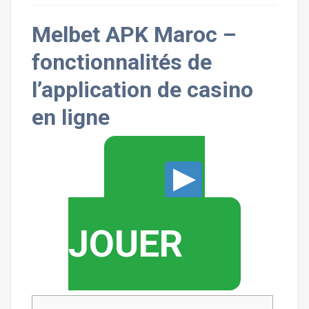
Melbet APK Maroc –
fonctionnalités de
l’application de casino
en ligne
JOUER