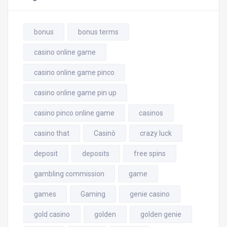
bonus
bonus terms
casino online game
casino online game pinco
casino online game pin up
casino pinco online game
casinos
casino that
Casinò
crazy luck
deposit
deposits
free spins
gambling commission
game
games
Gaming
genie casino
gold casino
golden
golden genie