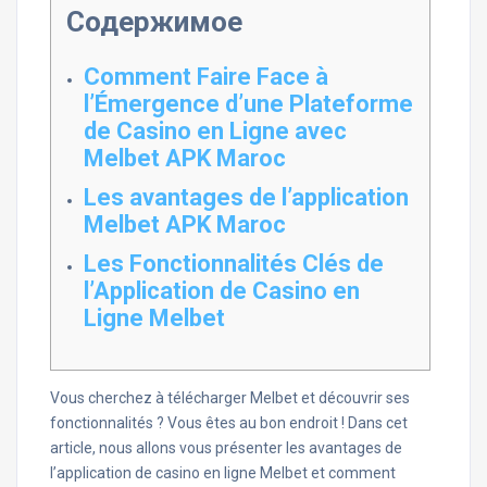
Содержимое
Comment Faire Face à
l’Émergence d’une Plateforme
de Casino en Ligne avec
Melbet APK Maroc
Les avantages de l’application
Melbet APK Maroc
Les Fonctionnalités Clés de
l’Application de Casino en
Ligne Melbet
Vous cherchez à télécharger Melbet et découvrir ses
fonctionnalités ? Vous êtes au bon endroit ! Dans cet
article, nous allons vous présenter les avantages de
l’application de casino en ligne Melbet et comment