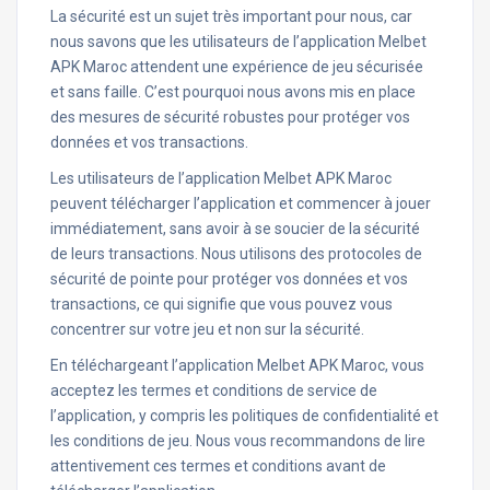
La sécurité est un sujet très important pour nous, car
nous savons que les utilisateurs de l’application Melbet
APK Maroc attendent une expérience de jeu sécurisée
et sans faille. C’est pourquoi nous avons mis en place
des mesures de sécurité robustes pour protéger vos
données et vos transactions.
Les utilisateurs de l’application Melbet APK Maroc
peuvent télécharger l’application et commencer à jouer
immédiatement, sans avoir à se soucier de la sécurité
de leurs transactions. Nous utilisons des protocoles de
sécurité de pointe pour protéger vos données et vos
transactions, ce qui signifie que vous pouvez vous
concentrer sur votre jeu et non sur la sécurité.
En téléchargeant l’application Melbet APK Maroc, vous
acceptez les termes et conditions de service de
l’application, y compris les politiques de confidentialité et
les conditions de jeu. Nous vous recommandons de lire
attentivement ces termes et conditions avant de