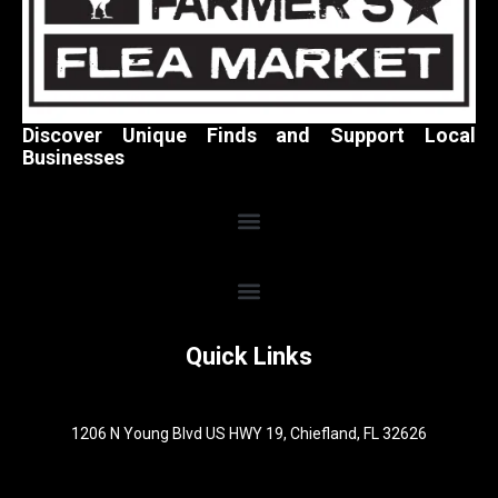
Discover Unique Finds and Support Local
Businesses
Quick Links
1206 N Young Blvd US HWY 19, Chiefland, FL 32626