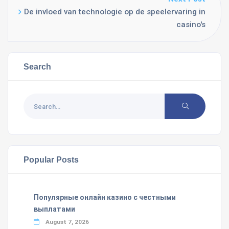
De invloed van technologie op de speelervaring in
casino's
Search
Popular Posts
Популярные онлайн казино с честными
выплатами
August 7, 2026