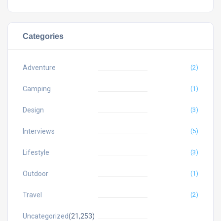
Categories
Adventure
(2)
Camping
(1)
Design
(3)
Interviews
(5)
Lifestyle
(3)
Outdoor
(1)
Travel
(2)
Uncategorized
(21,253)