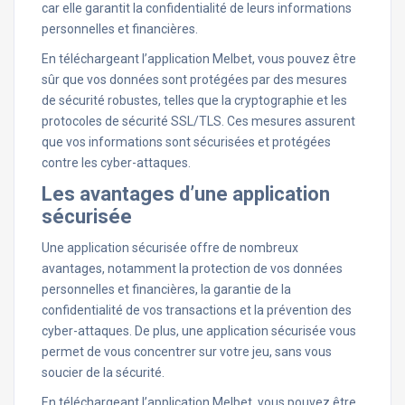
car elle garantit la confidentialité de leurs informations
personnelles et financières.
En téléchargeant l’application Melbet, vous pouvez être
sûr que vos données sont protégées par des mesures
de sécurité robustes, telles que la cryptographie et les
protocoles de sécurité SSL/TLS. Ces mesures assurent
que vos informations sont sécurisées et protégées
contre les cyber-attaques.
Les avantages d’une application
sécurisée
Une application sécurisée offre de nombreux
avantages, notamment la protection de vos données
personnelles et financières, la garantie de la
confidentialité de vos transactions et la prévention des
cyber-attaques. De plus, une application sécurisée vous
permet de vous concentrer sur votre jeu, sans vous
soucier de la sécurité.
En téléchargeant l’application Melbet, vous pouvez être