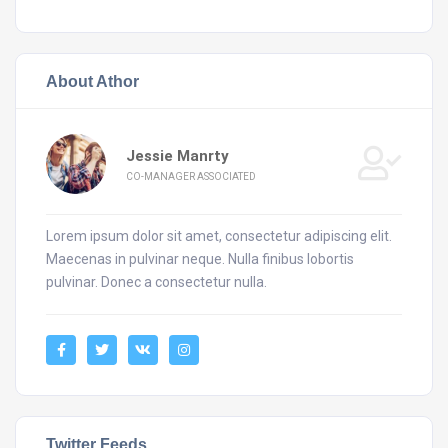
About Athor
Jessie Manrty
CO-MANAGER ASSOCIATED
Lorem ipsum dolor sit amet, consectetur adipiscing elit.
Maecenas in pulvinar neque. Nulla finibus lobortis
pulvinar. Donec a consectetur nulla.
Twitter Feeds