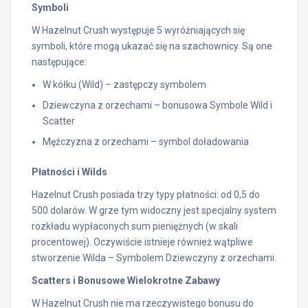
Symboli
W Hazelnut Crush występuje 5 wyróżniających się
symboli, które mogą ukazać się na szachownicy. Są one
następujące:
W kółku (Wild) – zastępczy symbolem
Dziewczyna z orzechami – bonusowa Symbole Wild i
Scatter
Mężczyzna z orzechami – symbol doładowania
Płatności i Wilds
Hazelnut Crush posiada trzy typy płatności: od 0,5 do
500 dolarów. W grze tym widoczny jest specjalny system
rozkładu wypłaconych sum pieniężnych (w skali
procentowej). Oczywiście istnieje również wątpliwe
stworzenie Wilda – Symbolem Dziewczyny z orzechami.
Scatters i Bonusowe Wielokrotne Zabawy
W Hazelnut Crush nie ma rzeczywistego bonusu do