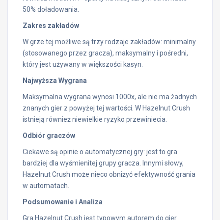
50% doładowania.
Zakres zakładów
W grze tej możliwe są trzy rodzaje zakładów: minimalny
(stosowanego przez gracza), maksymalny i pośredni,
który jest używany w większości kasyn.
Najwyższa Wygrana
Maksymalna wygrana wynosi 1000x, ale nie ma żadnych
znanych gier z powyżej tej wartości. W Hazelnut Crush
istnieją również niewielkie ryzyko przewiniecia.
Odbiór graczów
Ciekawe są opinie o automatycznej gry: jest to gra
bardziej dla wyśmienitej grupy gracza. Innymi słowy,
Hazelnut Crush może nieco obniżyć efektywność grania
w automatach.
Podsumowanie i Analiza
Gra Hazelnut Crush jest typowym autorem do gier