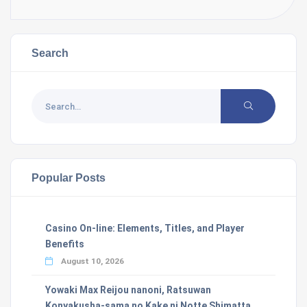
Search
Popular Posts
Casino On-line: Elements, Titles, and Player
Benefits
August 10, 2026
Yowaki Max Reijou nanoni, Ratsuwan
Konyakusha-sama no Kake ni Notte Shimatta