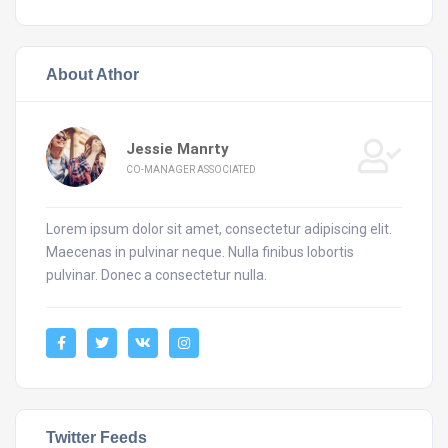
About Athor
Jessie Manrty
CO-MANAGER ASSOCIATED
Lorem ipsum dolor sit amet, consectetur adipiscing elit.
Maecenas in pulvinar neque. Nulla finibus lobortis
pulvinar. Donec a consectetur nulla.
Twitter Feeds