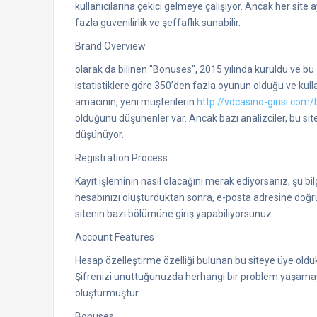
kullanıcılarına çekici gelmeye çalışıyor. Ancak her site 
fazla güvenilirlik ve şeffaflık sunabilir.
Brand Overview
olarak da bilinen "Bonuses", 2015 yılında kuruldu ve b
istatistiklere göre 350’den fazla oyunun olduğu ve kull
amacının, yeni müşterilerin
http://vdcasino-girisi.com
olduğunu düşünenler var. Ancak bazı analizciler, bu si
düşünüyor.
Registration Process
Kayıt işleminin nasıl olacağını merak ediyorsanız, şu bilg
hesabınızı oluşturduktan sonra, e-posta adresine doğr
sitenin bazı bölümüne giriş yapabiliyorsunuz.
Account Features
Hesap özelleştirme özelliği bulunan bu siteye üye oldukta
Şifrenizi unuttuğunuzda herhangi bir problem yaşama
oluşturmuştur.
Bonuses