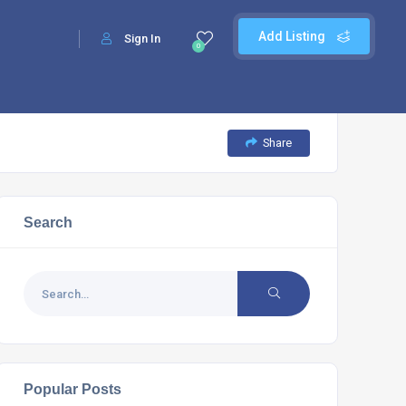
Add Listing
Sign In
0
Share
Search
Popular Posts