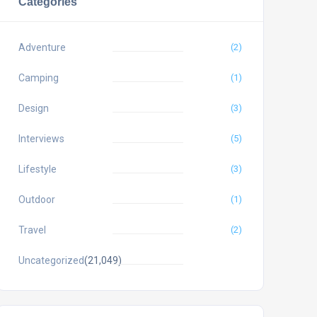
Categories
Adventure
(2)
Camping
(1)
Design
(3)
Interviews
(5)
Lifestyle
(3)
Outdoor
(1)
Travel
(2)
Uncategorized
(21,049)