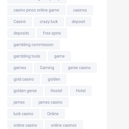
casino pinco online game
casinos
Casinò
crazy luck
deposit
deposits
free spins
gambling commission
gambling tools
game
games
Gaming
genie casino
gold casino
golden
golden genie
Hostel
Hotel
james
james casino
luck casino
Online
online casino
online casinos