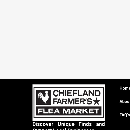
Hom
Abou
FAQ’s
Discover Unique Finds and