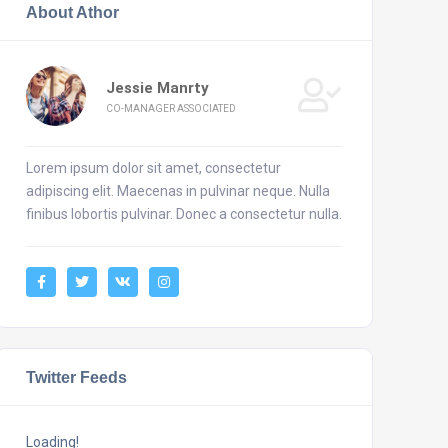
About Athor
Jessie Manrty
CO-MANAGER ASSOCIATED
Lorem ipsum dolor sit amet, consectetur
adipiscing elit. Maecenas in pulvinar neque. Nulla
finibus lobortis pulvinar. Donec a consectetur nulla.
Twitter Feeds
Loading!