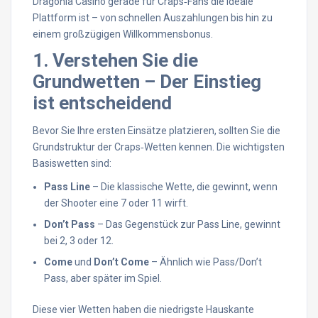
Dragonia Casino gerade für Craps‑Fans die ideale
Plattform ist – von schnellen Auszahlungen bis hin zu
einem großzügigen Willkommensbonus.
1. Verstehen Sie die
Grundwetten – Der Einstieg
ist entscheidend
Bevor Sie Ihre ersten Einsätze platzieren, sollten Sie die
Grundstruktur der Craps‑Wetten kennen. Die wichtigsten
Basiswetten sind:
Pass Line
– Die klassische Wette, die gewinnt, wenn
der Shooter eine 7 oder 11 wirft.
Don’t Pass
– Das Gegenstück zur Pass Line, gewinnt
bei 2, 3 oder 12.
Come
und
Don’t Come
– Ähnlich wie Pass/Don’t
Pass, aber später im Spiel.
Diese vier Wetten haben die niedrigste Hauskante