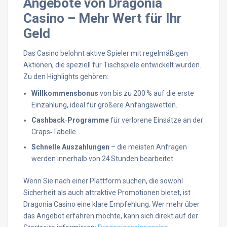
Angebote von Dragonia
Casino – Mehr Wert für Ihr
Geld
Das Casino belohnt aktive Spieler mit regelmäßigen
Aktionen, die speziell für Tischspiele entwickelt wurden.
Zu den Highlights gehören:
Willkommensbonus
von bis zu 200 % auf die erste
Einzahlung, ideal für größere Anfangs­wetten.
Cashback‑Programme
für verlorene Einsätze an der
Craps‑Tabelle.
Schnelle Auszahlungen
– die meisten Anfragen
werden innerhalb von 24 Stunden bearbeitet.
Wenn Sie nach einer Plattform suchen, die sowohl
Sicherheit als auch attraktive Promotionen bietet, ist
Dragonia Casino eine klare Empfehlung. Wer mehr über
das Angebot erfahren möchte, kann sich direkt auf der