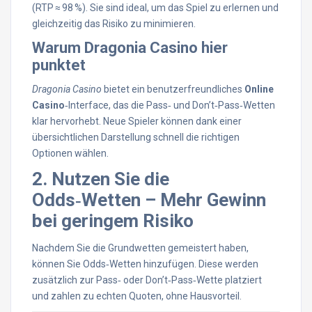
(RTP ≈ 98 %). Sie sind ideal, um das Spiel zu erlernen und
gleichzeitig das Risiko zu minimieren.
Warum Dragonia Casino hier
punktet
Dragonia Casino
bietet ein benutzerfreundliches
Online
Casino
‑Interface, das die Pass‑ und Don’t‑Pass‑Wetten
klar hervorhebt. Neue Spieler können dank einer
übersichtlichen Darstellung schnell die richtigen
Optionen wählen.
2. Nutzen Sie die
Odds‑Wetten – Mehr Gewinn
bei geringem Risiko
Nachdem Sie die Grundwetten gemeistert haben,
können Sie Odds‑Wetten hinzufügen. Diese werden
zusätzlich zur Pass‑ oder Don’t‑Pass‑Wette platziert
und zahlen zu echten Quoten, ohne Hausvorteil.