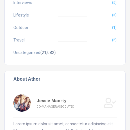
Interviews
(5)
Lifestyle
(3)
Outdoor
(1)
Travel
(2)
Uncategorized
(21,082)
About Athor
Jessie Manrty
CO-MANAGER ASSOCIATED
Lorem ipsum dolor sit amet, consectetur adipiscing elit.