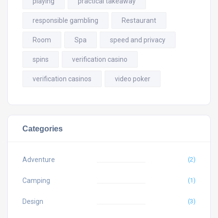
playing
practical takeaway
responsible gambling
Restaurant
Room
Spa
speed and privacy
spins
verification casino
verification casinos
video poker
Categories
Adventure
(2)
Camping
(1)
Design
(3)