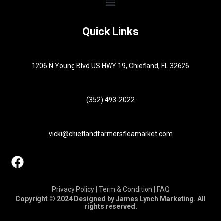
Quick Links
1206 N Young Blvd US HWY 19, Chiefland, FL 32626
(352) 493-2022
vicki@chieflandfarmersfleamarket.com
Privacy Policy | Term & Condition | FAQ
Copyright © 2024 Designed by James Lynch Marketing. All
rights reserved.