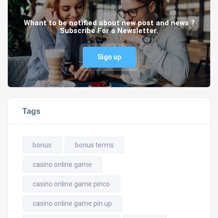
Whant to be notified about new post and news ?
Subscribe For a Newsletter.
Sign up
Tags
bonus
bonus terms
casino online game
casino online game pinco
casino online game pin up