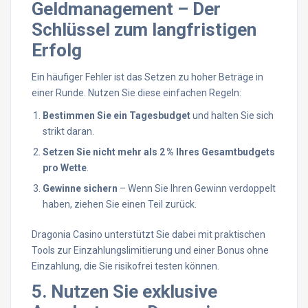
Geldmanagement – Der
Schlüssel zum langfristigen
Erfolg
Ein häufiger Fehler ist das Setzen zu hoher Beträge in
einer Runde. Nutzen Sie diese einfachen Regeln:
Bestimmen Sie ein Tagesbudget
und halten Sie sich
strikt daran.
Setzen Sie nicht mehr als 2 % Ihres Gesamtbudgets
pro Wette
.
Gewinne sichern
– Wenn Sie Ihren Gewinn verdoppelt
haben, ziehen Sie einen Teil zurück.
Dragonia Casino unterstützt Sie dabei mit praktischen
Tools zur Einzahlungslimitierung und einer Bonus ohne
Einzahlung, die Sie risikofrei testen können.
5. Nutzen Sie exklusive