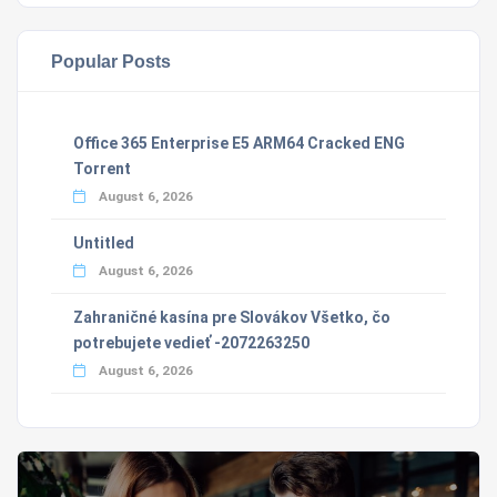
Popular Posts
Office 365 Enterprise E5 ARM64 Cracked ENG
Torrent
August 6, 2026
Untitled
August 6, 2026
Zahraničné kasína pre Slovákov Všetko, čo
potrebujete vedieť -2072263250
August 6, 2026