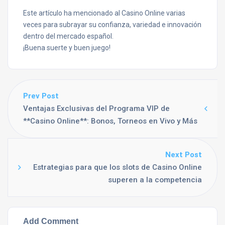
Este artículo ha mencionado al Casino Online varias
veces para subrayar su confianza, variedad e innovación
dentro del mercado español.
¡Buena suerte y buen juego!
Prev Post
Ventajas Exclusivas del Programa VIP de
**Casino Online**: Bonos, Torneos en Vivo y Más
Next Post
Estrategias para que los slots de Casino Online
superen a la competencia
Add Comment