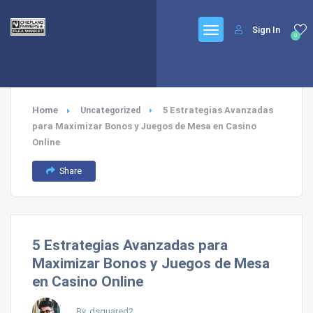
Sign In
0
Home
5 Estrategias Avanzadas
Uncategorized
para Maximizar Bonos y Juegos de Mesa en Casino
Online
Share
5 Estrategias Avanzadas para
Maximizar Bonos y Juegos de Mesa
en Casino Online
By, dsquared2