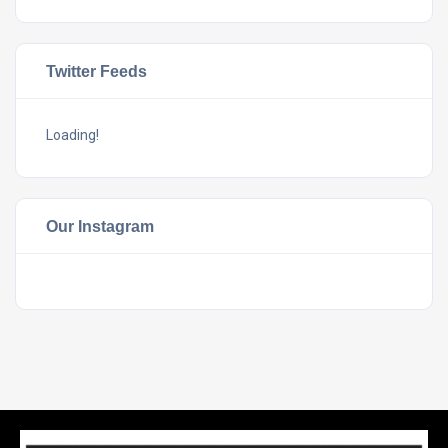
Twitter Feeds
Loading!
Our Instagram