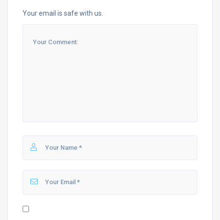
Your email is safe with us.