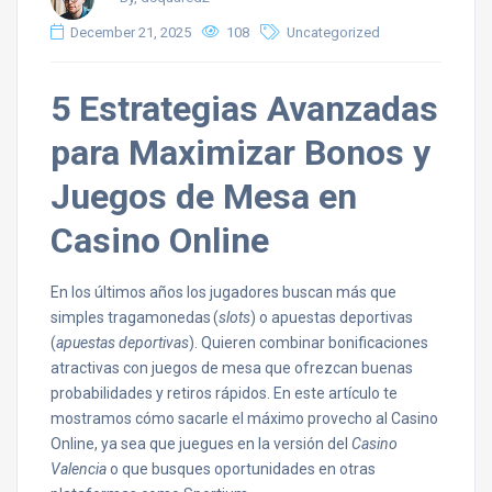
December 21, 2025
108
Uncategorized
5 Estrategias Avanzadas
para Maximizar Bonos y
Juegos de Mesa en
Casino Online
En los últimos años los jugadores buscan más que
simples tragamonedas (
slots
) o apuestas deportivas
(
apuestas deportivas
). Quieren combinar bonificaciones
atractivas con juegos de mesa que ofrezcan buenas
probabilidades y retiros rápidos. En este artículo te
mostramos cómo sacarle el máximo provecho al Casino
Online, ya sea que juegues en la versión del
Casino
Valencia
o que busques oportunidades en otras