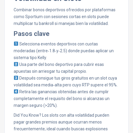
Combinar bonos deportivos ofrecidos por plataformas
como Sportium con sesiones cortas en slots puede
multiplicar tu bankroll si manejas bien la volatilidad.
Pasos clave
Selecciona eventos deportivos con cuotas
moderadas (entre‑1.8‑y‑2.5) donde puedas aplicar un
sistema tipo Kelly.
Usa parte del bono deportivo para cubrir esas
apuestas sin arriesgar tu capital propio.
Después consigue tus giros gratuitos en un slot cuya
volatilidad sea media‑alta pero cuyo RTP supere el 95%.
Retira las ganancias obtenidas antes de cumplir
completamente el requisito del bono si alcanzas un
margen seguro (>​20%).
Did You Know? Los slots con alta volatilidad pueden
pagar grandes premios aunque ocurran menos
frecuentemente; ideal cuando buscas explosiones