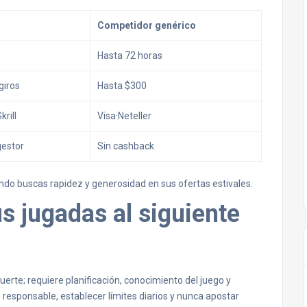
Competidor genérico
Hasta 72 horas
giros
Hasta $300
rill
Visa·Neteller
estor
Sin cashback
ndo buscas rapidez y generosidad en sus ofertas estivales.
s jugadas al siguiente
erte; requiere planificación, conocimiento del juego y
o responsable, establecer límites diarios y nunca apostar