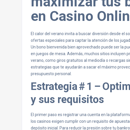
maximizar tus 
en Casino Onli
El calor del verano invita a buscar diversión desde el s
ofertas especiales para captar la atención de los jug
Un bono bienvenida bien aprovechado puede ser la puer
en juegos de mesa. Además, muchos sitios incluyen pr
verano, como giros gratuitos al mediodía o recargas si
estrategias que te ayudarán a sacar el máximo provecho
presupuesto personal.
Estrategia # 1 – Opti
y sus requisitos
El primer paso es registrar una cuenta en la plataforma
los casinos exigen cumplir con un requisito de apuesta 
depósito inicial. Para reducir la presión sobre tu bankro