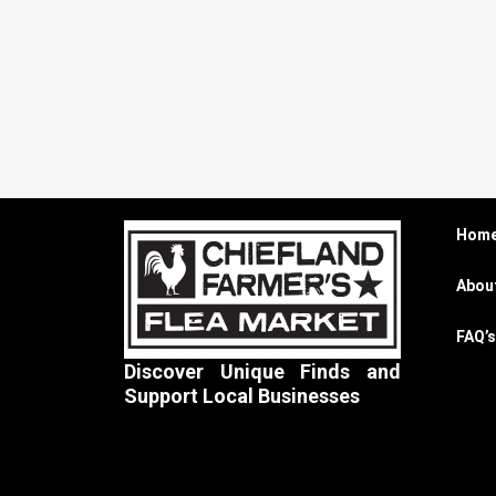
Hom
Abou
FAQ’s
Discover Unique Finds and
Support Local Businesses