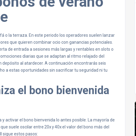
bonos de verano
ne
ofá o la terraza. En este periodo los operadores suelen lanzar
adores que quieren combinar ocio con ganancias potenciales.
ta de entrada a sesiones más largas y rentables en slots o
omociones diarias que se adaptan al ritmo relajado del
n depósito al atardecer. A continuación encontrarás seis
 a estas oportunidades sin sacrificar tu seguridad ni tu
miza el bono bienvenida
 y activar el bono bienvenida lo antes posible. La mayoría de
que suele oscilar entre 20x y 40x el valor del bono más del
ll sigue estos pasos: