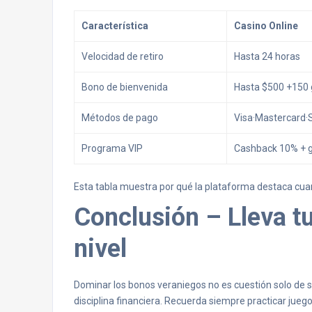
Característica
Casino Online
Velocidad de retiro
Hasta 24 horas
Bono de bienvenida
Hasta $500 +150 
Métodos de pago
Visa·Mastercard·Sk
Programa VIP
Cashback 10% + g
Esta tabla muestra por qué la plataforma destaca cua
Conclusión – Lleva tu
nivel
Dominar los bonos veraniegos no es cuestión solo de su
disciplina financiera. Recuerda siempre practicar jueg