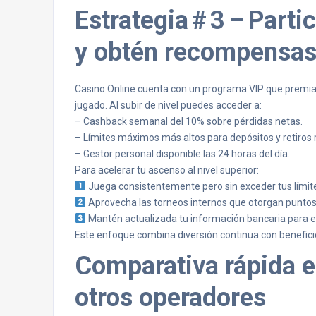
Estrategia # 3 – Part
y obtén recompensas
Casino Online cuenta con un programa VIP que premia
jugado. Al subir de nivel puedes acceder a:
– Cashback semanal del 10% sobre pérdidas netas.
– Límites máximos más altos para depósitos y retiros 
– Gestor personal disponible las 24 horas del día.
Para acelerar tu ascenso al nivel superior:
Juega consistentemente pero sin exceder tus límit
Aprovecha las torneos internos que otorgan puntos e
Mantén actualizada tu información bancaria para ev
Este enfoque combina diversión continua con beneficio
Comparativa rápida e
otros operadores