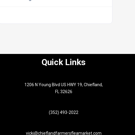
Quick Links
1206 N Young Blvd US HWY 19, Chiefland,
FL 32626
(352) 493-2022
vicki@chieflandfarmersfleamarket.com