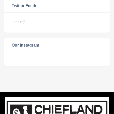
Twitter Feeds
Loading!
Our Instagram