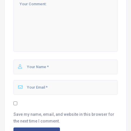
Save my name, email, and website in this browser for
the next time I comment.