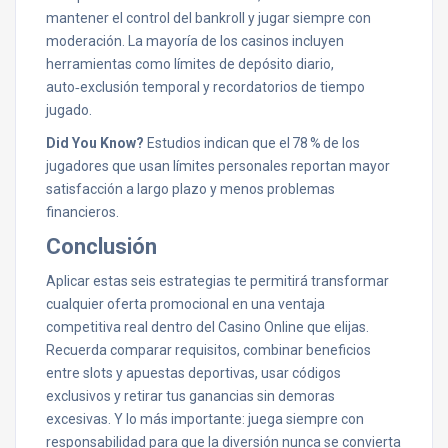
mantener el control del bankroll y jugar siempre con
moderación. La mayoría de los casinos incluyen
herramientas como límites de depósito diario,
auto‑exclusión temporal y recordatorios de tiempo
jugado.
Did You Know?
Estudios indican que el 78 % de los
jugadores que usan límites personales reportan mayor
satisfacción a largo plazo y menos problemas
financieros.
Conclusión
Aplicar estas seis estrategias te permitirá transformar
cualquier oferta promocional en una ventaja
competitiva real dentro del Casino Online que elijas.
Recuerda comparar requisitos, combinar beneficios
entre slots y apuestas deportivas, usar códigos
exclusivos y retirar tus ganancias sin demoras
excesivas. Y lo más importante: juega siempre con
responsabilidad para que la diversión nunca se convierta