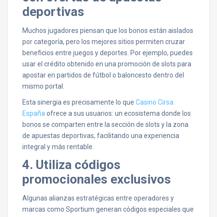
deportivas
Muchos jugadores piensan que los bonos están aislados
por categoría, pero los mejores sitios permiten cruzar
beneficios entre juegos y deportes. Por ejemplo, puedes
usar el crédito obtenido en una promoción de slots para
apostar en partidos de fútbol o baloncesto dentro del
mismo portal.
Esta sinergia es precisamente lo que
Casino Cirsa
España
ofrece a sus usuarios: un ecosistema donde los
bonos se comparten entre la sección de slots y la zona
de apuestas deportivas, facilitando una experiencia
integral y más rentable.
4. Utiliza códigos
promocionales exclusivos
Algunas alianzas estratégicas entre operadores y
marcas como Sportium generan códigos especiales que