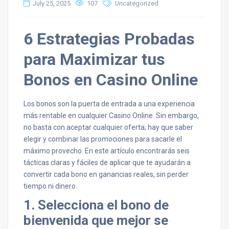
July 25, 2025
107
Uncategorized
6 Estrategias Probadas
para Maximizar tus
Bonos en Casino Online
Los bonos son la puerta de entrada a una experiencia
más rentable en cualquier Casino Online. Sin embargo,
no basta con aceptar cualquier oferta; hay que saber
elegir y combinar las promociones para sacarle el
máximo provecho. En este artículo encontrarás seis
tácticas claras y fáciles de aplicar que te ayudarán a
convertir cada bono en ganancias reales, sin perder
tiempo ni dinero.
1. Selecciona el bono de
bienvenida que mejor se