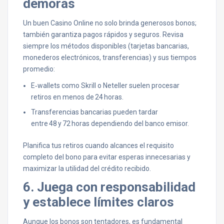
demoras
Un buen Casino Online no solo brinda generosos bonos;
también garantiza pagos rápidos y seguros. Revisa
siempre los métodos disponibles (tarjetas bancarias,
monederos electrónicos, transferencias) y sus tiempos
promedio:
E‑wallets como Skrill o Neteller suelen procesar
retiros en menos de 24 horas.
Transferencias bancarias pueden tardar
entre 48 y 72 horas dependiendo del banco emisor.
Planifica tus retiros cuando alcances el requisito
completo del bono para evitar esperas innecesarias y
maximizar la utilidad del crédito recibido.
6. Juega con responsabilidad
y establece límites claros
Aunque los bonos son tentadores, es fundamental