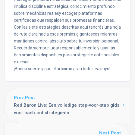
implica disciplina estratégica, conocimiento profundo
sobre mecánicas realesy escoger plataformas
certificadas que respalden sus promesas financieras.
Con las siete estrategias descritas aquí tendrás una hoja
de ruta clara hacia esos premios gigantescos mientras
mantienes control absoluto sobre tu inversión personal.
Recuerda siempre jugar responsablemente y usar las
herramientas disponibles para protegerte ante posibles
excesos.
¡Buena suerte y que el próximo gran bote sea suyo!
Prev Post
Red Baron Live: Een volledige stap‑voor‑stap gids
voor cash‑out strategieën
Next Post