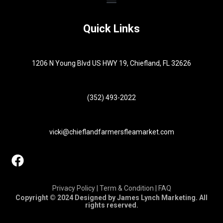
Quick Links
1206 N Young Blvd US HWY 19, Chiefland, FL 32626
(352) 493-2022
vicki@chieflandfarmersfleamarket.com
Privacy Policy | Term & Condition | FAQ
Copyright © 2024 Designed by James Lynch Marketing. All
rights reserved.