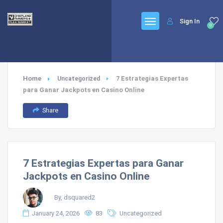
Sign In
0
Home
7 Estrategias Expertas
Uncategorized
para Ganar Jackpots en Casino Online
Share
7 Estrategias Expertas para Ganar
Jackpots en Casino Online
By, dsquared2
January 24, 2026
83
Uncategorized