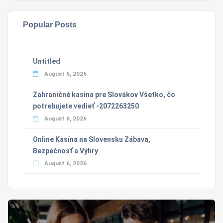
Popular Posts
Untitled
August 6, 2026
Zahraničné kasína pre Slovákov Všetko, čo
potrebujete vedieť -2072263250
August 6, 2026
Online Kasína na Slovensku Zábava,
Bezpečnosť a Výhry
August 6, 2026