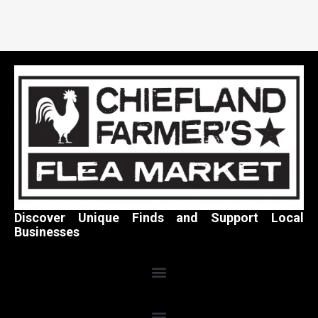
Discover Unique Finds and Support Local
Businesses