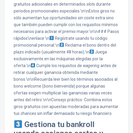
gratuitos adicionales en determinados
slots
durante
periodos promocionales especiales.\n\nEstos giros no
sólo aumentan tus oportunidades sin coste extra sino
que también pueden cumplir con los requisitos mínimos
necesarios para activar el premio mayor.\n\n### Pasos
rápidos\nenlace:\n
Regístrate usando tu código
promocional personal.\n
Reclama el bono dentro del
plazo indicado (usualmente 48 horas).\n
Juega
exclusivamente en las máquinas elegidas por la
oferta.\n
Cumple los requisitos de
wagering
antes de
retirar cualquier ganancia obtenida mediante
bonos.\n\nRecuerda leer bien los términos asociados al
bono welcome (
bono bienvenida
) porque algunas
ofertas exigen multiplicar las ganancias varias veces
antes del retiro.\n\nConsejo práctico: Combina estos
giros gratuitos con apuestas moderadas para aumentar
tus chances sin inflar demasiado tu riesgo financiero.
Gestiona tu bankroll