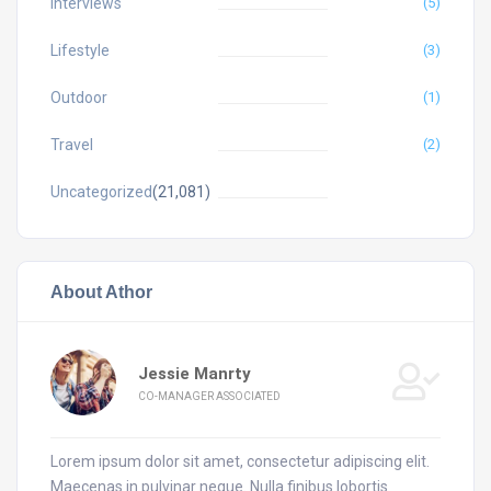
Interviews
(5)
Lifestyle
(3)
Outdoor
(1)
Travel
(2)
Uncategorized
(21,081)
About Athor
Jessie Manrty
CO-MANAGER ASSOCIATED
Lorem ipsum dolor sit amet, consectetur adipiscing elit.
Maecenas in pulvinar neque. Nulla finibus lobortis