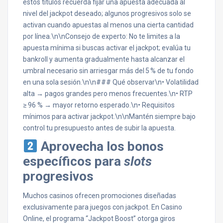
estos títulos recuerda fijar una apuesta adecuada al
nivel del jackpot deseado; algunos progresivos solo se
activan cuando apuestas al menos una cierta cantidad
por línea.\n\nConsejo de experto: No te limites a la
apuesta mínima si buscas activar el jackpot; evalúa tu
bankroll y aumenta gradualmente hasta alcanzar el
umbral necesario sin arriesgar más del 5 % de tu fondo
en una sola sesión.\n\n### Qué observar\n• Volatilidad
alta → pagos grandes pero menos frecuentes.\n• RTP
≥ 96 % → mayor retorno esperado.\n• Requisitos
mínimos para activar jackpot.\n\nMantén siempre bajo
control tu presupuesto antes de subir la apuesta.
Aprovecha los bonos
específicos para
slots
progresivos
Muchos casinos ofrecen promociones diseñadas
exclusivamente para juegos con jackpot. En Casino
Online, el programa “Jackpot Boost” otorga giros