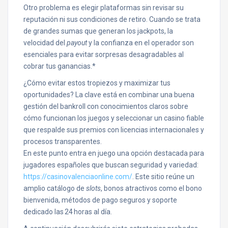
Otro problema es elegir plataformas sin revisar su
reputación ni sus condiciones de retiro. Cuando se trata
de grandes sumas que generan los jackpots, la
velocidad del
payout
y la confianza en el operador son
esenciales para evitar sorpresas desagradables al
cobrar tus ganancias.*
¿Cómo evitar estos tropiezos y maximizar tus
oportunidades? La clave está en combinar una buena
gestión del bankroll con conocimientos claros sobre
cómo funcionan los juegos y seleccionar un casino fiable
que respalde sus premios con licencias internacionales y
procesos transparentes.
En este punto entra en juego una opción destacada para
jugadores españoles que buscan seguridad y variedad:
https://casinovalenciaonline.com/
. Este sitio reúne un
amplio catálogo de
slots
, bonos atractivos como el bono
bienvenida, métodos de pago seguros y soporte
dedicado las 24 horas al día.​