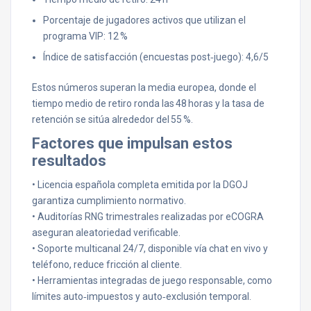
Porcentaje de jugadores activos que utilizan el
programa VIP: 12 %
Índice de satisfacción (encuestas post‑juego): 4,6/5
Estos números superan la media europea, donde el
tiempo medio de retiro ronda las 48 horas y la tasa de
retención se sitúa alrededor del 55 %.
Factores que impulsan estos
resultados
• Licencia española completa emitida por la DGOJ
garantiza cumplimiento normativo.
• Auditorías RNG trimestrales realizadas por eCOGRA
aseguran aleatoriedad verificable.
• Soporte multicanal 24/7, disponible vía chat en vivo y
teléfono, reduce fricción al cliente.
• Herramientas integradas de juego responsable, como
límites auto‑impuestos y auto‑exclusión temporal.