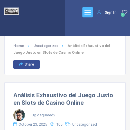
Sign In
0
Home
Análisis Exhaustivo del
Uncategorized
Juego Justo en Slots de Casino Online
Share
Análisis Exhaustivo del Juego Justo
en Slots de Casino Online
By, dsquared2
October 23, 2025
105
Uncategorized