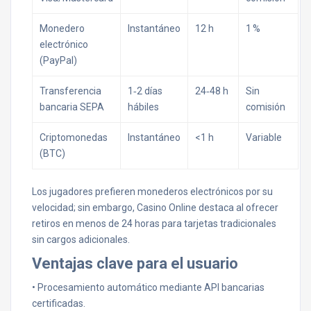
Monedero
Instantáneo
12 h
1 %
electrónico
(PayPal)
Transferencia
1‑2 días
24‑48 h
Sin
bancaria SEPA
hábiles
comisión
Criptomonedas
Instantáneo
<1 h
Variable
(BTC)
Los jugadores prefieren monederos electrónicos por su
velocidad; sin embargo, Casino Online destaca al ofrecer
retiros en menos de 24 horas para tarjetas tradicionales
sin cargos adicionales.
Ventajas clave para el usuario
• Procesamiento automático mediante API bancarias
certificadas.