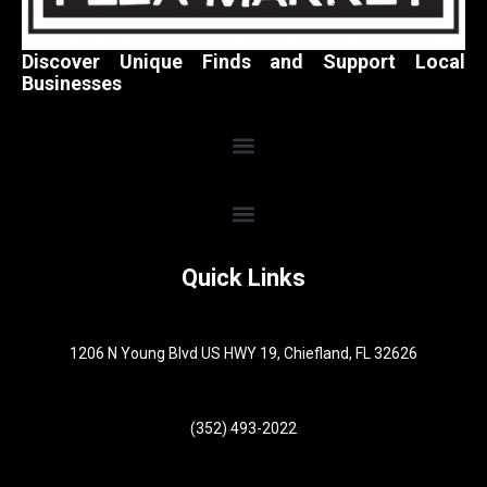
Discover Unique Finds and Support Local
Businesses
Quick Links
1206 N Young Blvd US HWY 19, Chiefland, FL 32626
(352) 493-2022