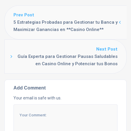
Prev Post
5 Estrategias Probadas para Gestionar tu Banca y
Maximizar Ganancias en **Casino Online**
Next Post
Guía Experta para Gestionar Pausas Saludables
en Casino Online y Potenciar tus Bonos
Add Comment
Your email is safe with us.