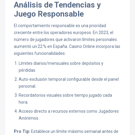
Análisis de Tendencias y
Juego Responsable
El comportamiento responsable es una prioridad
creciente entre los operadores europeos. En 2023, el
número de jugadores que activaron límites personales
aumentó un 22 % en España. Casino Online incorpora las
siguientes funcionalidades:
Límites diarios/mensuales sobre depósitos y
pérdidas.
Auto‑exclusión temporal configurable desde el panel
personal.
Recordatorios visuales sobre tiempo jugado cada
hora.
Acceso directo a recursos externos como Jugadores
Anónimos.
Pro Tip:
Establece un límite máximo semanal antes de