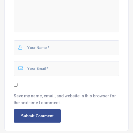
Save my name, email, and website in this browser for
the next time I comment.