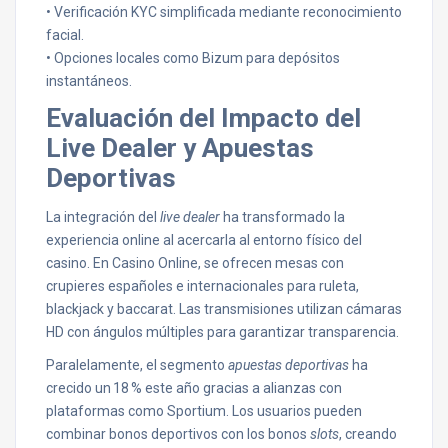
• Verificación KYC simplificada mediante reconocimiento
facial.
• Opciones locales como Bizum para depósitos
instantáneos.
Evaluación del Impacto del
Live Dealer y Apuestas
Deportivas
La integración del
live dealer
ha transformado la
experiencia online al acercarla al entorno físico del
casino. En Casino Online, se ofrecen mesas con
crupieres españoles e internacionales para ruleta,
blackjack y baccarat. Las transmisiones utilizan cámaras
HD con ángulos múltiples para garantizar transparencia.
Paralelamente, el segmento
apuestas deportivas
ha
crecido un 18 % este año gracias a alianzas con
plataformas como Sportium. Los usuarios pueden
combinar bonos deportivos con los bonos
slots
, creando