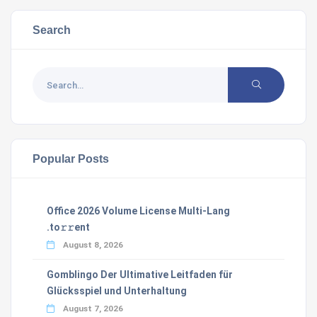
Search
Popular Posts
Office 2026 Volume License Multi-Lang
.tо𝚛𝚛еnt
August 8, 2026
Gomblingo Der Ultimative Leitfaden für
Glücksspiel und Unterhaltung
August 7, 2026