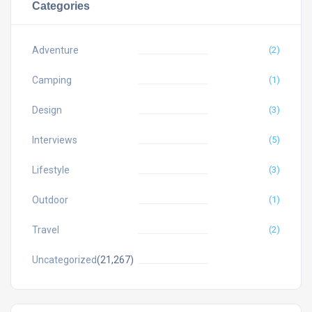
Categories
Adventure
(2)
Camping
(1)
Design
(3)
Interviews
(5)
Lifestyle
(3)
Outdoor
(1)
Travel
(2)
Uncategorized
(21,267)