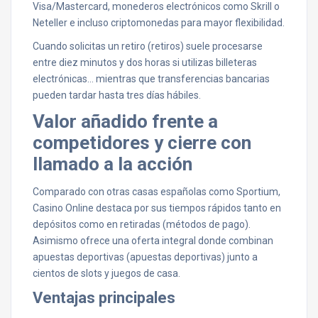
Visa/Mastercard, monederos electrónicos como Skrill o
Neteller e incluso criptomonedas para mayor flexibilidad.
Cuando solicitas un retiro (retiros) suele procesarse
entre diez minutos y dos horas si utilizas billeteras
electrónicas… mientras que transferencias bancarias
pueden tardar hasta tres días hábiles.
Valor añadido frente a
competidores y cierre con
llamado a la acción
Comparado con otras casas españolas como Sportium,
Casino Online destaca por sus tiempos rápidos tanto en
depósitos como en retiradas (métodos de pago)​​.
Asimismo ofrece una oferta integral donde combinan
apuestas deportivas (apuestas deportivas)​‍​‍‍ junto a
cientos dе ​slots ​y juegos de casa.​
Ventajas principales