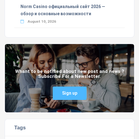
Norm Casino официальный сайт 2026 —
обзор и основные возможности
August 10, 2026
Whant to be notified about new post and news ?
Subscribe For a Newsletter.
Sign up
Tags