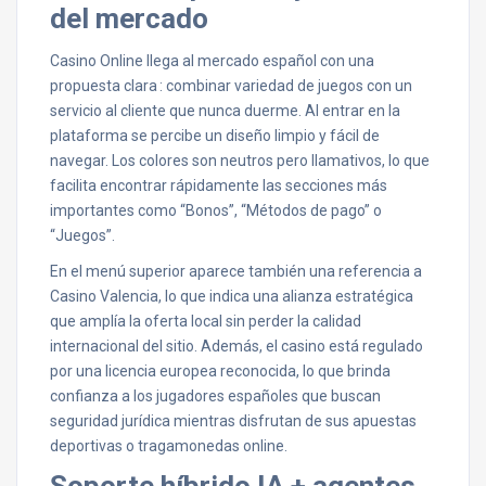
del mercado
Casino Online llega al mercado español con una
propuesta clara : combinar variedad de juegos con un
servicio al cliente que nunca duerme. Al entrar en la
plataforma se percibe un diseño limpio y fácil de
navegar. Los colores son neutros pero llamativos, lo que
facilita encontrar rápidamente las secciones más
importantes como “Bonos”, “Métodos de pago” o
“Juegos”.
En el menú superior aparece también una referencia a
Casino Valencia, lo que indica una alianza estratégica
que amplía la oferta local sin perder la calidad
internacional del sitio. Además, el casino está regulado
por una licencia europea reconocida, lo que brinda
confianza a los jugadores españoles que buscan
seguridad jurídica mientras disfrutan de sus apuestas
deportivas o tragamonedas online.