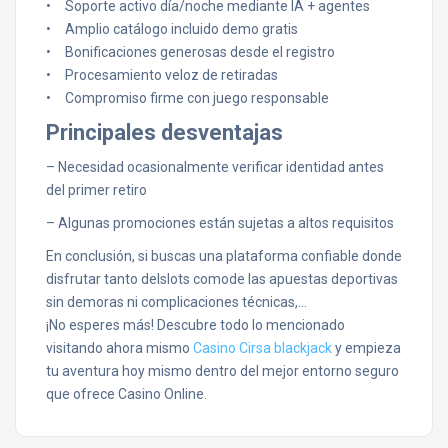
• Soporte activo día/noche mediante IA + agentes
• Amplio catálogo incluido demo gratis
• Bonificaciones generosas desde el registro
• Procesamiento veloz de retiradas
• Compromiso firme con juego responsable
Principales desventajas
– Necesidad ocasionalmente verificar identidad antes
del primer retiro
– Algunas promociones están sujetas a altos requisitos
En conclusión, si buscas una plataforma confiable donde
disfrutar tanto delslots comode las apuestas deportivas
sin demoras ni complicaciones técnicas,…
¡No esperes más! Descubre todo lo mencionado
visitando ahora mismo
Casino Cirsa blackjack
​y empieza
tu aventura hoy mismo dentro del mejor entorno seguro
que ofrece Casino Online.