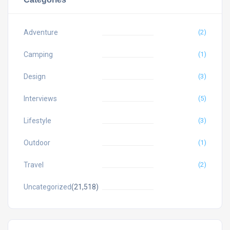
Adventure
(2)
Camping
(1)
Design
(3)
Interviews
(5)
Lifestyle
(3)
Outdoor
(1)
Travel
(2)
Uncategorized
(21,518)