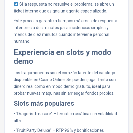
Si la respuesta no resuelve el problema, se abre un
ticket interno que asigna un agente especializado.
Este proceso garantiza tiempos máximos de respuesta
inferiores a dos minutos para incidencias simples y
menos de diez minutos cuando interviene personal
humano.
Experiencia en slots y modo
demo
Los tragamonedas son el corazón latente del catálogo
disponible en Casino Online. Se pueden jugar tanto con
dinero real como en modo demo gratuito, ideal para
probar nuevas máquinas sin arriesgar fondos propios.
Slots más populares
• “Dragon’s Treasure” – temática asiática con volatilidad
alta.
• “Fruit Party Deluxe” – RTP 96 %​ y bonificaciones