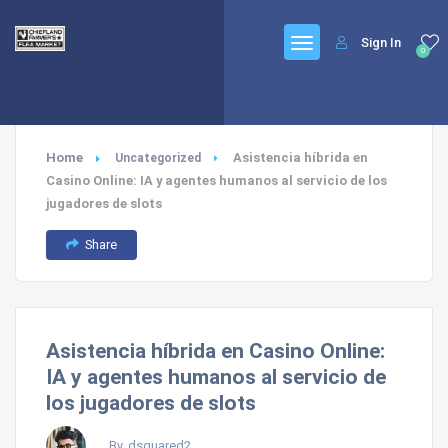
Sign In
0
Home
Asistencia híbrida en
Uncategorized
Casino Online: IA y agentes humanos al servicio de los
jugadores de slots
Share
Asistencia híbrida en Casino Online:
IA y agentes humanos al servicio de
los jugadores de slots
By, dsquared2