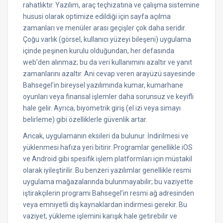
rahatlıktır. Yazılım, araç teçhizatına ve çalışma sistemine
hususi olarak optimize edildiği için sayfa açılma
zamanları ve menüler arası geçişler çok daha seridir.
Çoğu varlık (görsel, kullanıcı yüzeyi bileşeni) uygulama
içinde peşinen kurulu olduğundan, her defasında
web’den alınmaz; bu da veri kullanımını azaltır ve yanıt
zamanlarını azaltır. Ani cevap veren arayüzü sayesinde
Bahsegel’in bireysel yazılımında kumar, kumarhane
oyunları veya finansal işlemler daha sorunsuz ve keyifli
hale gelir. Ayrıca, biyometrik giriş (el izi veya simayı
belirleme) gibi özelliklerle güvenlik artar.
Ancak, uygulamanın eksileri da bulunur. İndirilmesi ve
yüklenmesi hafıza yeri bitirir. Programlar genellikle iOS
ve Android gibi spesifik işlem platformları için müstakil
olarak iyileştirilir. Bu benzeri yazılımlar genellikle resmi
uygulama mağazalarında bulunmayabilir; bu vaziyette
iştirakçilerin programı Bahsegel’in resmi ağ adresinden
veya emniyetli dış kaynaklardan indirmesi gerekir. Bu
vaziyet, yükleme işlemini karışık hale getirebilir ve