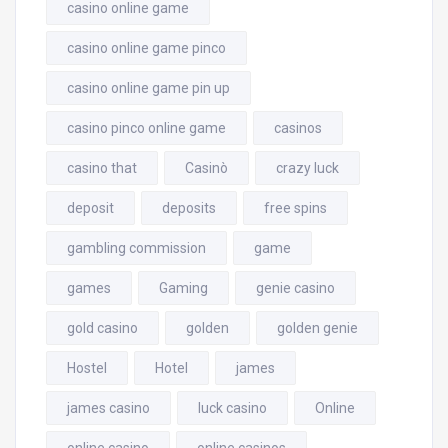
casino online game
casino online game pinco
casino online game pin up
casino pinco online game
casinos
casino that
Casinò
crazy luck
deposit
deposits
free spins
gambling commission
game
games
Gaming
genie casino
gold casino
golden
golden genie
Hostel
Hotel
james
james casino
luck casino
Online