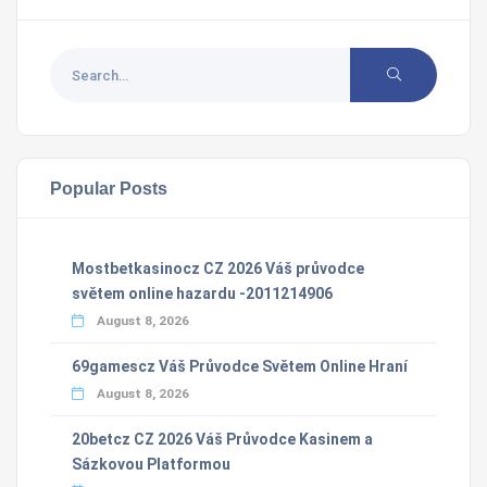
Popular Posts
Mostbetkasinocz CZ 2026 Váš průvodce
světem online hazardu -2011214906
August 8, 2026
69gamescz Váš Průvodce Světem Online Hraní
August 8, 2026
20betcz CZ 2026 Váš Průvodce Kasinem a
Sázkovou Platformou