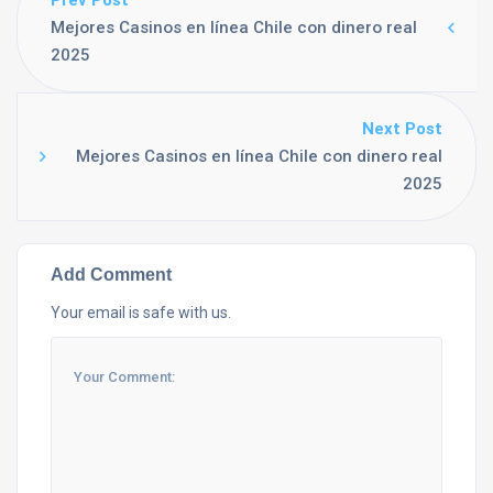
Prev Post
Mejores Casinos en línea Chile con dinero real
2025
Next Post
Mejores Casinos en línea Chile con dinero real
2025
Add Comment
Your email is safe with us.