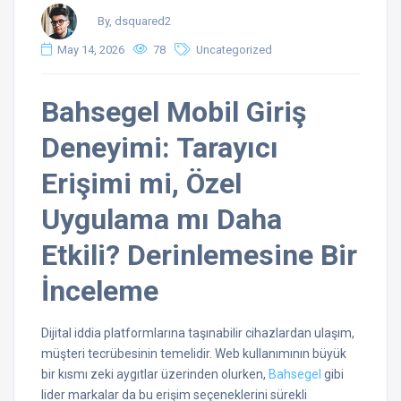
By, dsquared2
May 14, 2026
78
Uncategorized
Bahsegel Mobil Giriş
Deneyimi: Tarayıcı
Erişimi mi, Özel
Uygulama mı Daha
Etkili? Derinlemesine Bir
İnceleme
Dijital iddia platformlarına taşınabilir cihazlardan ulaşım,
müşteri tecrübesinin temelidir. Web kullanımının büyük
bir kısmı zeki aygıtlar üzerinden olurken,
Bahsegel
gibi
lider markalar da bu erişim seçeneklerini sürekli