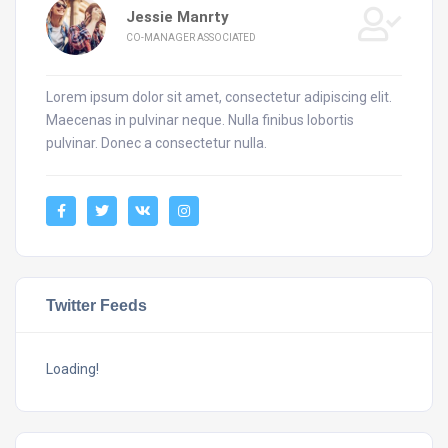
Jessie Manrty
CO-MANAGER ASSOCIATED
Lorem ipsum dolor sit amet, consectetur adipiscing elit.
Maecenas in pulvinar neque. Nulla finibus lobortis
pulvinar. Donec a consectetur nulla.
Twitter Feeds
Loading!