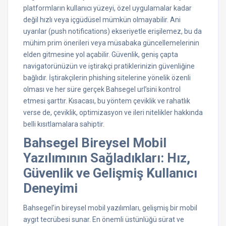
platformların kullanıcı yüzeyi, özel uygulamalar kadar
değil hızlı veya içgüdüsel mümkün olmayabilir. Ani
uyarılar (push notifications) ekseriyetle erişilemez, bu da
mühim prim önerileri veya müsabaka güncellemelerinin
elden gitmesine yol açabilir. Güvenlik, geniş çapta
navigatorünüzün ve iştirakçi pratiklerinizin güvenliğine
bağlıdır. İştirakçilerin phishing sitelerine yönelik özenli
olması ve her süre gerçek Bahsegel url’sini kontrol
etmesi şarttır. Kısacası, bu yöntem çeviklik ve rahatlık
verse de, çeviklik, optimizasyon ve ileri nitelikler hakkında
belli kısıtlamalara sahiptir.
Bahsegel Bireysel Mobil
Yazılımının Sağladıkları: Hız,
Güvenlik ve Gelişmiş Kullanıcı
Deneyimi
Bahsegel’in bireysel mobil yazılımları, gelişmiş bir mobil
aygıt tecrübesi sunar. En önemli üstünlüğü sürat ve