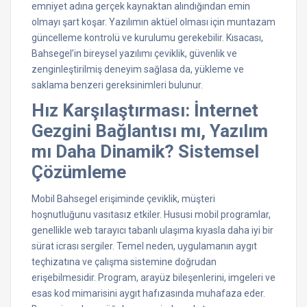
emniyet adına gerçek kaynaktan alındığından emin
olmayı şart koşar. Yazılımın aktüel olması için muntazam
güncelleme kontrolü ve kurulumu gerekebilir. Kısacası,
Bahsegel’in bireysel yazılımı çeviklik, güvenlik ve
zenginleştirilmiş deneyim sağlasa da, yükleme ve
saklama benzeri gereksinimleri bulunur.
Hız Karşılaştırması: İnternet
Gezgini Bağlantısı mı, Yazılım
mı Daha Dinamik? Sistemsel
Çözümleme
Mobil Bahsegel erişiminde çeviklik, müşteri
hoşnutluğunu vasıtasız etkiler. Hususi mobil programlar,
genellikle web tarayıcı tabanlı ulaşıma kıyasla daha iyi bir
sürat icrası sergiler. Temel neden, uygulamanın aygıt
teçhizatına ve çalışma sistemine doğrudan
erişebilmesidir. Program, arayüz bileşenlerini, imgeleri ve
esas kod mimarisini aygıt hafızasında muhafaza eder.