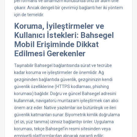
performans ve dinamizm konusunda onu bir adım öne
çıkarır. Ancak dengeli bir çevrimiçi bağlantı her iki yöntem
için de temeldir.
Koruma, İyileştirmeler ve
Kullanıcı İstekleri: Bahsegel
Mobil Erişiminde Dikkat
Edilmesi Gerekenler
Taşınabilir Bahsegel bağlantısında sürat ve tecrübe
kadar koruma ve iyileştirmeler de önemlidir. Ağ
gezgininden bağlantıda güvenlik, gezgininizin kendi
güvenlik özelliklerine (HTTPS kodlaması, phishing
koruması) bağlıdır. Doğru ve güncel Bahsegel adresini
kullanmak, navigatorü muntazam iyileştirmek can alıcı
önem arz eder. Native yazılımlar ise bütünleşik ve ileri
güvenlik katmanları sunar. Biyometrik kimlik doğrulama
(el izi, yüz tanıma) izinsiz bağlantıyı önler. Uygulama
koruması, tekçe Bahsegel’in resmi sitesinden veya
emniyetli platformlardan alınarak garanti edilir;