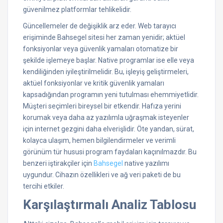
güvenilmez platformlar tehlikelidir.
Güncellemeler de değişiklik arz eder. Web tarayıcı
erişiminde Bahsegel sitesi her zaman yenidir; aktüel
fonksiyonlar veya güvenlik yamaları otomatize bir
şekilde işlemeye başlar. Native programlar ise elle veya
kendiliğinden iyileştirilmelidir. Bu, işleyiş geliştirmeleri,
aktüel fonksiyonlar ve kritik güvenlik yamaları
kapsadığından programın yeni tutulması ehemmiyetlidir.
Müşteri seçimleri bireysel bir etkendir. Hafıza yerini
korumak veya daha az yazılımla uğraşmak isteyenler
için internet gezgini daha elverişlidir. Öte yandan, sürat,
kolayca ulaşım, hemen bilgilendirmeler ve verimli
görünüm tür hususi program faydaları kaçınılmazdır. Bu
benzeri iştirakçiler için
Bahsegel
native yazılımı
uygundur. Cihazın özellikleri ve ağ veri paketi de bu
tercihi etkiler.
Karşılaştırmalı Analiz Tablosu