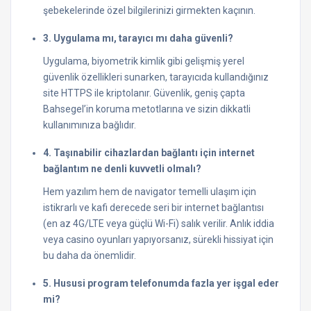
şebekelerinde özel bilgilerinizi girmekten kaçının.
3. Uygulama mı, tarayıcı mı daha güvenli?
Uygulama, biyometrik kimlik gibi gelişmiş yerel
güvenlik özellikleri sunarken, tarayıcıda kullandığınız
site HTTPS ile kriptolanır. Güvenlik, geniş çapta
Bahsegel’in koruma metotlarına ve sizin dikkatli
kullanımınıza bağlıdır.
4. Taşınabilir cihazlardan bağlantı için internet
bağlantım ne denli kuvvetli olmalı?
Hem yazılım hem de navigator temelli ulaşım için
istikrarlı ve kafi derecede seri bir internet bağlantısı
(en az 4G/LTE veya güçlü Wi-Fi) salık verilir. Anlık iddia
veya casino oyunları yapıyorsanız, sürekli hissiyat için
bu daha da önemlidir.
5. Hususi program telefonumda fazla yer işgal eder
mi?