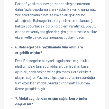
Portatif yazılımlar navigator önbelleğine nazaran
daha fazla depolama alanı kaplar. Ne var ki günümüz
zeki telefonlarının hafıza imkanları göz önüne
alındığında, Bahsegel’in özel yazılımının kullanacağı
hafıza çoğunlukla ciddi bir problem yaratmaz. Boyutu
cihaza ve versiyona göre değişim göstermekle birlikte
ekseriyetle birkaç yüz megabayt dolayındadır.
6. Bahsegel özel yazılımında tüm oyunlara
erişebilir miyim?
Evet, Bahsegel’in bireysel uygulaması çoğunlukla
platformdaki tüm spor iddiaları, canlı bahis, kasa
oyunları, canlı casino ve başka mamullere eksiksiz
ulaşım sağlar. Yazılım, bilgisayar sayfasının sunduğu
tüm özellikleri mobil uyumlu bir formatta sunmak
üzere geliştirilmiştir.
7. Mobil aygıtlardan erişim sağlarken primler
değişir mi?