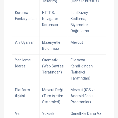
Tasarım)
(Daha Pürüzsüz)
Koruma
HTTPS,
İleri Düzey
Fonksiyonları
Navigator
Kodlama,
Koruması
Biyometrik
Doğrulama
Ani Uyarılar
Ekseriyetle
Mevcut
Bulunmaz
Yenileme
Otomatik
Elle veya
İdaresi
(Web Sayfası
Kendiliğinden
Tarafından)
(İştirakçi
Tarafından)
Platform
Mevcut Değil
Mevcut (iOS ve
İlişkisi
(Tüm İşletim
Android Farklı
Sistemleri)
Programlar)
Veri
Yüksek
Genellikle Daha Az