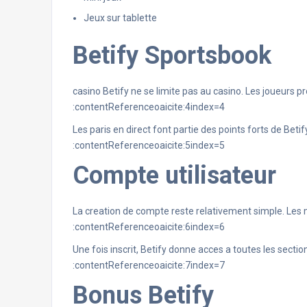
Jeux sur tablette
Betify Sportsbook
casino Betify ne se limite pas au casino. Les joueurs prof
:contentReferenceoaicite:4index=4
Les paris en direct font partie des points forts de Betify.
:contentReferenceoaicite:5index=5
Compte utilisateur
La creation de compte reste relativement simple. Les
:contentReferenceoaicite:6index=6
Une fois inscrit, Betify donne acces a toutes les sectio
:contentReferenceoaicite:7index=7
Bonus Betify