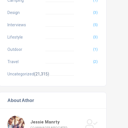
Camping
(1)
Design
(3)
Interviews
(5)
Lifestyle
(3)
Outdoor
(1)
Travel
(2)
Uncategorized
(21,315)
About Athor
Jessie Manrty
CO-MANAGER ASSOCIATED