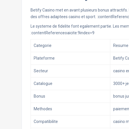
Betify Casino met en avant plusieurs bonus attractifs
des offres adaptees casino et sport. :contentReferen
Le systeme de fidelite font egalement partie. Les mem
:contentReferenceoaicite:9index=9
Categorie
Resume
Plateforme
Betify C
Secteur
casino en
Catalogue
3000+ j
Bonus
bonus j
Methodes
paiemen
Compatibilite
casino m