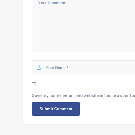
Save my name, email, and website in this browser fo