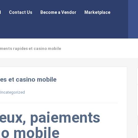
l
Contact Us
Become a Vendor
Marketplace
iements rapides et casino mobile
des et casino mobile
Uncategorized
 jeux, paiements
no mobile