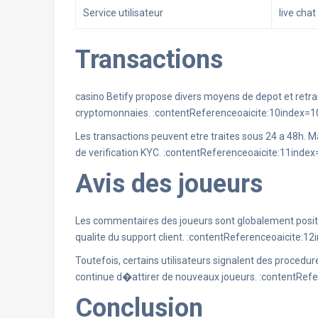
Service utilisateur
live chat
Transactions
casino Betify propose divers moyens de depot et retrait
cryptomonnaies. :contentReferenceoaicite:10index=1
Les transactions peuvent etre traites sous 24 a 48h. Ma
de verification KYC. :contentReferenceoaicite:11inde
Avis des joueurs
Les commentaires des joueurs sont globalement posit
qualite du support client. :contentReferenceoaicite:1
Toutefois, certains utilisateurs signalent des proced
continue d�attirer de nouveaux joueurs. :contentRef
Conclusion