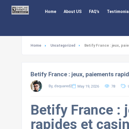
Home
About US
FAQ’s
Testimonia
Home
Betify France : jeux, pa
Uncategorized
Betify France : jeux, paiements rapi
By, dsquared2
May 19, 2026
78
Betify France :
rapides et casi