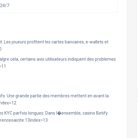
 24/7
. Les joueurs profitent les cartes bancaires, e-wallets et
0
lgre cela, certains avis utilisateurs indiquent des problemes
x=11
ifs. Une grande partie des membres mettent en avant la
2index=12
ures KYC parfois longues. Dans l�ensemble, casino Betify
erenceoaicite:13index=13