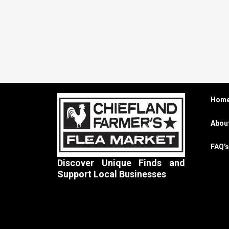
Hom
Abou
FAQ’s
Discover Unique Finds and
Support Local Businesses