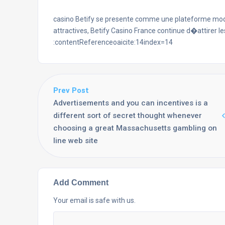
casino Betify se presente comme une plateforme mode
attractives, Betify Casino France continue d�attirer l
:contentReferenceoaicite:14index=14
Prev Post
Advertisements and you can incentives is a
different sort of secret thought whenever
choosing a great Massachusetts gambling on
line web site
Add Comment
Your email is safe with us.