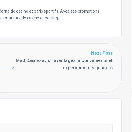
rne de casino et paris sportifs. Avec ses promotions
es amateurs de casino et betting.
Next Post
Mad Casino avis : avantages, inconvenients et
experience des joueurs