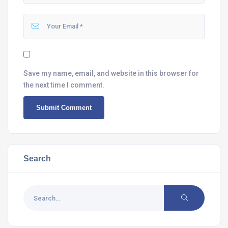
Save my name, email, and website in this browser for
the next time I comment.
Search