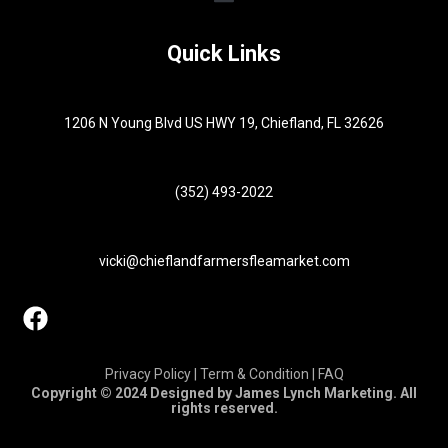
Quick Links
1206 N Young Blvd US HWY 19, Chiefland, FL 32626
(352) 493-2022
vicki@chieflandfarmersfleamarket.com
Privacy Policy | Term & Condition | FAQ
Copyright © 2024 Designed by James Lynch Marketing. All
rights reserved.