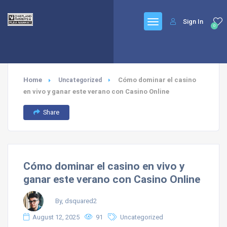
Sign In
0
Home
Cómo dominar el casino
Uncategorized
en vivo y ganar este verano con Casino Online
Share
Cómo dominar el casino en vivo y
ganar este verano con Casino Online
By, dsquared2
August 12, 2025
91
Uncategorized