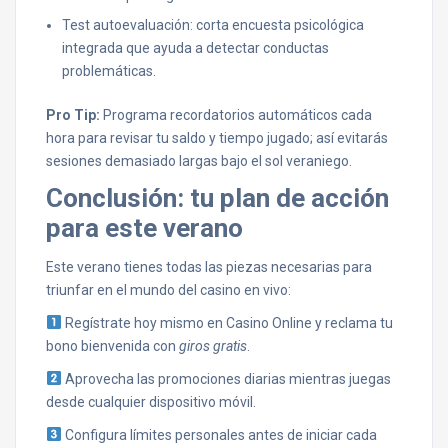
Test autoevaluación: corta encuesta psicológica
integrada que ayuda a detectar conductas
problemáticas.
Pro Tip:
Programa recordatorios automáticos cada
hora para revisar tu saldo y tiempo jugado; así evitarás
sesiones demasiado largas bajo el sol veraniego.
Conclusión: tu plan de acción
para este verano
Este verano tienes todas las piezas necesarias para
triunfar en el mundo del casino en vivo:
Regístrate hoy mismo en Casino Online y reclama tu
bono bienvenida con
giros gratis
.
Aprovecha las promociones diarias mientras juegas
desde cualquier dispositivo móvil.
Configura límites personales antes de iniciar cada