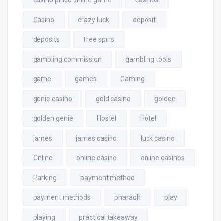
casino pinco online game
casinos
Casinò
crazy luck
deposit
deposits
free spins
gambling commission
gambling tools
game
games
Gaming
genie casino
gold casino
golden
golden genie
Hostel
Hotel
james
james casino
luck casino
Online
online casino
online casinos
Parking
payment method
payment methods
pharaoh
play
playing
practical takeaway