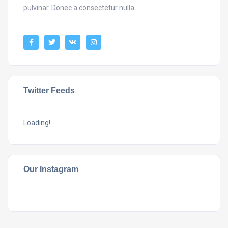
pulvinar. Donec a consectetur nulla.
Twitter Feeds
Loading!
Our Instagram