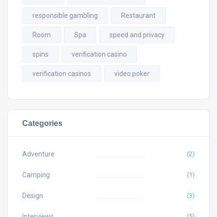
responsible gambling
Restaurant
Room
Spa
speed and privacy
spins
verification casino
verification casinos
video poker
Categories
Adventure
(2)
Camping
(1)
Design
(3)
Interviews
(5)