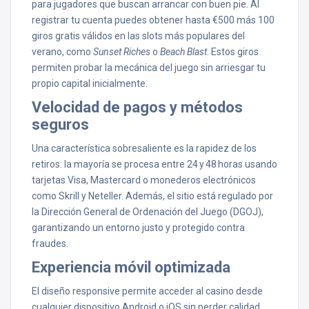
para jugadores que buscan arrancar con buen pie. Al
registrar tu cuenta puedes obtener hasta €500 más 100
giros gratis válidos en las slots más populares del
verano, como
Sunset Riches
o
Beach Blast
. Estos giros
permiten probar la mecánica del juego sin arriesgar tu
propio capital inicialmente.
Velocidad de pagos y métodos
seguros
Una característica sobresaliente es la rapidez de los
retiros: la mayoría se procesa entre 24 y 48 horas usando
tarjetas Visa, Mastercard o monederos electrónicos
como Skrill y Neteller. Además, el sitio está regulado por
la Dirección General de Ordenación del Juego (DGOJ),
garantizando un entorno justo y protegido contra
fraudes.
Experiencia móvil optimizada
El diseño responsive permite acceder al casino desde
cualquier dispositivo Android o iOS sin perder calidad