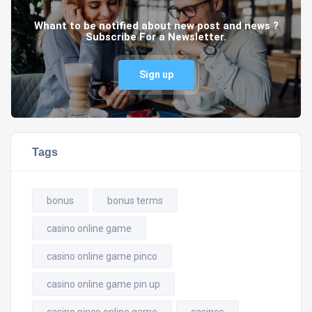
Whant to be notified about new post and news ?
Subscribe For a Newsletter.
Sign up
Tags
bonus
bonus terms
casino online game
casino online game pinco
casino online game pin up