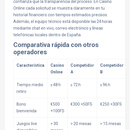
confianza que la transparencia del proceso. En Casino
Online cada solicitud se muestra claramente en tu
historial financiero con tiempos estimados precisos.
Además, el equipo técnico está disponible las 24 horas
mediante chat en vivo, correo electrónico y líneas
telefónicas locales dentro de España.
Comparativa rápida con otros
operadores
Característica
Casino
Competidor
Competidor
Online
A
B
Tiempo medio
≤ 48 h
≤ 72 h
≤ 96 h
retiro
Bono
€500
€300 +50FS
€250 +30FS
bienvenida
+100FS
Juegos live
> 30
> 20 mesas
> 15 mesas