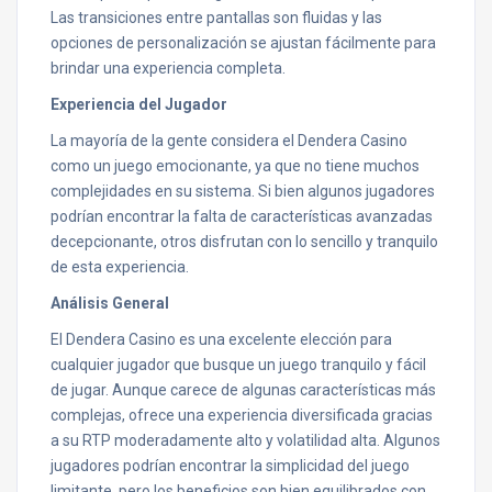
Las transiciones entre pantallas son fluidas y las
opciones de personalización se ajustan fácilmente para
brindar una experiencia completa.
Experiencia del Jugador
La mayoría de la gente considera el Dendera Casino
como un juego emocionante, ya que no tiene muchos
complejidades en su sistema. Si bien algunos jugadores
podrían encontrar la falta de características avanzadas
decepcionante, otros disfrutan con lo sencillo y tranquilo
de esta experiencia.
Análisis General
El Dendera Casino es una excelente elección para
cualquier jugador que busque un juego tranquilo y fácil
de jugar. Aunque carece de algunas características más
complejas, ofrece una experiencia diversificada gracias
a su RTP moderadamente alto y volatilidad alta. Algunos
jugadores podrían encontrar la simplicidad del juego
limitante, pero los beneficios son bien equilibrados con