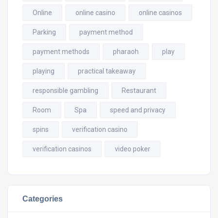
Online
online casino
online casinos
Parking
payment method
payment methods
pharaoh
play
playing
practical takeaway
responsible gambling
Restaurant
Room
Spa
speed and privacy
spins
verification casino
verification casinos
video poker
Categories