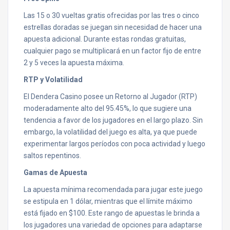
Las 15 o 30 vueltas gratis ofrecidas por las tres o cinco
estrellas doradas se juegan sin necesidad de hacer una
apuesta adicional. Durante estas rondas gratuitas,
cualquier pago se multiplicará en un factor fijo de entre
2 y 5 veces la apuesta máxima.
RTP y Volatilidad
El Dendera Casino posee un Retorno al Jugador (RTP)
moderadamente alto del 95.45%, lo que sugiere una
tendencia a favor de los jugadores en el largo plazo. Sin
embargo, la volatilidad del juego es alta, ya que puede
experimentar largos períodos con poca actividad y luego
saltos repentinos.
Gamas de Apuesta
La apuesta mínima recomendada para jugar este juego
se estipula en 1 dólar, mientras que el límite máximo
está fijado en $100. Este rango de apuestas le brinda a
los jugadores una variedad de opciones para adaptarse