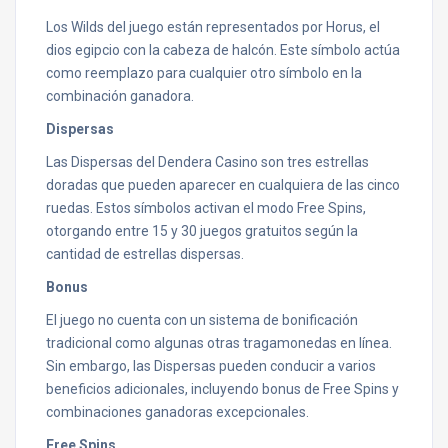
Los Wilds del juego están representados por Horus, el
dios egipcio con la cabeza de halcón. Este símbolo actúa
como reemplazo para cualquier otro símbolo en la
combinación ganadora.
Dispersas
Las Dispersas del Dendera Casino son tres estrellas
doradas que pueden aparecer en cualquiera de las cinco
ruedas. Estos símbolos activan el modo Free Spins,
otorgando entre 15 y 30 juegos gratuitos según la
cantidad de estrellas dispersas.
Bonus
El juego no cuenta con un sistema de bonificación
tradicional como algunas otras tragamonedas en línea.
Sin embargo, las Dispersas pueden conducir a varios
beneficios adicionales, incluyendo bonus de Free Spins y
combinaciones ganadoras excepcionales.
Free Spins