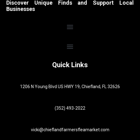
Discover Unique Finds and Support Local
Businesses
Quick Links
1206 N Young Blvd US HWY 19, Chiefland, FL 32626
(352) 493-2022
vicki@chieflandfarmersfleamarket.com