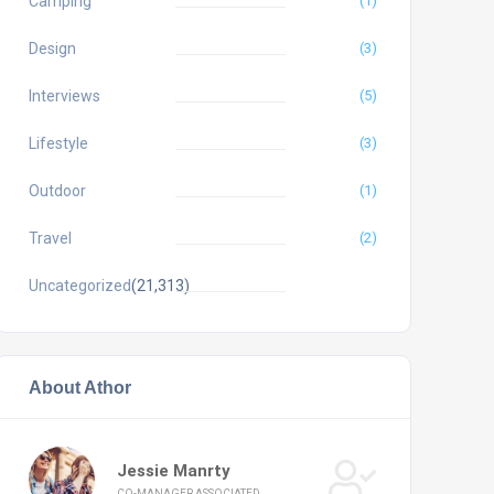
Camping
(1)
Design
(3)
Interviews
(5)
Lifestyle
(3)
Outdoor
(1)
Travel
(2)
Uncategorized
(21,313)
About Athor
Jessie Manrty
CO-MANAGER ASSOCIATED