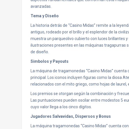
avanzadas.
Tema y Diseño
La historia detrás de “Casino Midas” remite a la leyend
antiguo, rodeado por el brillo y el esplendor de la civili
muestra un parqueolivo cubierto con luces brillantes 
ilustraciones presentes en las máquinas tragapurras 
de diseño.
Simbolos y Payouts
La máquina de tragamonedas “Casino Midas” cuenta co
principal. Los iconos incluyen figuras como la diosa A
relacionados con el mito griego, como hojas de laurel,
Los premios se otorgan según la combinación y frecuen
Las puntuaciones pueden oscilar entre modestos 5 eu
cuyo valor llega a los cinco dígitos.
Jugadores Salvavidas, Dispersos y Bonus
La máquina tragamonedas “Casino Midas” cuenta con 