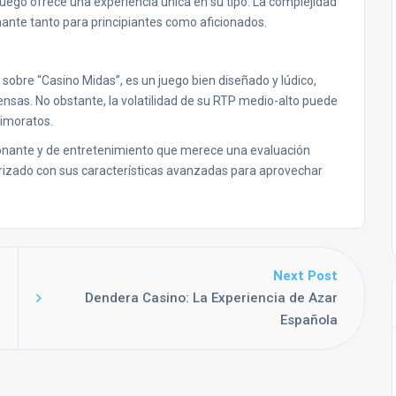
juego ofrece una experiencia única en su tipo. La complejidad
ante tanto para principiantes como aficionados.
obre “Casino Midas”, es un juego bien diseñado y lúdico,
nsas. No obstante, la volatilidad de su RTP medio-alto puede
timoratos.
ionante y de entretenimiento que merece una evaluación
iarizado con sus características avanzadas para aprovechar
Next Post
Dendera Casino: La Experiencia de Azar
Española