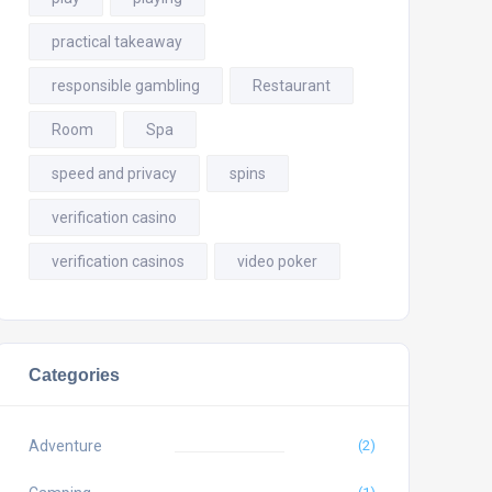
practical takeaway
responsible gambling
Restaurant
Room
Spa
speed and privacy
spins
verification casino
verification casinos
video poker
Categories
Adventure
(2)