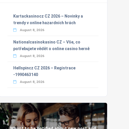
Kartackasinocz CZ 2026 – Novinky a
trendy v online hazardních hrách
August 8, 2026
Nationalcasinokasino CZ – Vše, co
potřebujete vědět o online casino herně
August 8, 2026
Hellspincz CZ 2026 – Registrace
-1990463140
August 8, 2026
Whant to be notified about new post and