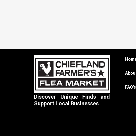
Hom
Abou
FAQ’s
Discover Unique Finds and
Support Local Businesses