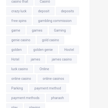
casino that
Casinò
crazy luck
deposit
deposits
free spins
gambling commission
game
games
Gaming
genie casino
gold casino
golden
golden genie
Hostel
Hotel
james
james casino
luck casino
Online
online casino
online casinos
Parking
payment method
payment methods
pharaoh
play
playing