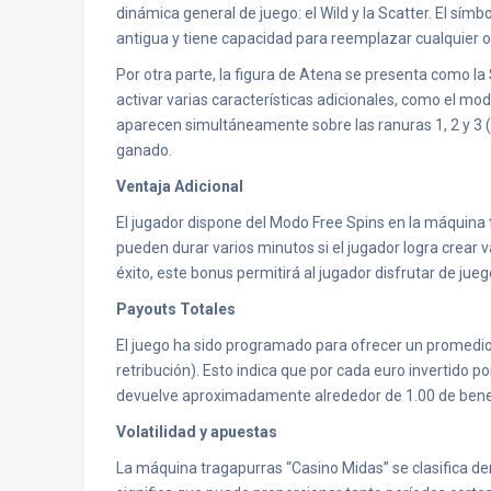
dinámica general de juego: el Wild y la Scatter. El s
antigua y tiene capacidad para reemplazar cualquier ot
Por otra parte, la figura de Atena se presenta como la
activar varias características adicionales, como el m
aparecen simultáneamente sobre las ranuras 1, 2 y 3 
ganado.
Ventaja Adicional
El jugador dispone del Modo Free Spins en la máquina
pueden durar varios minutos si el jugador logra crear 
éxito, este bonus permitirá al jugador disfrutar de jueg
Payouts Totales
El juego ha sido programado para ofrecer un promedio
retribución). Esto indica que por cada euro invertido 
devuelve aproximadamente alrededor de 1.00 de benef
Volatilidad y apuestas
La máquina tragapurras “Casino Midas” se clasifica den