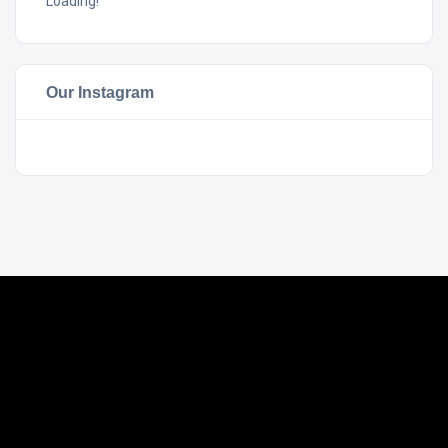
Loading!
Our Instagram