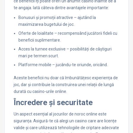
ce beneficii îți poate oferi un anumit casino înainte de a
te angaja. Iată câteva dintre avantajele importante:
Bonusuri și promoții atractive – ajutând la
maximizarea bugetului de joc.
Oferte de loialitate – recompensând jucătorii fideli cu
beneficii suplimentare.
Acces la turnee exclusive – posibilități de câștiguri
mari pe termen scurt.
Platforme mobile – jucându-te oriunde, oricând.
Aceste beneficii nu doar că îmbunătățesc experiența de
joc, dar și contribuie la construirea unei relații de lungă
durată cu casino-urile online.
Încredere și securitate
Un aspect esențial al jocurilor de noroc online este
siguranța. Asigură-te că alegi un casino care are licențe
valide și care utilizează tehnologiile de criptare adecvate