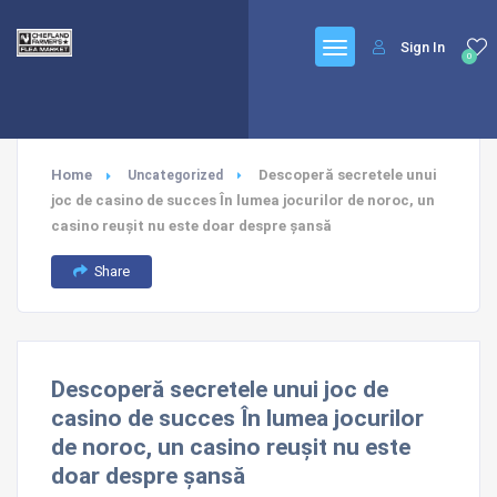
Sign In
0
Home
Descoperă secretele unui
Uncategorized
joc de casino de succes În lumea jocurilor de noroc, un
casino reușit nu este doar despre șansă
Share
Descoperă secretele unui joc de
casino de succes În lumea jocurilor
de noroc, un casino reușit nu este
doar despre șansă