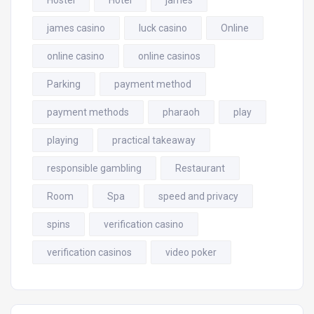
Hostel
Hotel
james
james casino
luck casino
Online
online casino
online casinos
Parking
payment method
payment methods
pharaoh
play
playing
practical takeaway
responsible gambling
Restaurant
Room
Spa
speed and privacy
spins
verification casino
verification casinos
video poker