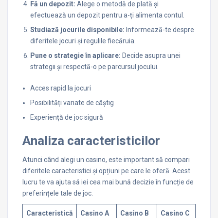
Fă un depozit:
Alege o metodă de plată și
efectuează un depozit pentru a-ți alimenta contul.
Studiază jocurile disponibile:
Informează-te despre
diferitele jocuri și regulile fiecăruia.
Pune o strategie în aplicare:
Decide asupra unei
strategii și respectă-o pe parcursul jocului.
Acces rapid la jocuri
Posibilități variate de câștig
Experiență de joc sigură
Analiza caracteristicilor
Atunci când alegi un casino, este important să compari
diferitele caracteristici și opțiuni pe care le oferă. Acest
lucru te va ajuta să iei cea mai bună decizie în funcție de
preferințele tale de joc.
Caracteristică
Casino A
Casino B
Casino C