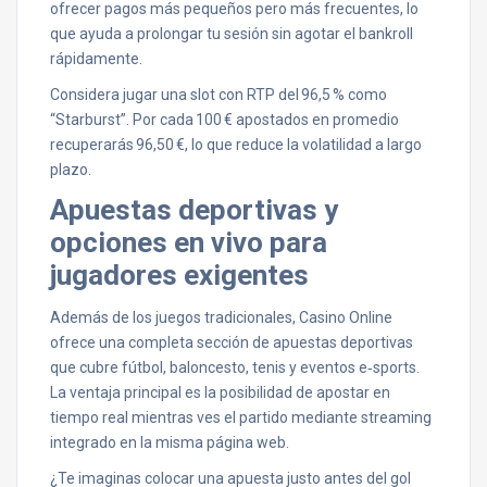
ofrecer pagos más pequeños pero más frecuentes, lo
que ayuda a prolongar tu sesión sin agotar el bankroll
rápidamente.
Considera jugar una slot con RTP del 96,5 % como
“Starburst”. Por cada 100 € apostados en promedio
recuperarás 96,50 €, lo que reduce la volatilidad a largo
plazo.
Apuestas deportivas y
opciones en vivo para
jugadores exigentes
Además de los juegos tradicionales, Casino Online
ofrece una completa sección de apuestas deportivas
que cubre fútbol, baloncesto, tenis y eventos e‑sports.
La ventaja principal es la posibilidad de apostar en
tiempo real mientras ves el partido mediante streaming
integrado en la misma página web.
¿Te imaginas colocar una apuesta justo antes del gol