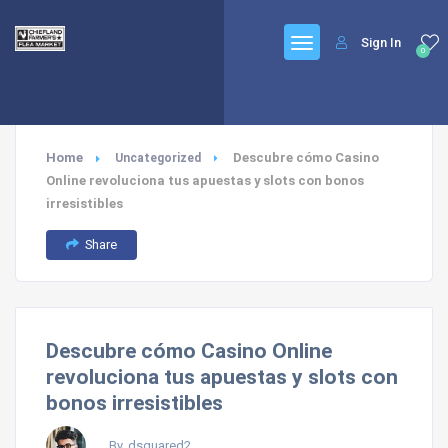
Sign In
0
Home
Descubre cómo Casino
Uncategorized
Online revoluciona tus apuestas y slots con bonos
irresistibles
Share
Descubre cómo Casino Online
revoluciona tus apuestas y slots con
bonos irresistibles
By, dsquared2