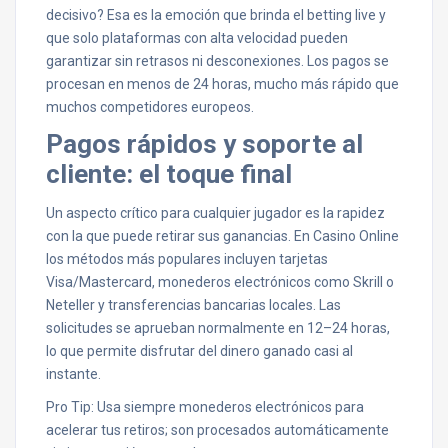
decisivo? Esa es la emoción que brinda el betting live y
que solo plataformas con alta velocidad pueden
garantizar sin retrasos ni desconexiones. Los pagos se
procesan en menos de 24 horas, mucho más rápido que
muchos competidores europeos.
Pagos rápidos y soporte al
cliente: el toque final
Un aspecto crítico para cualquier jugador es la rapidez
con la que puede retirar sus ganancias. En Casino Online
los métodos más populares incluyen tarjetas
Visa/Mastercard, monederos electrónicos como Skrill o
Neteller y transferencias bancarias locales. Las
solicitudes se aprueban normalmente en 12–24 horas,
lo que permite disfrutar del dinero ganado casi al
instante.
Pro Tip: Usa siempre monederos electrónicos para
acelerar tus retiros; son procesados automáticamente