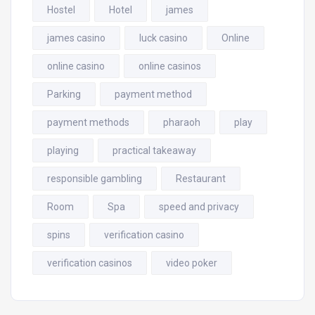
Hostel
Hotel
james
james casino
luck casino
Online
online casino
online casinos
Parking
payment method
payment methods
pharaoh
play
playing
practical takeaway
responsible gambling
Restaurant
Room
Spa
speed and privacy
spins
verification casino
verification casinos
video poker