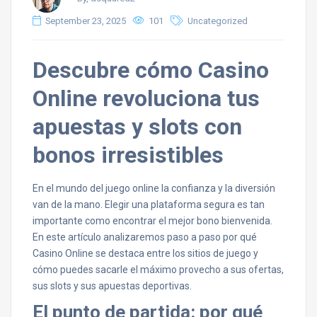
September 23, 2025
101
Uncategorized
Descubre cómo Casino
Online revoluciona tus
apuestas y slots con
bonos irresistibles
En el mundo del juego online la confianza y la diversión
van de la mano. Elegir una plataforma segura es tan
importante como encontrar el mejor bono bienvenida.
En este artículo analizaremos paso a paso por qué
Casino Online se destaca entre los sitios de juego y
cómo puedes sacarle el máximo provecho a sus ofertas,
sus slots y sus apuestas deportivas.
El punto de partida: por qué