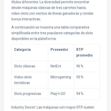
títulos diferentes. La diversidad permite encontrar
desde máquinas clásicas de tres carretes hasta
video‑slots con cientos de líneas ganadoras y rondas
bonus interactivas.
A continuación se muestra una tabla comparativa
simplificada entre tres populares categorías de slots
disponibles en la plataforma:
Categoría
Proveedor
RTP
promedio
Slots clásicas
NetEnt
96 %
Video‑slots
Microgaming
95 %
temáticas
Slots progresivas
Play’n GO
94 %
Industry Secret: Las máquinas con mayor RTP suelen