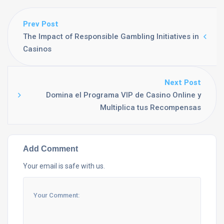
Prev Post
The Impact of Responsible Gambling Initiatives in
Casinos
Next Post
Domina el Programa VIP de Casino Online y
Multiplica tus Recompensas
Add Comment
Your email is safe with us.