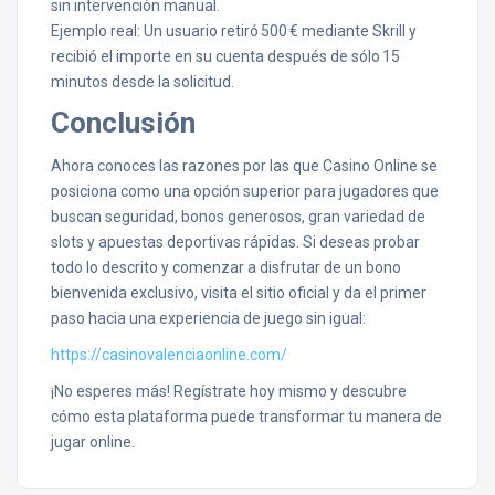
sin intervención manual.
Ejemplo real: Un usuario retiró 500 € mediante Skrill y
recibió el importe en su cuenta después de sólo 15
minutos desde la solicitud.
Conclusión
Ahora conoces las razones por las que Casino Online se
posiciona como una opción superior para jugadores que
buscan seguridad, bonos generosos, gran variedad de
slots y apuestas deportivas rápidas. Si deseas probar
todo lo descrito y comenzar a disfrutar de un bono
bienvenida exclusivo, visita el sitio oficial y da el primer
paso hacia una experiencia de juego sin igual:
https://casinovalenciaonline.com/
¡No esperes más! Regístrate hoy mismo y descubre
cómo esta plataforma puede transformar tu manera de
jugar online.