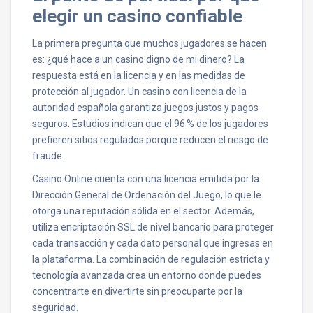
elegir un casino confiable
La primera pregunta que muchos jugadores se hacen
es: ¿qué hace a un casino digno de mi dinero? La
respuesta está en la licencia y en las medidas de
protección al jugador. Un casino con licencia de la
autoridad española garantiza juegos justos y pagos
seguros. Estudios indican que el 96 % de los jugadores
prefieren sitios regulados porque reducen el riesgo de
fraude.
Casino Online cuenta con una licencia emitida por la
Dirección General de Ordenación del Juego, lo que le
otorga una reputación sólida en el sector. Además,
utiliza encriptación SSL de nivel bancario para proteger
cada transacción y cada dato personal que ingresas en
la plataforma. La combinación de regulación estricta y
tecnología avanzada crea un entorno donde puedes
concentrarte en divertirte sin preocuparte por la
seguridad.