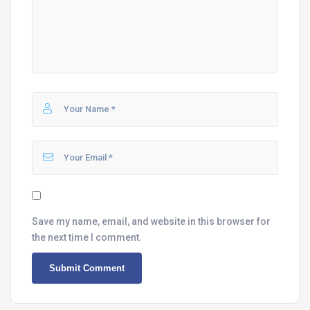
Save my name, email, and website in this browser for
the next time I comment.