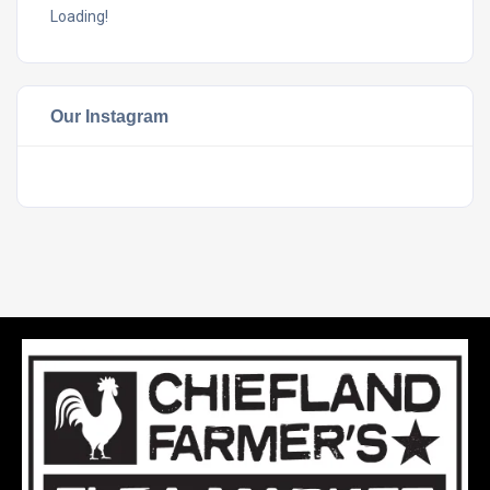
Loading!
Our Instagram