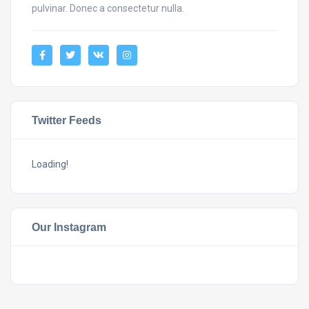
pulvinar. Donec a consectetur nulla.
Twitter Feeds
Loading!
Our Instagram