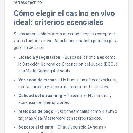
retraso técnico.
Cómo elegir el casino en vivo
ideal: criterios esenciales
Seleccionar la plataforma adecuada implica comparar
varios factores clave. Aquí tienes una lista práctica para
guiar tu decisión:
Licencia y regulación
– Busca sellos oficiales como
la Dirección General de Ordenación del Juego (DGOJ)
o la Malta Gaming Authority.
Variedad de mesas
– Un buen sitio ofrece blackjack,
ruleta europea y baccarat con diferentes límites.
Calidad del streaming
– Resolución HD mínima y
ausencia de interrupciones.
Métodos de pago
– Opciones locales como Bizum o
tarjetas Visa/Mastercard con retiros rápidos.
Soporte al cliente
– Chat disponible 24 horas y