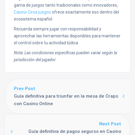
gama de juegos tanto tradicionales como innovadores,
Casino Cirsa juegos
ofrece exactamente eso dentro del
ecosistema español.​
Recuerda siempre jugar con responsabilidad y
aprovechar las herramientas disponibles para mantener
el control sobre tu actividad lúdica.
Nota: Las condiciones específicas pueden variar según la
jurisdicción del jugador.
Prev Post
Guía definitiva para triunfar en la mesa de Craps
con Casino Online
Next Post
Guía definitiva de pagos seguros en Casino