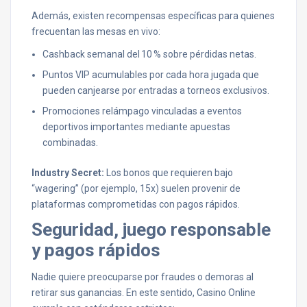
Además, existen recompensas específicas para quienes
frecuentan las mesas en vivo:
Cashback semanal del 10 % sobre pérdidas netas.
Puntos VIP acumulables por cada hora jugada que
pueden canjearse por entradas a torneos exclusivos.
Promociones relámpago vinculadas a eventos
deportivos importantes mediante apuestas
combinadas.
Industry Secret:
Los bonos que requieren bajo
“wagering” (por ejemplo, 15x) suelen provenir de
plataformas comprometidas con pagos rápidos.
Seguridad, juego responsable
y pagos rápidos
Nadie quiere preocuparse por fraudes o demoras al
retirar sus ganancias. En este sentido, Casino Online