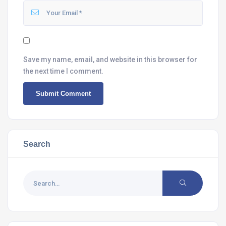
Save my name, email, and website in this browser for
the next time I comment.
Search