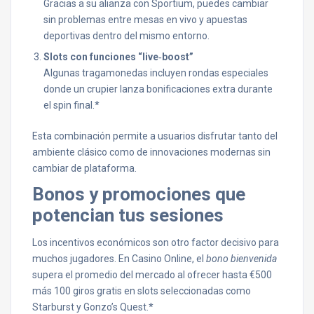
Gracias a su alianza con Sportium, puedes cambiar
sin problemas entre mesas en vivo y apuestas
deportivas dentro del mismo entorno.
Slots con funciones “live‑boost”
Algunas tragamonedas incluyen rondas especiales
donde un crupier lanza bonificaciones extra durante
el spin final.*
Esta combinación permite a usuarios disfrutar tanto del
ambiente clásico como de innovaciones modernas sin
cambiar de plataforma.
Bonos y promociones que
potencian tus sesiones
Los incentivos económicos son otro factor decisivo para
muchos jugadores. En Casino Online, el
bono bienvenida
supera el promedio del mercado al ofrecer hasta €500
más 100 giros gratis en slots seleccionadas como
Starburst y Gonzo’s Quest.*