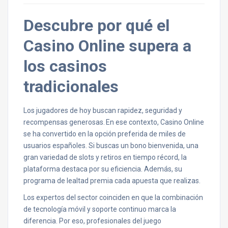
Descubre por qué el
Casino Online supera a
los casinos
tradicionales
Los jugadores de hoy buscan rapidez, seguridad y
recompensas generosas. En ese contexto, Casino Online
se ha convertido en la opción preferida de miles de
usuarios españoles. Si buscas un bono bienvenida, una
gran variedad de slots y retiros en tiempo récord, la
plataforma destaca por su eficiencia. Además, su
programa de lealtad premia cada apuesta que realizas.
Los expertos del sector coinciden en que la combinación
de tecnología móvil y soporte continuo marca la
diferencia. Por eso, profesionales del juego