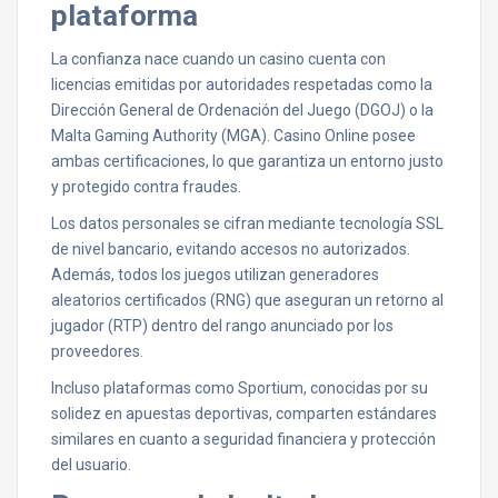
plataforma
La confianza nace cuando un casino cuenta con
licencias emitidas por autoridades respetadas como la
Dirección General de Ordenación del Juego (DGOJ) o la
Malta Gaming Authority (MGA). Casino Online posee
ambas certificaciones, lo que garantiza un entorno justo
y protegido contra fraudes.
Los datos personales se cifran mediante tecnología SSL
de nivel bancario, evitando accesos no autorizados.
Además, todos los juegos utilizan generadores
aleatorios certificados (RNG) que aseguran un retorno al
jugador (RTP) dentro del rango anunciado por los
proveedores.
Incluso plataformas como Sportium, conocidas por su
solidez en apuestas deportivas, comparten estándares
similares en cuanto a seguridad financiera y protección
del usuario.