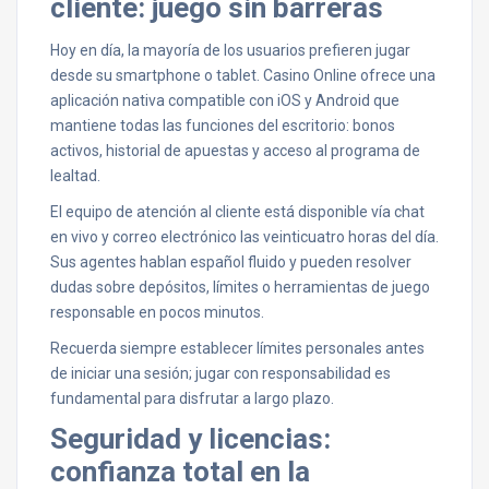
cliente: juego sin barreras
Hoy en día, la mayoría de los usuarios prefieren jugar
desde su smartphone o tablet. Casino Online ofrece una
aplicación nativa compatible con iOS y Android que
mantiene todas las funciones del escritorio: bonos
activos, historial de apuestas y acceso al programa de
lealtad.
El equipo de atención al cliente está disponible vía chat
en vivo y correo electrónico las veinticuatro horas del día.
Sus agentes hablan español fluido y pueden resolver
dudas sobre depósitos, límites o herramientas de juego
responsable en pocos minutos.
Recuerda siempre establecer límites personales antes
de iniciar una sesión; jugar con responsabilidad es
fundamental para disfrutar a largo plazo.
Seguridad y licencias:
confianza total en la