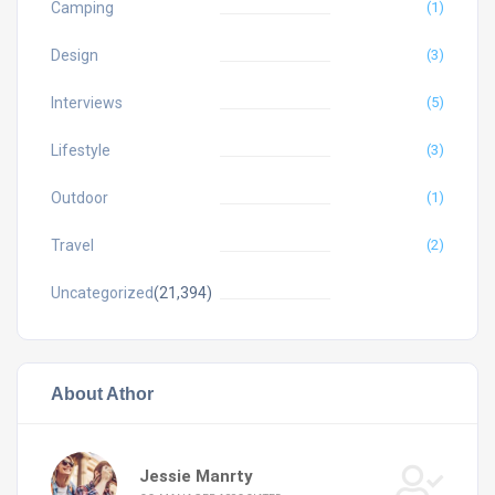
Camping
(1)
Design
(3)
Interviews
(5)
Lifestyle
(3)
Outdoor
(1)
Travel
(2)
Uncategorized
(21,394)
About Athor
Jessie Manrty