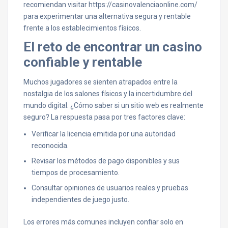
recomiendan visitar https://casinovalenciaonline.com/
para experimentar una alternativa segura y rentable
frente a los establecimientos físicos.
El reto de encontrar un casino
confiable y rentable
Muchos jugadores se sienten atrapados entre la
nostalgia de los salones físicos y la incertidumbre del
mundo digital. ¿Cómo saber si un sitio web es realmente
seguro? La respuesta pasa por tres factores clave:
Verificar la licencia emitida por una autoridad
reconocida.
Revisar los métodos de pago disponibles y sus
tiempos de procesamiento.
Consultar opiniones de usuarios reales y pruebas
independientes de juego justo.
Los errores más comunes incluyen confiar solo en