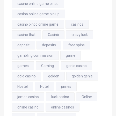
casino online game pinco
casino online game pin up
casino pinco online game
casinos
casino that
Casinò
crazy luck
deposit
deposits
free spins
gambling commission
game
games
Gaming
genie casino
gold casino
golden
golden genie
Hostel
Hotel
james
james casino
luck casino
Online
online casino
online casinos