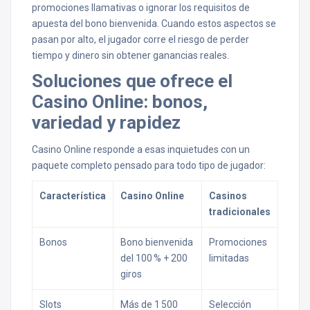
promociones llamativas o ignorar los requisitos de
apuesta del bono bienvenida. Cuando estos aspectos se
pasan por alto, el jugador corre el riesgo de perder
tiempo y dinero sin obtener ganancias reales.
Soluciones que ofrece el
Casino Online: bonos,
variedad y rapidez
Casino Online responde a esas inquietudes con un
paquete completo pensado para todo tipo de jugador:
Característica
Casino Online
Casinos
tradicionales
Bonos
Bono bienvenida
Promociones
del 100 % + 200
limitadas
giros
Slots
Más de 1 500
Selección