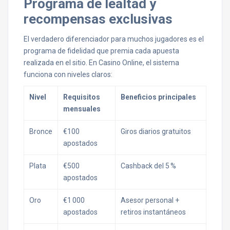
Programa de lealtad y
recompensas exclusivas
El verdadero diferenciador para muchos jugadores es el
programa de fidelidad que premia cada apuesta
realizada en el sitio. En Casino Online, el sistema
funciona con niveles claros:
Nivel
Requisitos
Beneficios principales
mensuales
Bronce
€100
Giros diarios gratuitos
apostados
Plata
€500
Cashback del 5 %
apostados
Oro
€1 000
Asesor personal +
apostados
retiros instantáneos