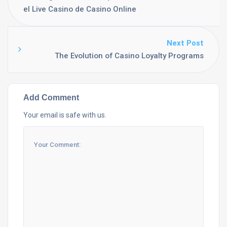
el Live Casino de Casino Online
Next Post
The Evolution of Casino Loyalty Programs
Add Comment
Your email is safe with us.