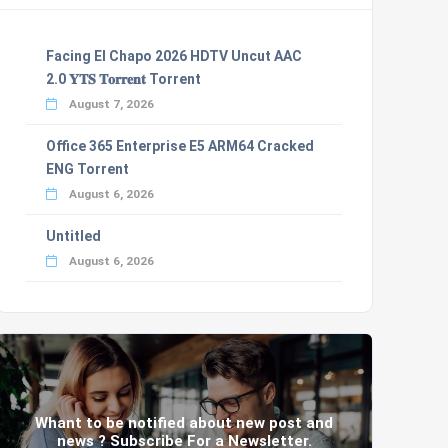
Facing El Chapo 2026 HDTV Uncut AAC
2.0 𝐘𝐓𝐒 𝐓𝐨𝐫𝐫𝐞𝐧𝐭 Torrent
August 7, 2026
Office 365 Enterprise E5 ARM64 Cracked
ENG Torrent
August 6, 2026
Untitled
August 6, 2026
Whant to be notified about new post and
news ? Subscribe For a Newsletter.