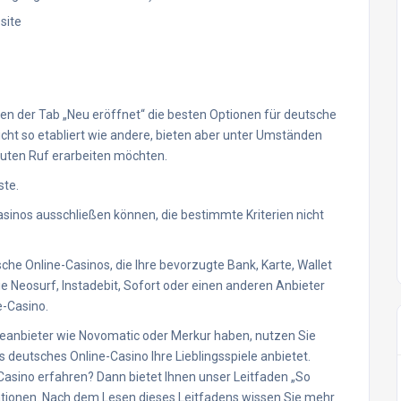
site
en der Tab „Neu eröffnet“ die besten Optionen für deutsche
icht so etabliert wie andere, bieten aber unter Umständen
uten Ruf erarbeiten möchten.
ste.
asinos ausschließen können, die bestimmte Kriterien nicht
he Online-Casinos, die Ihre bevorzugte Bank, Karte, Wallet
 Neosurf, Instadebit, Sofort oder einen anderen Anbieter
e-Casino.
leanbieter wie Novomatic oder Merkur haben, nutzen Sie
s deutsches Online-Casino Ihre Lieblingsspiele anbietet.
asino erfahren? Dann bietet Ihnen unser Leitfaden „So
mationen. Nach dem Lesen dieses Leitfadens wissen Sie mehr