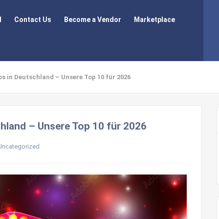
l
Contact Us
Become a Vendor
Marketplace
os in Deutschland – Unsere Top 10 für 2026
chland – Unsere Top 10 für 2026
Uncategorized