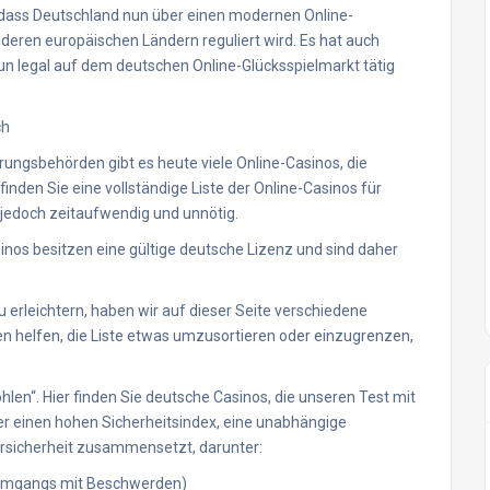
, dass Deutschland nun über einen modernen Online-
nderen europäischen Ländern reguliert wird. Es hat auch
n legal auf dem deutschen Online-Glücksspielmarkt tätig
ch
ungsbehörden gibt es heute viele Online-Casinos, die
finden Sie eine vollständige Liste der Online-Casinos für
 jedoch zeitaufwendig und unnötig.
sinos besitzen eine gültige deutsche Lizenz und sind daher
erleichtern, haben wir auf dieser Seite verschiedene
hnen helfen, die Liste etwas umzusortieren oder einzugrenzen,
en“. Hier finden Sie deutsche Casinos, die unseren Test mit
r einen hohen Sicherheitsindex, eine unabhängige
lersicherheit zusammensetzt, darunter:
s Umgangs mit Beschwerden)