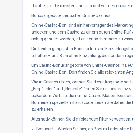
darüber als die meisten anderen und werden quasi zu
Bonusangebote deutscher Online-Casinos
Online-Casino-Boni sind ein hervorragendes Marketingi
anlocken und dem Casino zu einem guten Online-Ruf ve
richtig genutzt werden, ist es dennoch ratsam zu wiss
Die beiden gängigsten Bonusarten sind Einzahlungsboni
erhalten – und Boni ohne Einzahlung, die nur dem regi
Um Casino-Bonusangebote von Online-Casinos in Deuts
Online-Casino-Boni. Dort finden Sie alle relevanten A
Wie in Casinos üblich, können Sie diese Angebote sortie
„Empfohlen“ und „Neueste“ finden Sie die besten bzw. 
außerdem Vorteile, die nur für Casino Master-Besucher
Boni einen speziellen Bonuscode. Lesen Sie daher d
zu erhalten.
Alternativ können Sie die folgenden Filter verwenden,
Bonusart – Wählen Sie hier, ob Boni mit oder ohne 