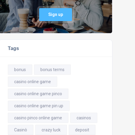
Sign up
Tags
bonus
bonus terms
casino online game
casino online game pinco
casino online game pin up
casino pinco online game
casinos
Casinò
crazy luck
deposit