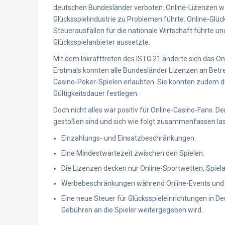
deutschen Bundesländer verboten. Online-Lizenzen war
Glücksspielindustrie zu Problemen führte. Online-Glück
Steuerausfällen für die nationale Wirtschaft führte u
Glücksspielanbieter aussetzte.
Mit dem Inkrafttreten des ISTG 21 änderte sich das On
Erstmals konnten alle Bundesländer Lizenzen an Betre
Casino-Poker-Spielen erlaubten. Sie konnten zudem d
Gültigkeitsdauer festlegen.
Doch nicht alles war positiv für Online-Casino-Fans. D
gestoßen sind und sich wie folgt zusammenfassen la
Einzahlungs- und Einsatzbeschränkungen.
Eine Mindestwartezeit zwischen den Spielen.
Die Lizenzen decken nur Online-Sportwetten, Spie
Werbebeschränkungen während Online-Events und z
Eine neue Steuer für Glücksspieleinrichtungen in Deu
Gebühren an die Spieler weitergegeben wird.