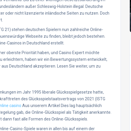
undesländern außer Schleswig-Holstein illegal. Deutsche
r oder nicht lizenzierte inländische Seiten zu nutzen. Doch
t.
TG 21) stehen deutschen Spielern nun zahlreiche Online-
auenswürdige Webseite zu finden, bleibt jedoch bestehen.
ne-Casinos in Deutschland erstellt.
cher oberste Priorität haben, und Casino Expert möchte
zu erleichtern, haben wir ein Bewertungssystem entwickelt,
er aus Deutschland akzeptieren. Lesen Sie weiter, um zu
ungen im Jahr 1995 liberale Glücksspielgesetze hatte,
krafttreten des Glücksspielstaatsvertrags von 2021 (ISTG
nline casino
Aus unserem Artikel Dies lag hauptsächlich
gelung gab, die Online-Glücksspiel als Tätigkeit anerkannte.
 dann fast alle Formen des Online-Glücksspiels.
ine-Casino-Spiele waren in allen bis auf einem der