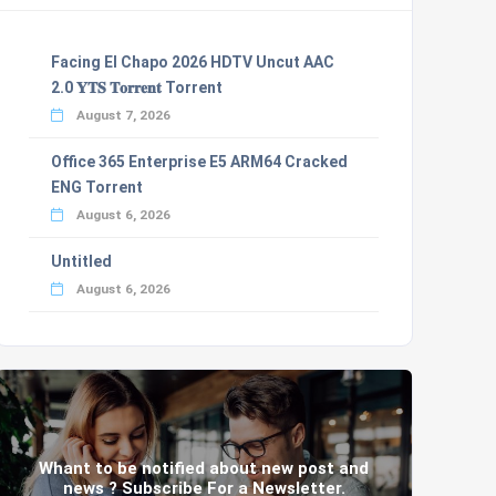
Facing El Chapo 2026 HDTV Uncut AAC
2.0 𝐘𝐓𝐒 𝐓𝐨𝐫𝐫𝐞𝐧𝐭 Torrent
August 7, 2026
Office 365 Enterprise E5 ARM64 Cracked
ENG Torrent
August 6, 2026
Untitled
August 6, 2026
Whant to be notified about new post and
news ? Subscribe For a Newsletter.