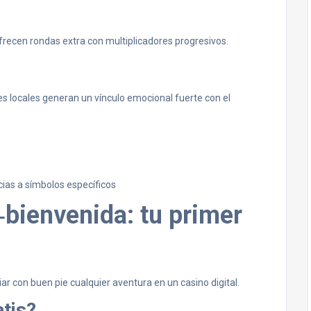
frecen rondas extra con multiplicadores progresivos.
s locales generan un vínculo emocional fuerte con el
cias a símbolos específicos
o‑bienvenida: tu primer
r con buen pie cualquier aventura en un casino digital.
tis?