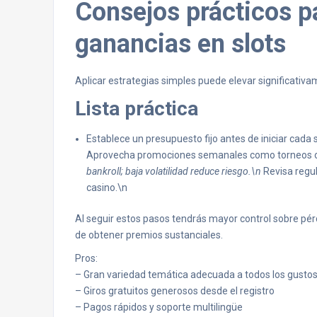
Consejos prácticos p
ganancias en slots
Aplicar estrategias simples puede elevar significativam
Lista práctica
Establece un presupuesto fijo antes de iniciar cada 
Aprovecha promociones semanales como torneos o 
bankroll; baja volatilidad reduce riesgo.\n
Revisa regul
casino.\n
Al seguir estos pasos tendrás mayor control sobre pé
de obtener premios sustanciales.
Pros:
– Gran variedad temática adecuada a todos los gusto
– Giros gratuitos generosos desde el registro
– Pagos rápidos y soporte multilingüe