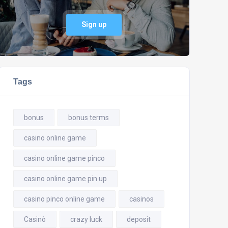
Sign up
Tags
bonus
bonus terms
casino online game
casino online game pinco
casino online game pin up
casino pinco online game
casinos
Casinò
crazy luck
deposit