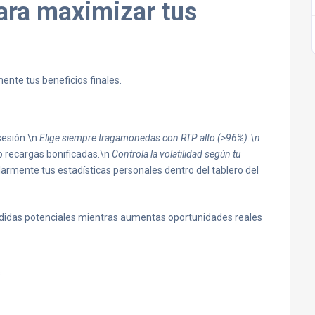
ara maximizar tus
ente tus beneficios finales.
sesión.\n
Elige siempre tragamonedas con RTP alto (>96%).\n
recargas bonificadas.\n
Controla la volatilidad según tu
armente tus estadísticas personales dentro del tablero del
rdidas potenciales mientras aumentas oportunidades reales
s