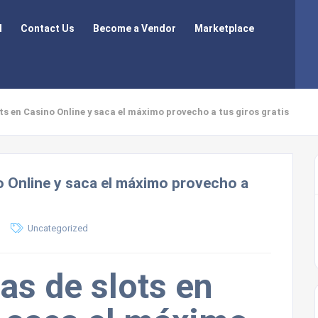
l
Contact Us
Become a Vendor
Marketplace
ts en Casino Online y saca el máximo provecho a tus giros gratis
o Online y saca el máximo provecho a
Uncategorized
as de slots en