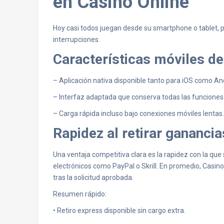
en Casino Online
Hoy casi todos juegan desde su smartphone o tablet, p
interrupciones.
Características móviles d
– Aplicación nativa disponible tanto para iOS como An
– Interfaz adaptada que conserva todas las funciones d
– Carga rápida incluso bajo conexiones móviles lentas.
Rapidez al retirar ganancia
Una ventaja competitiva clara es la rapidez con la qu
electrónicos como PayPal o Skrill. En promedio, Casin
tras la solicitud aprobada.
Resumen rápido:
• Retiro express disponible sin cargo extra.