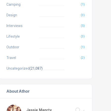
Camping
(1)
Design
(3)
Interviews
(5)
Lifestyle
(3)
Outdoor
(1)
Travel
(2)
Uncategorized
(21,087)
About Athor
Jessie Manrty