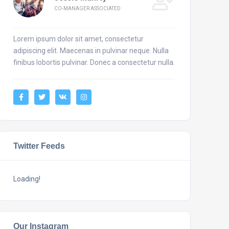
CO-MANAGER ASSOCIATED
Lorem ipsum dolor sit amet, consectetur
adipiscing elit. Maecenas in pulvinar neque. Nulla
finibus lobortis pulvinar. Donec a consectetur nulla.
Twitter Feeds
Loading!
Our Instagram