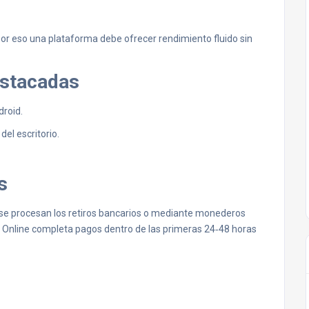
or eso una plataforma debe ofrecer rendimiento fluido sin
estacadas
droid.
el escritorio.
s
e se procesan los retiros bancarios o mediante monederos
o Online completa pagos dentro de las primeras 24‑48 horas