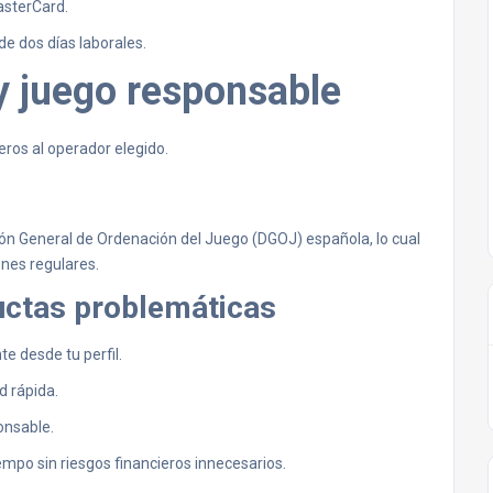
asterCard.
e dos días laborales.
 y juego responsable
eros al operador elegido.
cción General de Ordenación del Juego (DGOJ) española, lo cual
nes regulares.
uctas problemáticas
e desde tu perfil.
d rápida.
onsable.
mpo sin riesgos financieros innecesarios.