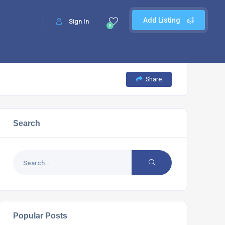
Add Listing
Sign In
0
Share
Search
Popular Posts