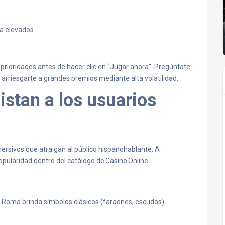
a elevados
 prioridades antes de hacer clic en “Jugar ahora”. Pregúntate
 arriesgarte a grandes premios mediante alta volatilidad.
stan a los usuarios
rsivos que atraigan al público hispanohablante. A
pularidad dentro del catálogo de Casino Online.
 o Roma brinda símbolos clásicos (faraones, escudos)