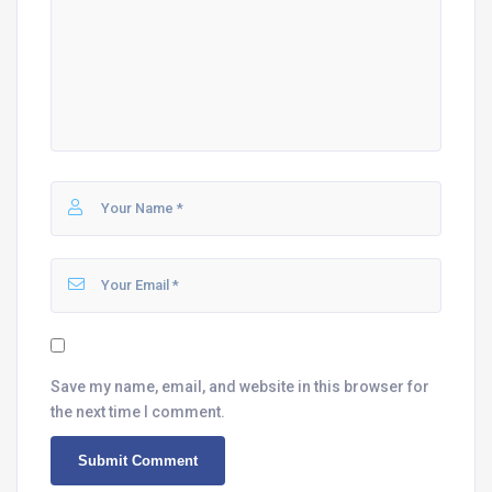
Save my name, email, and website in this browser for
the next time I comment.