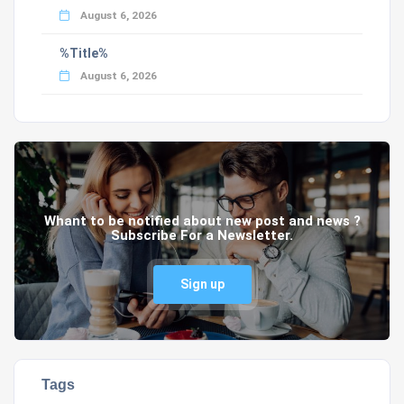
August 6, 2026
%Title%
August 6, 2026
Whant to be notified about new post and news ?
Subscribe For a Newsletter.
Sign up
Tags