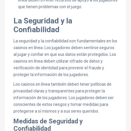
que tienen problemas con el juego.
La Seguridad y la
Confiabilidad
La seguridad y la confiabilidad son fundamentales en los
casinos en línea. Los jugadores deben sentirse seguros
al jugar y confiar en que sus datos están protegidos. Los
casinos en línea deben utilizar cifrado de datos y
verificación de identidad para prevenir el fraude y
proteger la información de los jugadores.
Los casinos en línea también deben tener políticas de
privacidad claras y transparentes para proteger la
información de los jugadores. Los jugadores deben ser
conscientes de estos riesgos y tomar medidas para
protegerse a sí mismos y a sus seres queridos.
Medidas de Seguridad y
Confiabilidad