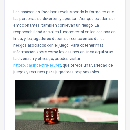
Los casinos en línea han revolucionado la forma en que
las personas se divierten y apostan. Aunque pueden ser
emocionantes, también conllevan un riesgo. La
responsabilidad social es fundamental en los casinos en
línea, y los jugadores deben ser conscientes de los
riesgos asociados con el juego. Para obtener más
información sobre cómo los casinos en línea equilibran
la diversión y el riesgo, puedes visitar
https://casinoextra-es.net
, que ofrece una variedad de
juegos y recursos para jugadores responsables.