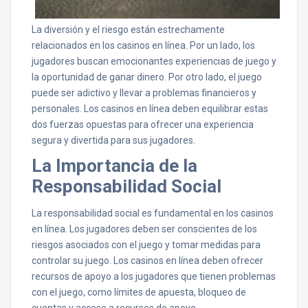
La diversión y el riesgo están estrechamente
relacionados en los casinos en línea. Por un lado, los
jugadores buscan emocionantes experiencias de juego y
la oportunidad de ganar dinero. Por otro lado, el juego
puede ser adictivo y llevar a problemas financieros y
personales. Los casinos en línea deben equilibrar estas
dos fuerzas opuestas para ofrecer una experiencia
segura y divertida para sus jugadores.
La Importancia de la
Responsabilidad Social
La responsabilidad social es fundamental en los casinos
en línea. Los jugadores deben ser conscientes de los
riesgos asociados con el juego y tomar medidas para
controlar su juego. Los casinos en línea deben ofrecer
recursos de apoyo a los jugadores que tienen problemas
con el juego, como límites de apuesta, bloqueo de
cuentas y acceso a recursos de apoyo.