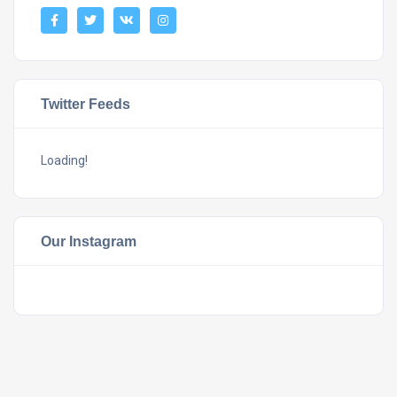
Twitter Feeds
Loading!
Our Instagram