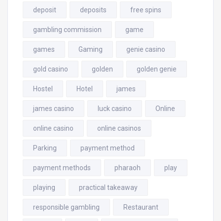
deposit
deposits
free spins
gambling commission
game
games
Gaming
genie casino
gold casino
golden
golden genie
Hostel
Hotel
james
james casino
luck casino
Online
online casino
online casinos
Parking
payment method
payment methods
pharaoh
play
playing
practical takeaway
responsible gambling
Restaurant