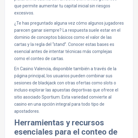
que permite aumentar tu capital inicial sin riesgos
excesivos.
¿Te has preguntado alguna vez cómo algunos jugadores
parecen ganar siempre? La respuesta suele estar en el
dominio de conceptos básicos como el valor de las
cartas y la regla del “stand”. Conocer estas bases es
esencial antes de intentar técnicas más complejas
como el conteo de cartas.
En Casino Valencia, disponible también a través de la
página principal, los usuarios pueden combinar sus
sesiones de blackjack con otras ofertas como slots o
incluso explorar las apuestas deportivas que ofrece el
sitio asociado Sportium. Esta variedad convierte al
casino en una opción integral para todo tipo de
apostadores.
Herramientas y recursos
esenciales para el conteo de