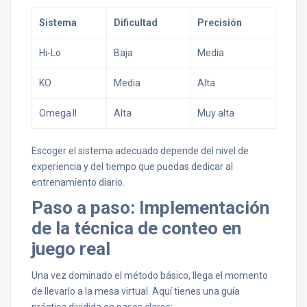
Sistema
Dificultad
Precisión
Hi‑Lo
Baja
Media
KO
Media
Alta
Omega II
Alta
Muy alta
Escoger el sistema adecuado depende del nivel de
experiencia y del tiempo que puedas dedicar al
entrenamiento diario.
Paso a paso: Implementación
de la técnica de conteo en
juego real
Una vez dominado el método básico, llega el momento
de llevarlo a la mesa virtual. Aquí tienes una guía