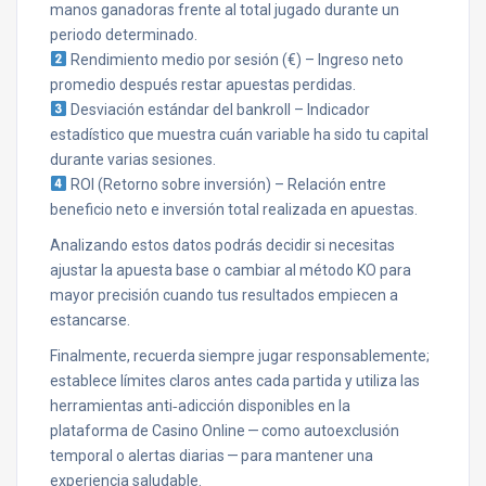
manos ganadoras frente al total jugado durante un
periodo determinado.
Rendimiento medio por sesión (€) – Ingreso neto
promedio después restar apuestas perdidas.
Desviación estándar del bankroll – Indicador
estadístico que muestra cuán variable ha sido tu capital
durante varias sesiones.
ROI (Retorno sobre inversión) – Relación entre
beneficio neto e inversión total realizada en apuestas.
Analizando estos datos podrás decidir si necesitas
ajustar la apuesta base o cambiar al método KO para
mayor precisión cuando tus resultados empiecen a
estancarse.
Finalmente, recuerda siempre jugar responsablemente;
establece límites claros antes cada partida y utiliza las
herramientas anti‑adicción disponibles en la
plataforma de Casino Online — como autoexclusión
temporal o alertas diarias — para mantener una
experiencia saludable.