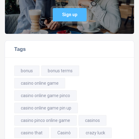
Sign up
Tags
bonus
bonus terms
casino online game
casino online game pinco
casino online game pin up
casino pinco online game
casinos
casino that
Casinò
crazy luck