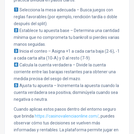
práctica dividida en pasos claros:
Selecciona la mesa adecuada – Busca juegos con
reglas favorables (por ejemplo, rendición tardía o doble
después del split).
Establece tu apuesta base – Determina una cantidad
mínima que no comprometa tu bankroll si pierdes varias
manos seguidas.
Inicia el conteo – Asigna +1 a cada carta baja (2‑6), -1
a cada carta alta (10‑A) y 0 al resto (7‑9).
Calcula la cuenta verdadera – Divide la cuenta
corriente entre las barajas restantes para obtener una
medida precisa del sesgo del mazo.
Ajusta tu apuesta – Incrementa la apuesta cuando la
cuenta verdadera sea positiva; disminúyela cuando sea
negativa o neutra.
Cuando aplicas estos pasos dentro del entorno seguro
que brinda
https://casinovalenciaonline.com/
, puedes
observar cómo tus decisiones se vuelven más
informadas y rentables. La plataforma permite jugar en