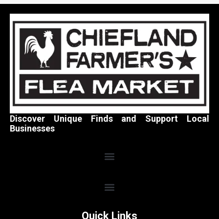
Discover Unique Finds and Support Local
Businesses
Quick Links