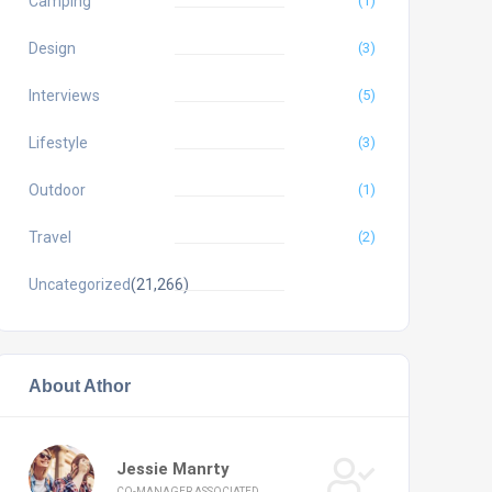
Camping
(1)
Design
(3)
Interviews
(5)
Lifestyle
(3)
Outdoor
(1)
Travel
(2)
Uncategorized
(21,266)
About Athor
Jessie Manrty
CO-MANAGER ASSOCIATED