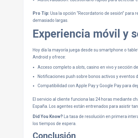
Pro Tip:
Usa la opción “Recordatorio de sesión” para re
demasiado largas.
Experiencia móvil y s
Hoy día la mayoría juega desde su smartphone o tablet.
Android y ofrece:
Acceso completo a
slots
, casino en vivo y sección d
Notificaciones push sobre bonos activos y eventos 
Compatibilidad con Apple Pay y Google Pay para de
El servicio al cliente funciona las 24 horas mediante ch
España. Los agentes están entrenados para asistir tan
Did You Know?
La tasa de resolución en primera intera
los tiempos de espera.
Conclusión