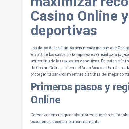
maximizar rec
Casino Online 
deportivas
Los datos de los últimos seis meses indican que Casin
el 96 % de los casos. Esta rapidez es crucial para ju
adrenalina de las apuestas deportivas. En este artíc
de Casino Online, obtener el
bono bienvenida
más renta
proteger tu bankroll mientras disfrutas del mejor cont
Primeros pasos y regi
Online
Comenzar en cualquier plataforma puede resultar abru
experiencia desde el primer momento.