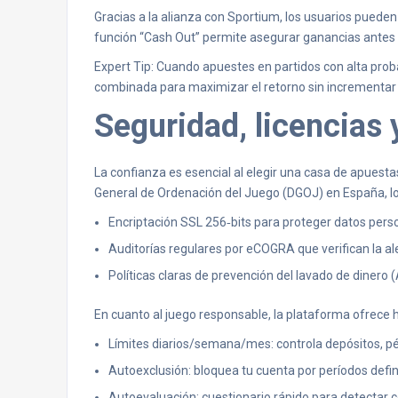
Gracias a la alianza con Sportium, los usuarios pueden ap
función “Cash Out” permite asegurar ganancias antes 
Expert Tip: Cuando apuestes en partidos con alta pro
combinada para maximizar el retorno sin incrementar 
Seguridad, licencias
La confianza es esencial al elegir una casa de apuestas
General de Ordenación del Juego (DGOJ) en España, lo
Encriptación SSL 256‑bits para proteger datos perso
Auditorías regulares por eCOGRA que verifican la al
Políticas claras de prevención del lavado de dinero 
En cuanto al juego responsable, la plataforma ofrece
Límites diarios/semana/mes: controla depósitos, pé
Autoexclusión: bloquea tu cuenta por períodos defin
Autoevaluación: cuestionario rápido para detectar 