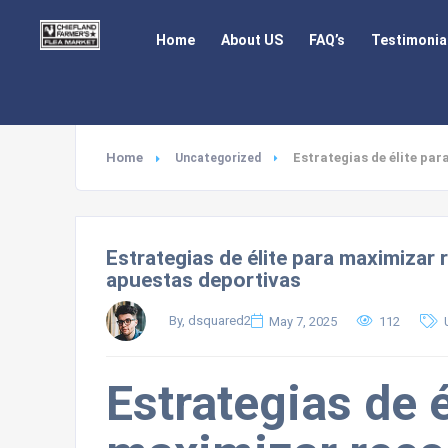
Home
About US
FAQ’s
Testimonia
Home
Estrategias de élite pa
Uncategorized
Estrategias de élite para maximizar
apuestas deportivas
By, dsquared2
May 7, 2025
112
Estrategias de é