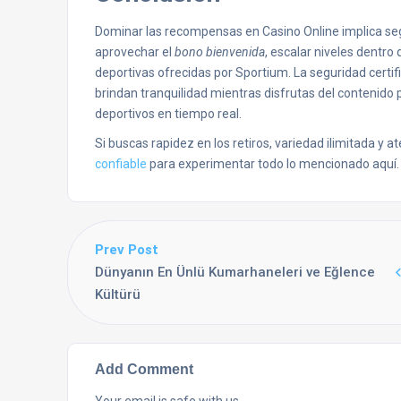
Dominar las recompensas en Casino Online implica segu
aprovechar el
bono bienvenida
, escalar niveles dentr
deportivas ofrecidas por Sportium. La seguridad certi
brindan tranquilidad mientras disfrutas del contenido
deportivos en tiempo real.
Si buscas rapidez en los retiros, variedad ilimitada y 
confiable
para experimentar todo lo mencionado aquí. 
Prev Post
Dünyanın En Ünlü Kumarhaneleri ve Eğlence
Kültürü
Add Comment