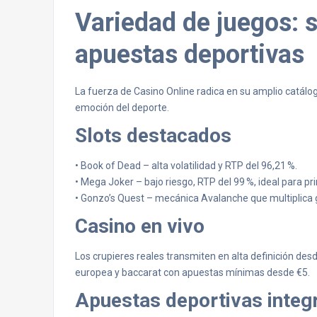
Variedad de juegos: s
apuestas deportivas
La fuerza de Casino Online radica en su amplio catálo
emoción del deporte.
Slots destacados
• Book of Dead – alta volatilidad y RTP del 96,21 %.
• Mega Joker – bajo riesgo, RTP del 99 %, ideal para pri
• Gonzo’s Quest – mecánica Avalanche que multiplica 
Casino en vivo
Los crupieres reales transmiten en alta definición des
europea y baccarat con apuestas mínimas desde €5.
Apuestas deportivas integ