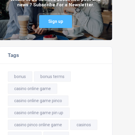
news ? Subscribe For a Newsletter.
Sign up
Tags
bonus
bonus terms
casino online game
casino online game pinco
casino online game pin up
casino pinco online game
casinos