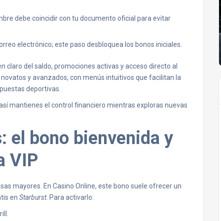
bre debe coincidir con tu documento oficial para evitar
orreo electrónico; este paso desbloquea los bonos iniciales.
 claro del saldo, promociones activas y acceso directo al
novatos y avanzados, con menús intuitivos que facilitan la
 apuestas deportivas.
 así mantienes el control financiero mientras exploras nuevas
 el bono bienvenida y
a VIP
sas mayores. En Casino Online, este bono suele ofrecer un
atis en
Starburst
. Para activarlo:
ll.