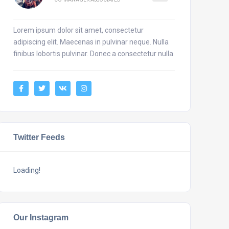
Lorem ipsum dolor sit amet, consectetur
adipiscing elit. Maecenas in pulvinar neque. Nulla
finibus lobortis pulvinar. Donec a consectetur nulla.
Twitter Feeds
Loading!
Our Instagram