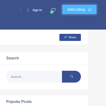
Add Listing
Sign In
0
Share
Search
Popular Posts