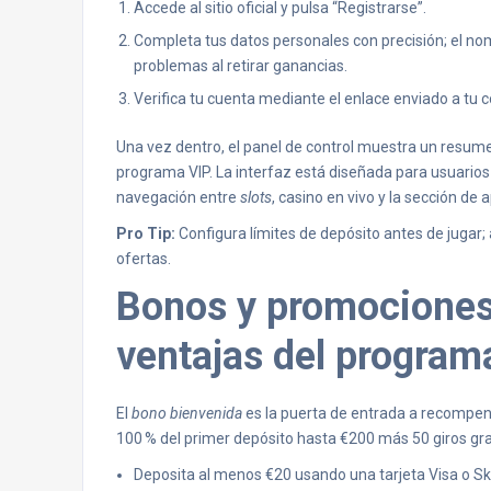
Accede al sitio oficial y pulsa “Registrarse”.
Completa tus datos personales con precisión; el nom
problemas al retirar ganancias.
Verifica tu cuenta mediante el enlace enviado a tu c
Una vez dentro, el panel de control muestra un resumen
programa VIP. La interfaz está diseñada para usuarios 
navegación entre
slots
, casino en vivo y la sección de
Pro Tip:
Configura límites de depósito antes de jugar;
ofertas.
Bonos y promociones:
ventajas del program
El
bono bienvenida
es la puerta de entrada a recompen
100 % del primer depósito hasta €200 más 50 giros gr
Deposita al menos €20 usando una tarjeta Visa o Skri