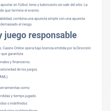
ostar en fútbol, tenis y baloncesto sin salir del sitio. La
de que termine el evento.
babilidad, combina una apuesta simple con una apuesta
demasiado el riesgo.
 y juego responsable
. Casino Online opera bajo licencia emitida por la Dirección
 que garantiza:
nales y financieros.
eatoriedad de los juegos.
(AML).
 herramientas como:
rdidas y tiempo jugado.
idos o indefinidos.
conductas problemáticas.