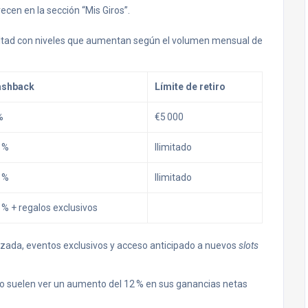
ecen en la sección “Mis Giros”.
ealtad con niveles que aumentan según el volumen mensual de
ashback
Límite de retiro
%
€5 000
 %
Ilimitado
 %
Ilimitado
 % + regalos exclusivos
izada, eventos exclusivos y acceso anticipado a nuevos
slots
ro suelen ver un aumento del 12 % en sus ganancias netas