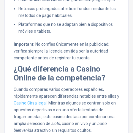
Retrasos prolongados al retirar fondos mediante los
métodos de pago habituales.
Plataformas que no se adaptan bien a dispositivos
móviles o tablets.
Important:
No confíes únicamente en la publicidad;
verifica siempre la licencia emitida por la autoridad
competente antes de registrar tu cuenta.
¿Qué diferencia a Casino
Online de la competencia?
Cuando comparas varios operadores españoles,
rápidamente aparecen diferencias notables entre ellos y
Casino Cirsa legal
. Mientras algunos se centran solo en
apuestas deportivas o en una oferta limitada de
tragamonedas, este casino destaca por combinar una
amplia selección de
slots
, casino en vivo y un
bono
bienvenida
atractivo sin requisitos ocultos.