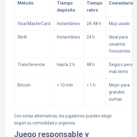
Método
Tiempo
Tiempo
Comentario
depósito
retiro
Visa/MasterCard
Instantáneo
24‑48 h
Muy usado
Skrill
Instantáneo
24 h
Ideal para
usuarios
frecuentes
Transferencia
Hasta 2 h
48 h
Seguro pero
más lento
Bitcoin
< 10 min
< 1 h
Mejor para
grandes
sumas
Con estas alternativas, los jugadores pueden elegir
según su comodidad y urgencia.
Juego responsable y