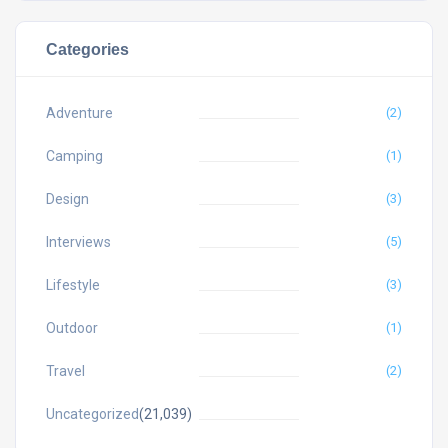
Categories
Adventure
(2)
Camping
(1)
Design
(3)
Interviews
(5)
Lifestyle
(3)
Outdoor
(1)
Travel
(2)
Uncategorized
(21,039)