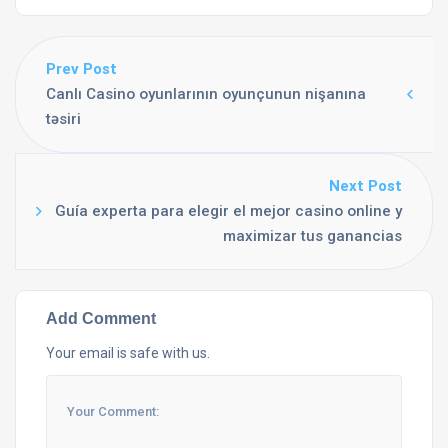
Prev Post
Canlı Casino oyunlarının oyunçunun nişanına
təsiri
Next Post
Guía experta para elegir el mejor casino online y
maximizar tus ganancias
Add Comment
Your email is safe with us.