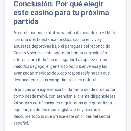
Conclusión: Por qué elegir
este casino para tu próxima
partida
Al combinar una plataforma robusta basada en HTML5
con una oferta extensa de
slots
, casino en vivo y
apuestas deportivas bajo el paraguas del reconocido
Casino Valencia, este operador brinda una solución
integral para todo tipo de jugador. La rapidez en los
métodos de pago
, el generoso
bono bienvenida
y las
avanzadas medidas de
juego responsable
hacen que
destacar entre sus competidores sea natural.
Si buscas una experiencia fluida tanto desde ordenador
como desde móvil, con atención al cliente disponible las
24 horas y certificaciones regulatorias que garantizan
equidad, no dudes más: regístrate hoy mismo y
descubre todo lo que ofrece este sitio líder del sector
español.​