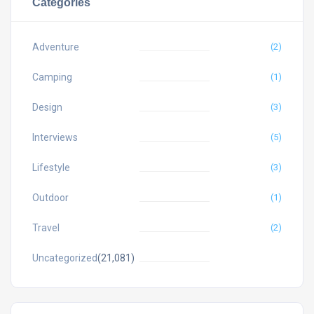
Categories
Adventure
(2)
Camping
(1)
Design
(3)
Interviews
(5)
Lifestyle
(3)
Outdoor
(1)
Travel
(2)
Uncategorized
(21,081)