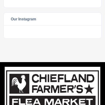
Our Instagram