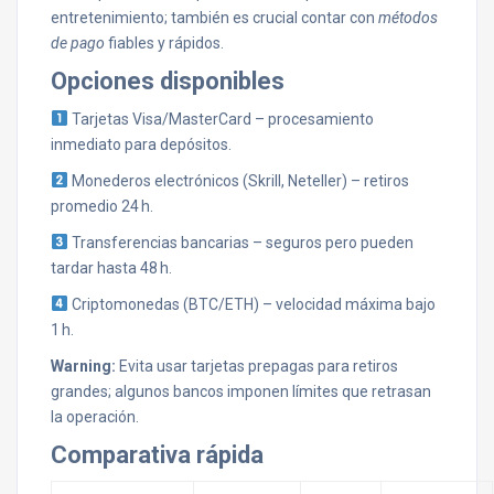
entretenimiento; también es crucial contar con
métodos
de pago
fiables y rápidos.
Opciones disponibles
Tarjetas Visa/MasterCard – procesamiento
inmediato para depósitos.
Monederos electrónicos (Skrill, Neteller) – retiros
promedio 24 h.
Transferencias bancarias – seguros pero pueden
tardar hasta 48 h.
Criptomonedas (BTC/ETH) – velocidad máxima bajo
1 h.
Warning:
Evita usar tarjetas prepagas para retiros
grandes; algunos bancos imponen límites que retrasan
la operación.
Comparativa rápida