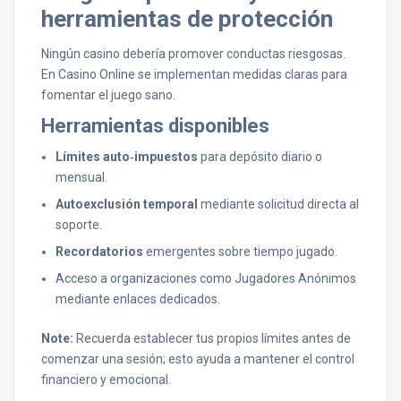
herramientas de protección
Ningún casino debería promover conductas riesgosas.
En Casino Online se implementan medidas claras para
fomentar el juego sano.
Herramientas disponibles
Límites auto‑impuestos
para depósito diario o
mensual.
Autoexclusión temporal
mediante solicitud directa al
soporte.
Recordatorios
emergentes sobre tiempo jugado.
Acceso a organizaciones como Jugadores Anónimos
mediante enlaces dedicados.
Note:
Recuerda establecer tus propios límites antes de
comenzar una sesión; esto ayuda a mantener el control
financiero y emocional.