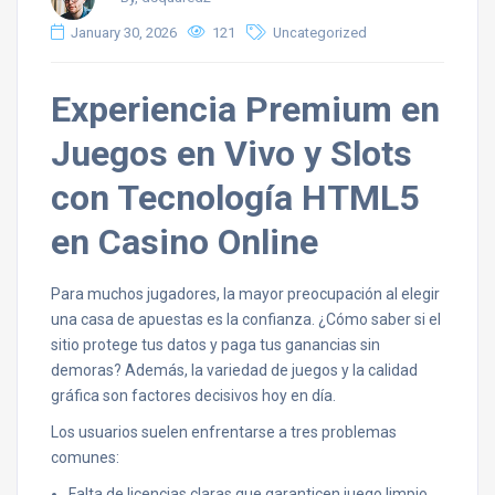
January 30, 2026
121
Uncategorized
Experiencia Premium en
Juegos en Vivo y Slots
con Tecnología HTML5
en Casino Online
Para muchos jugadores, la mayor preocupación al elegir
una casa de apuestas es la confianza. ¿Cómo saber si el
sitio protege tus datos y paga tus ganancias sin
demoras? Además, la variedad de juegos y la calidad
gráfica son factores decisivos hoy en día.
Los usuarios suelen enfrentarse a tres problemas
comunes:
Falta de licencias claras que garanticen juego limpio.