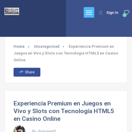
Sign In
0
Home
Experiencia Premium en
Uncategorized
Juegos en Vivo y Slots con Tecnología HTML5 en Casino
Online
Share
Experiencia Premium en Juegos en
Vivo y Slots con Tecnología HTML5
en Casino Online
By, dsquared2