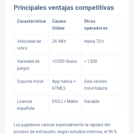
Principales ventajas competitivas
Característica
Casino
Otros
Online
operadores
Velocidad de
24‑48 h
Hasta 72 h
retiro
Variedad de
+3 000 títulos
< 1 500
juegos
Soporte móvil
App nativa +
Solo versión
HTML5
móvil básica
Licencia
DGOJ + Malta
Variable
española
Los jugadores valoran especialmente la rapidez del
proceso de extracción; según estudios internos, el 96 %