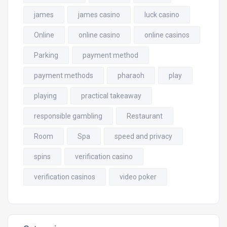
james
james casino
luck casino
Online
online casino
online casinos
Parking
payment method
payment methods
pharaoh
play
playing
practical takeaway
responsible gambling
Restaurant
Room
Spa
speed and privacy
spins
verification casino
verification casinos
video poker