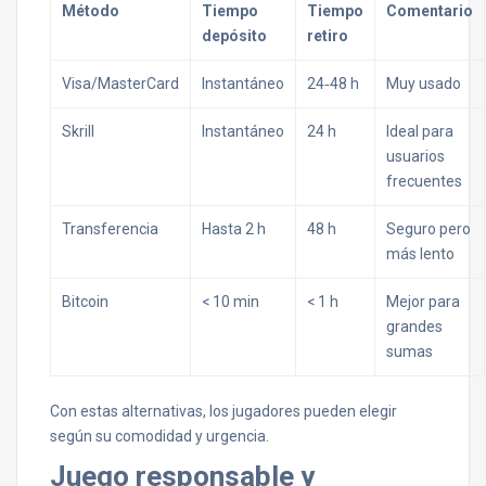
Método
Tiempo
Tiempo
Comentario
depósito
retiro
Visa/MasterCard
Instantáneo
24‑48 h
Muy usado
Skrill
Instantáneo
24 h
Ideal para
usuarios
frecuentes
Transferencia
Hasta 2 h
48 h
Seguro pero
más lento
Bitcoin
< 10 min
< 1 h
Mejor para
grandes
sumas
Con estas alternativas, los jugadores pueden elegir
según su comodidad y urgencia.
Juego responsable y