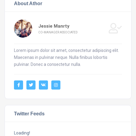
About Athor
Jessie Manrty
CO-MANAGER ASSOCIATED
Lorem ipsum dolor sit amet, consectetur adipiscing elit.
Maecenas in pulvinar neque. Nulla finibus lobortis
pulvinar. Donec a consectetur nulla.
Twitter Feeds
Loading!