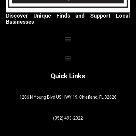
Discover Unique Finds and Support Local
Businesses
Quick Links
1206 N Young Blvd US HWY 19, Chiefland, FL 32626
(352) 493-2022