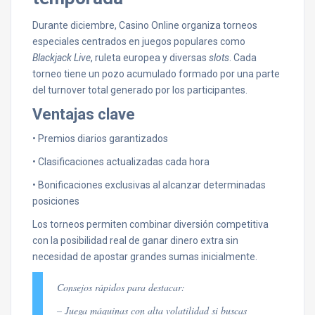
Durante diciembre, Casino Online organiza torneos
especiales centrados en juegos populares como
Blackjack Live
, ruleta europea y diversas
slots
. Cada
torneo tiene un pozo acumulado formado por una parte
del turnover total generado por los participantes.
Ventajas clave
• Premios diarios garantizados
• Clasificaciones actualizadas cada hora
• Bonificaciones exclusivas al alcanzar determinadas
posiciones
Los torneos permiten combinar diversión competitiva
con la posibilidad real de ganar dinero extra sin
necesidad de apostar grandes sumas inicialmente.
Consejos rápidos para destacar:
– Juega máquinas con alta volatilidad si buscas