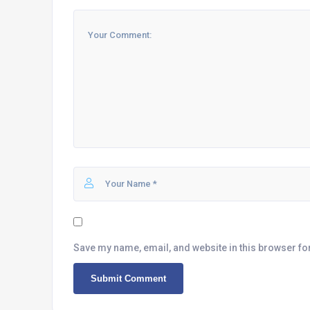
Save my name, email, and website in this browser fo