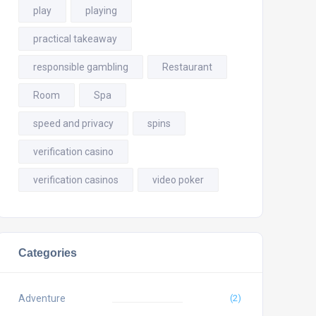
play
playing
practical takeaway
responsible gambling
Restaurant
Room
Spa
speed and privacy
spins
verification casino
verification casinos
video poker
Categories
Adventure
(2)