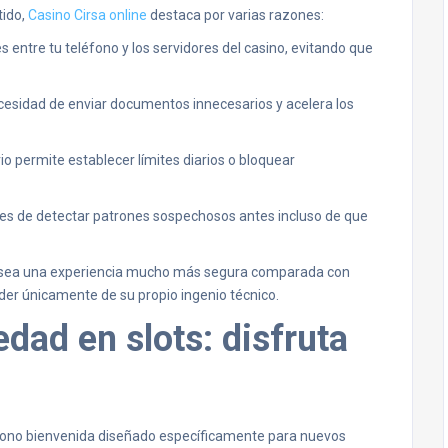
tido,
Casino Cirsa online
destaca por varias razones:
 entre tu teléfono y los servidores del casino, evitando que
cesidad de enviar documentos innecesarios y acelera los
io permite establecer límites diarios o bloquear
ces de detectar patrones sospechosos antes incluso de que
e sea una experiencia mucho más segura comparada con
der únicamente de su propio ingenio técnico.
dad en slots: disfruta
ono bienvenida diseñado específicamente para nuevos