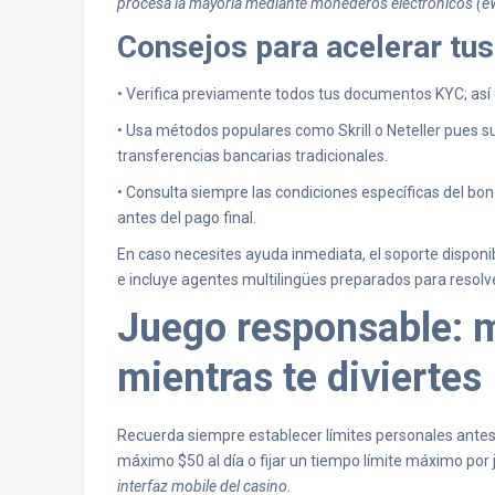
procesa la mayoría mediante monederos electrónicos (e
Consejos para acelerar tus
• Verifica previamente todos tus documentos KYC; así
• Usa métodos populares como Skrill o Neteller pues
transferencias bancarias tradicionales.
• Consulta siempre las condiciones específicas del bono
antes del pago final.
En caso necesites ayuda inmediata, el soporte disponib
e incluye agentes multilingües preparados para resol
Juego responsable: m
mientras te diviertes
Recuerda siempre establecer límites personales antes 
máximo $50 al día o fijar un tiempo límite máximo por 
interfaz mobile del casino.