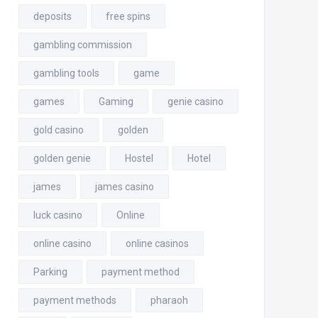
deposits
free spins
gambling commission
gambling tools
game
games
Gaming
genie casino
gold casino
golden
golden genie
Hostel
Hotel
james
james casino
luck casino
Online
online casino
online casinos
Parking
payment method
payment methods
pharaoh