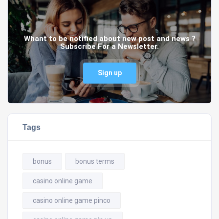
Whant to be notified about new post and news ?
Subscribe For a Newsletter.
Sign up
Tags
bonus
bonus terms
casino online game
casino online game pinco