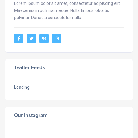
Lorem ipsum dolor sit amet, consectetur adipiscing elit.
Maecenas in pulvinar neque. Nulla finibus lobortis
pulvinar. Donec a consectetur nulla.
Twitter Feeds
Loading!
Our Instagram