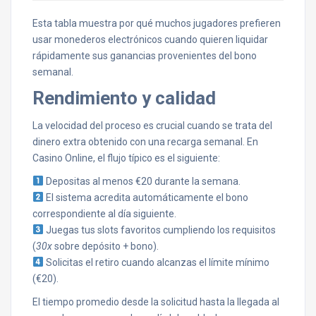
Esta tabla muestra por qué muchos jugadores prefieren
usar monederos electrónicos cuando quieren liquidar
rápidamente sus ganancias provenientes del bono
semanal.
Rendimiento y calidad
La velocidad del proceso es crucial cuando se trata del
dinero extra obtenido con una recarga semanal. En
Casino Online, el flujo típico es el siguiente:
Depositas al menos €20 durante la semana.
El sistema acredita automáticamente el bono
correspondiente al día siguiente.
Juegas tus slots favoritos cumpliendo los requisitos
(
30x
sobre depósito + bono).
Solicitas el retiro cuando alcanzas el límite mínimo
(€20).
El tiempo promedio desde la solicitud hasta la llegada al