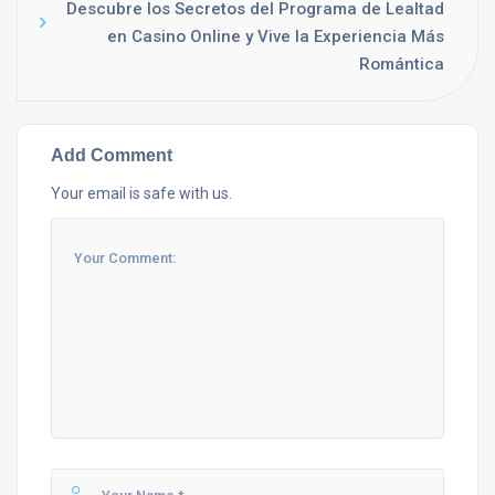
Descubre los Secretos del Programa de Lealtad
en Casino Online y Vive la Experiencia Más
Romántica
Add Comment
Your email is safe with us.