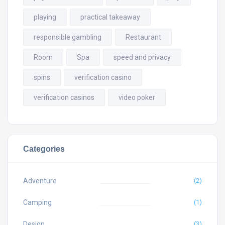
playing
practical takeaway
responsible gambling
Restaurant
Room
Spa
speed and privacy
spins
verification casino
verification casinos
video poker
Categories
Adventure
(2)
Camping
(1)
Design
(3)