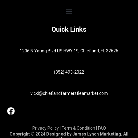
Quick Links
1206 N Young Blvd US HWY 19, Chiefland, FL 32626
(352) 493-2022
vicki@chieflandfarmersfleamarket.com
Privacy Policy | Term & Condition | FAQ
Copyright © 2024 Designed by James Lynch Marketing. All