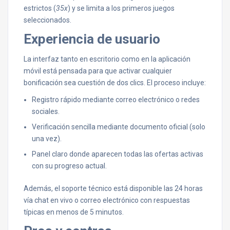
estrictos (
35x
) y se limita a los primeros juegos
seleccionados.
Experiencia de usuario
La interfaz tanto en escritorio como en la aplicación
móvil está pensada para que activar cualquier
bonificación sea cuestión de dos clics. El proceso incluye:
Registro rápido mediante correo electrónico o redes
sociales.
Verificación sencilla mediante documento oficial (solo
una vez).
Panel claro donde aparecen todas las ofertas activas
con su progreso actual.
Además, el soporte técnico está disponible las 24 horas
vía chat en vivo o correo electrónico con respuestas
típicas en menos de 5 minutos.