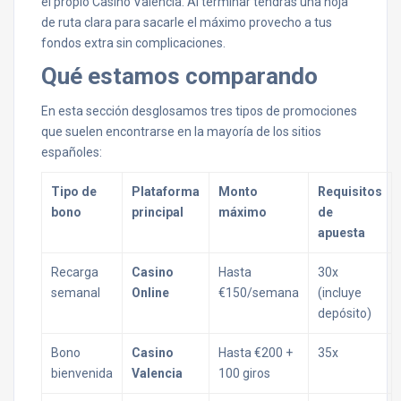
el propio Casino Valencia. Al terminar tendrás una hoja
de ruta clara para sacarle el máximo provecho a tus
fondos extra sin complicaciones.
Qué estamos comparando
En esta sección desglosamos tres tipos de promociones
que suelen encontrarse en la mayoría de los sitios
españoles:
Tipo de
Plataforma
Monto
Requisitos
bono
principal
máximo
de
apuesta
Recarga
Casino
Hasta
30x
semanal
Online
€150/semana
(incluye
depósito)
Bono
Casino
Hasta €200 +
35x
bienvenida
Valencia
100 giros