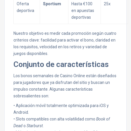
Oferta
Sportium
Hasta €100
25x
deportiva
en apuestas
deportivas
Nuestro objetivo es medir cada promoción según cuatro
criterios clave: facilidad para activar el bono, claridad en
los requisitos, velocidad en los retiros y variedad de
juegos disponibles.
Conjunto de características
Los bonos semanales de Casino Online están diseñados
para jugadores que ya disfrutan del sitio y buscan un
impulso constante. Algunas características
sobresalientes son:
• Aplicación móvil totalmente optimizada para iOS y
Android.
• Slots compatibles con alta volatilidad como
Book of
Dead
o
Starburst
.