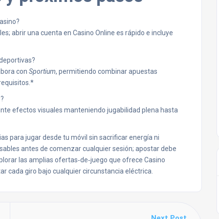
casino?
es; abrir una cuenta en Casino Online es rápido e incluye
deportivas?
labora con
Sportium
, permitiendo combinar apuestas
equisitos.*
o?
ente efectos visuales manteniendo jugabilidad plena hasta
s para jugar desde tu móvil sin sacrificar energía ni
nsables antes de comenzar cualquier sesión; apostar debe
xplorar las amplias ofertas‑de‑juego que ofrece Casino
tar cada giro bajo cualquier circunstancia eléctrica.
Next Post