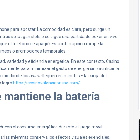
hone para apostar. La comodidad es clara, pero surge un
ras se juegan slots o se sigue una partida de póker en vivo.
ue el teléfono se apagó? Esta interrupción rompe la
torneos o promociones temporales.
d, variedad y eficiencia energética. En este contexto, Casino
camente para minimizar el gasto de energía sin sacrificar la
 sitio donde los
retiros
lleguen en minutos y la carga del
o logra
https://casinovalenciaonline.com/
.
mantiene la batería
ducen el consumo energético durante el juego móvil:
rias mientras conserva los efectos visuales esenciales.