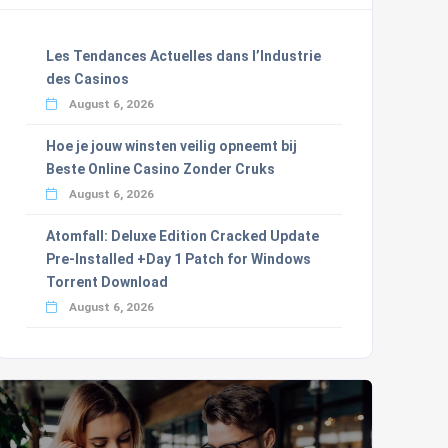
Les Tendances Actuelles dans l’Industrie
des Casinos
August 6, 2026
Hoe je jouw winsten veilig opneemt bij
Beste Online Casino Zonder Cruks
August 6, 2026
Atomfall: Deluxe Edition Cracked Update
Pre-Installed +Day 1 Patch for Windows
Torrent Download
August 6, 2026