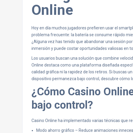
Online
Hoy en día muchos jugadores prefieren usar el smartp
problema frecuente: la batería se consume rápido mient
¿Alguna vez has tenido que abandonar una sesión porq
inmersión y puede costar oportunidades valiosas en 
Los usuarios buscan una solución que combine velocida
Online destaca como una plataforma diseñada específi
calidad gráfica ni la rapidez de los retiros. Si buscas un
dispositivo permanezca bajo control, descubre cómo l
¿Cómo Casino Online 
bajo control?
Casino Online ha implementado varias técnicas que re
Modo ahorro gráfico – Reduce animaciones innecesa