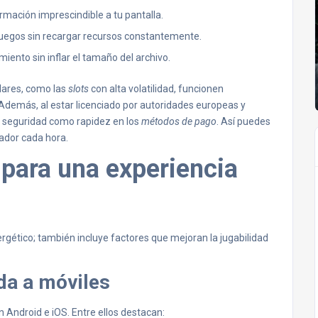
rmación imprescindible a tu pantalla.
uegos sin recargar recursos constantemente.
iento sin inflar el tamaño del archivo.
lares, como las
slots
con alta volatilidad, funcionen
demás, al estar licenciado por autoridades europeas y
o seguridad como rapidez en los
métodos de pago
. Así puedes
gador cada hora.
 para una experiencia
gético; también incluye factores que mejoran la jugabilidad
da a móviles
n Android e iOS. Entre ellos destacan: