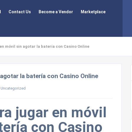
l
Contact Us
Become a Vendor
Marketplace
en móvil sin agotar la batería con Casino Online
 agotar la batería con Casino Online
Uncategorized
ra jugar en móvil
atería con Casino