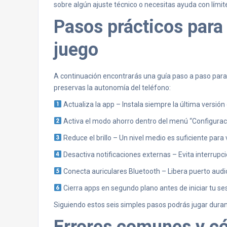
sobre algún ajuste técnico o necesitas ayuda con límit
Pasos prácticos para 
juego
A continuación encontrarás una guía paso a paso para
preservas la autonomía del teléfono:
Actualiza la app – Instala siempre la última versió
Activa el modo ahorro dentro del menú “Configurac
Reduce el brillo – Un nivel medio es suficiente para 
Desactiva notificaciones externas – Evita interrupc
Conecta auriculares Bluetooth – Libera puerto audio 
Cierra apps en segundo plano antes de iniciar tu se
Siguiendo estos seis simples pasos podrás jugar durante