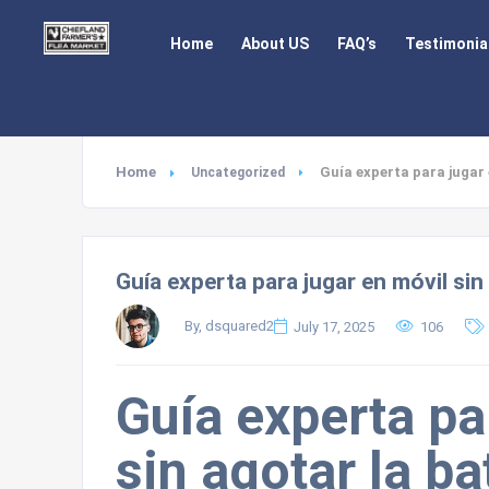
Home
About US
FAQ’s
Testimonia
Home
Guía experta para jugar 
Uncategorized
Guía experta para jugar en móvil sin
By, dsquared2
July 17, 2025
106
Guía experta pa
sin agotar la b