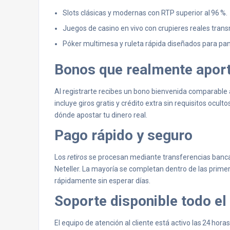
Slots clásicas y modernas con RTP superior al 96 %.
Juegos de casino en vivo con crupieres reales transm
Póker multimesa y ruleta rápida diseñados para pant
Bonos que realmente aport
Al registrarte recibes un bono bienvenida comparabl
incluye giros gratis y crédito extra sin requisitos ocul
dónde apostar tu dinero real.
Pago rápido y seguro
Los
retiros
se procesan mediante transferencias bancar
Neteller. La mayoría se completan dentro de las primer
rápidamente sin esperar días.
Soporte disponible todo el
El equipo de atención al cliente está activo las 24 hora