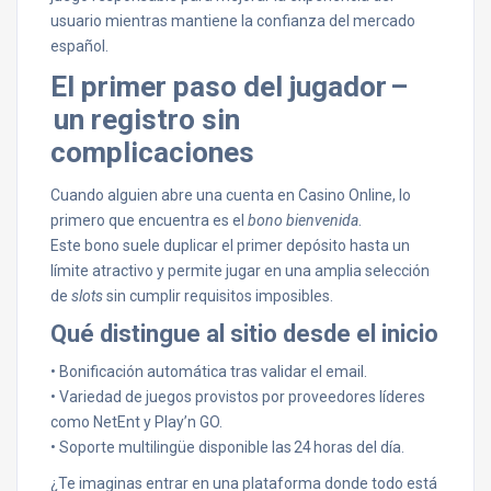
usuario mientras mantiene la confianza del mercado
español.
El primer paso del jugador –
un registro sin
complicaciones
Cuando alguien abre una cuenta en Casino Online, lo
primero que encuentra es el
bono bienvenida
.
Este bono suele duplicar el primer depósito hasta un
límite atractivo y permite jugar en una amplia selección
de
slots
sin cumplir requisitos imposibles.
Qué distingue al sitio desde el inicio
• Bonificación automática tras validar el email.
• Variedad de juegos provistos por proveedores líderes
como NetEnt y Play’n GO.
• Soporte multilingüe disponible las 24 horas del día.
¿Te imaginas entrar en una plataforma donde todo está