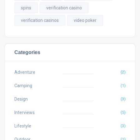
spins
verification casino
verification casinos
video poker
Categories
Adventure
(2)
Camping
(1)
Design
(3)
Interviews
(5)
Lifestyle
(3)
Outdoor
(1)