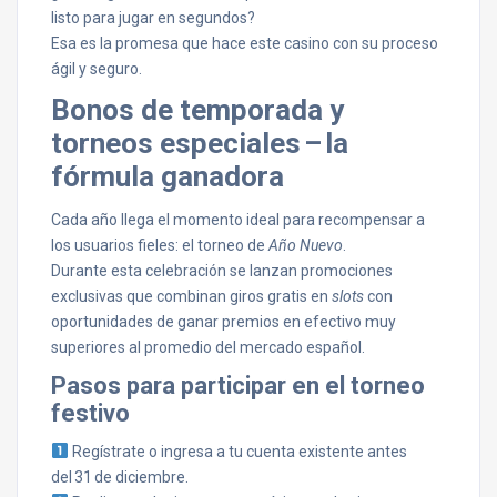
listo para jugar en segundos?
Esa es la promesa que hace este casino con su proceso
ágil y seguro.
Bonos de temporada y
torneos especiales – la
fórmula ganadora
Cada año llega el momento ideal para recompensar a
los usuarios fieles: el torneo de
Año Nuevo
.
Durante esta celebración se lanzan promociones
exclusivas que combinan giros gratis en
slots
con
oportunidades de ganar premios en efectivo muy
superiores al promedio del mercado español.​
Pasos para participar en el torneo
festivo
Regístrate o ingresa a tu cuenta existente antes
del 31 de diciembre.