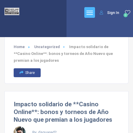
Sign In
0
Home
Impacto solidario de
Uncategorized
**Casino Online**: bonos y torneos de Año Nuevo que
premian a los jugadores
Share
Impacto solidario de **Casino
Online**: bonos y torneos de Año
Nuevo que premian a los jugadores
By, dsquared2