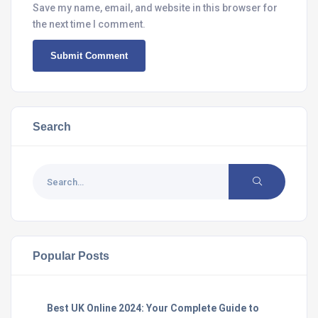
Save my name, email, and website in this browser for
the next time I comment.
Search
Popular Posts
Best UK Online 2024: Your Complete Guide to