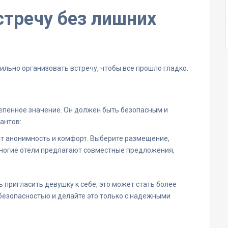
стречу без лишних
ильно организовать встречу, чтобы все прошло гладко.
епенное значение. Он должен быть безопасным и
антов:
ет анонимность и комфорт. Выберите размещение,
Многие отели предлагают совместные предложения,
 пригласить девушку к себе, это может стать более
безопасностью и делайте это только с надежными