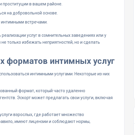
 проституции в вашем районе.
ься на добровольной основе.
с интимными встречами.
ь реализации услуг в сомнительных заведениях или у
 не только избежать неприятностей, но и сделать
х форматов интимных услуг
пользоваться интимными услугами. Некоторые из них
зованный формат, который часто удаленно
ентств. Эскорт может предлагать свои услуги, включая
 услуги взрослых, где работает множество
равило, имеют лицензии и соблюдают нормы,