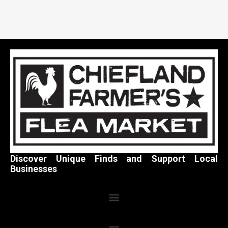
Discover Unique Finds and Support Local
Businesses