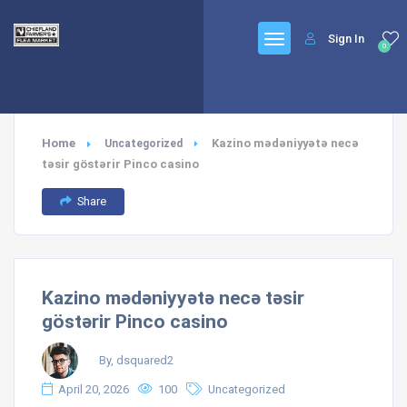
Sign In
0
Home
Kazino mədəniyyətə necə
Uncategorized
təsir göstərir Pinco casino
Share
Kazino mədəniyyətə necə təsir
göstərir Pinco casino
By, dsquared2
April 20, 2026
100
Uncategorized