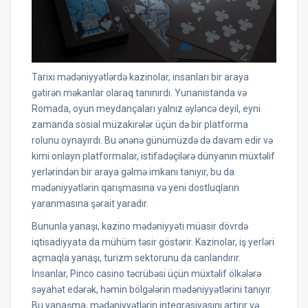
Tarixi mədəniyyətlərdə kazinolar, insanları bir araya
gətirən məkanlar olaraq tanınırdı. Yunanıstanda və
Romada, oyun meydançaları yalnız əyləncə deyil, eyni
zamanda sosial müzakirələr üçün də bir platforma
rolunu oynayırdı. Bu ənənə günümüzdə də davam edir və
kimi onlayn platformalar, istifadəçilərə dünyanın müxtəlif
yerlərindən bir araya gəlmə imkanı tanıyır, bu da
mədəniyyətlərin qarışmasına və yeni dostluqların
yaranmasına şərait yaradır.
Bununla yanaşı, kazino mədəniyyəti müasir dövrdə
iqtisadiyyata da mühüm təsir göstərir. Kazinolar, iş yerləri
açmaqla yanaşı, turizm sektorunu da canlandırır.
İnsanlar, Pinco casino təcrübəsi üçün müxtəlif ölkələrə
səyahət edərək, həmin bölgələrin mədəniyyətlərini tanıyır.
Bu yanaşma, mədəniyyətlərin inteqrasiyasını artırır və