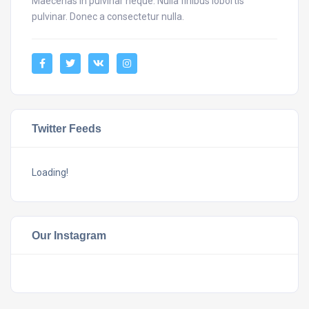
Maecenas in pulvinar neque. Nulla finibus lobortis
pulvinar. Donec a consectetur nulla.
Twitter Feeds
Loading!
Our Instagram