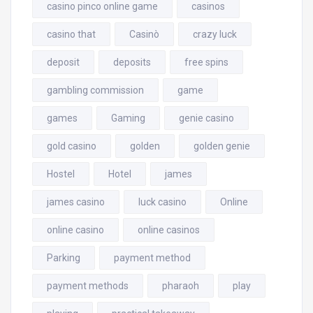
casino pinco online game
casinos
casino that
Casinò
crazy luck
deposit
deposits
free spins
gambling commission
game
games
Gaming
genie casino
gold casino
golden
golden genie
Hostel
Hotel
james
james casino
luck casino
Online
online casino
online casinos
Parking
payment method
payment methods
pharaoh
play