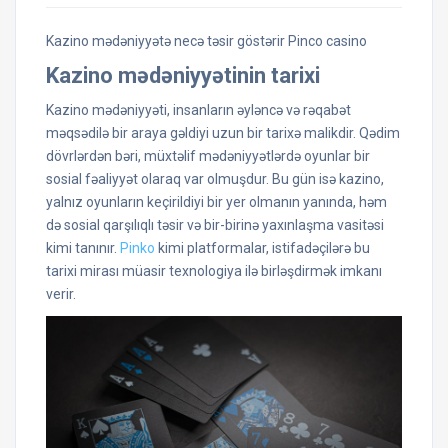
Kazino mədəniyyətə necə təsir göstərir Pinco casino
Kazino mədəniyyətinin tarixi
Kazino mədəniyyəti, insanların əyləncə və rəqabət
məqsədilə bir araya gəldiyi uzun bir tarixə malikdir. Qədim
dövrlərdən bəri, müxtəlif mədəniyyətlərdə oyunlar bir
sosial fəaliyyət olaraq var olmuşdur. Bu gün isə kazino,
yalnız oyunların keçirildiyi bir yer olmanın yanında, həm
də sosial qarşılıqlı təsir və bir-birinə yaxınlaşma vasitəsi
kimi tanınır.
Pinko
kimi platformalar, istifadəçilərə bu
tarixi mirası müasir texnologiya ilə birləşdirmək imkanı
verir.