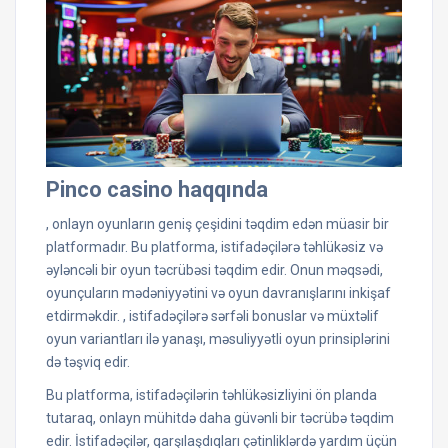
Pinco casino haqqında
, onlayn oyunların geniş çeşidini təqdim edən müasir bir
platformadır. Bu platforma, istifadəçilərə təhlükəsiz və
əyləncəli bir oyun təcrübəsi təqdim edir. Onun məqsədi,
oyunçuların mədəniyyətini və oyun davranışlarını inkişaf
etdirməkdir. , istifadəçilərə sərfəli bonuslar və müxtəlif
oyun variantları ilə yanaşı, məsuliyyətli oyun prinsiplərini
də təşviq edir.
Bu platforma, istifadəçilərin təhlükəsizliyini ön planda
tutaraq, onlayn mühitdə daha güvənli bir təcrübə təqdim
edir. İstifadəçilər, qarşılaşdıqları çətinliklərdə yardım üçün