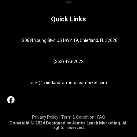
Quick Links
1206 N Young Blvd US HWY 19, Chiefland, FL 32626
(352) 493-2022
vicki@chieflandfarmersfleamarket.com
Privacy Policy | Term & Condition | FAQ
Copyright © 2024 Designed by James Lynch Marketing. All
rights reserved.