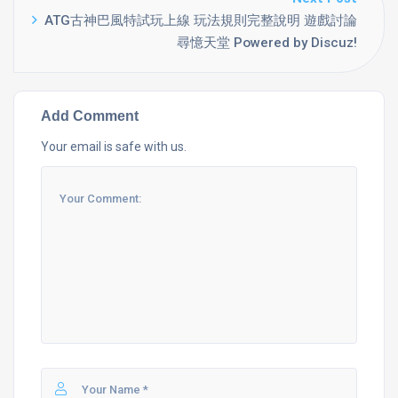
ATG古神巴風特試玩上線 玩法規則完整說明 遊戲討論
尋憶天堂 Powered by Discuz!
Add Comment
Your email is safe with us.