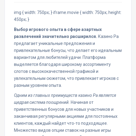
img { width: 750px; } iframe.movie { width: 750px; height:
450px; }
Выбор игрового опыта в сфере азартных
развлечений значительно расширился.
Казино Ра
предлагает уникальные предложения и
привлекательные бонусы, что делает его идеальным
вариантом для любителей удачи. Платформа
выделяется благодаря широкому ассортименту
слотов с высококачественной графикой и
увлекательным сюжетом, что привлекает игроков с
разным уровнем опыта.
Одним из главных преимуществ казино Ра является
щедрая система поощрений.
Начиная от
приветственных бонусов для новых участников и
заканчивая регулярными акциями для постоянных
клиентов, каждый найдет что-то подходящее.
Множество видов опции ставок на разные игры