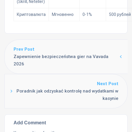
(Skrill, Neteller)
Криптовалюта
Мгновенно
0-1%
500 рублей
Prev Post
Zapewnienie bezpieczeństwa gier na Vavada
2026
Next Post
Poradnik jak odzyskać kontrolę nad wydatkami w
kasynie
Add Comment