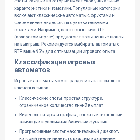
слоты, каждый из которых имеет свои уникальные
характеристики и тематики. Популярные категории
включают классические автоматы с фруктами и
современные видеослоты с увлекательными
сюжетами. Например, слоты с высоким RTP
(возвратом игроку) предлагают повышенные шансы
на выигрыш. Рекомендуется выбирать автоматы с
RTP выше 95% для оптимизации игрового опыта.
Классификация игровых
автоматов
Игровые автоматы можно разделить на несколько
ключевых типов:
Классические слоты: простая структура,
ограниченное количество линий выплат.
Видеослоты: яркая графика, сложные технологии
анимации и различные бонусные функции.
Прогрессивные слоты: накопительный джекпот,
который увеличивается с каждым вращением.